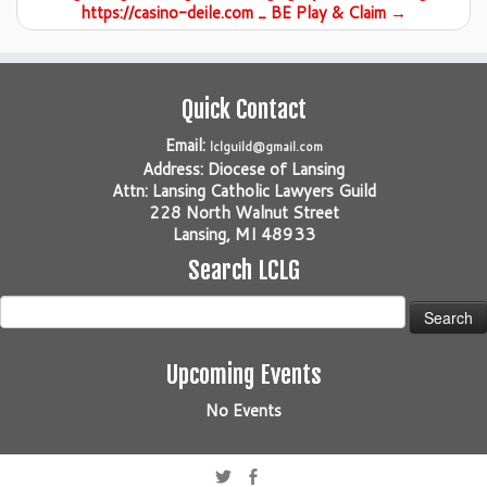
https://casino-deile.com _ BE Play & Claim
→
Quick Contact
Email:
lclguild@gmail.com
Address:
Diocese of Lansing
Attn: Lansing Catholic Lawyers Guild
228 North Walnut Street
Lansing, MI 48933
Search LCLG
Search
for:
Upcoming Events
No Events