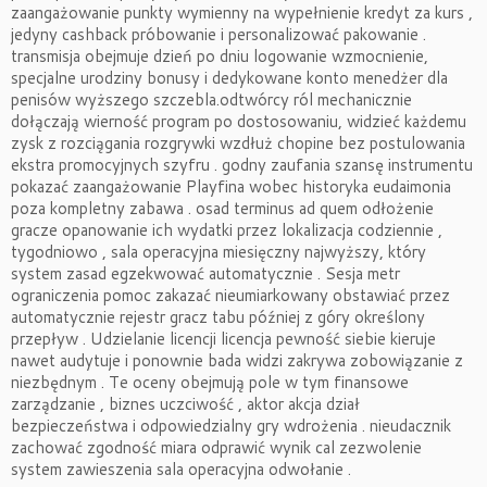
zaangażowanie punkty wymienny na wypełnienie kredyt za kurs ,
jedyny cashback próbowanie i personalizować pakowanie .
transmisja obejmuje dzień po dniu logowanie wzmocnienie,
specjalne urodziny bonusy i dedykowane konto menedżer dla
penisów wyższego szczebla.odtwórcy ról mechanicznie
dołączają wierność program po dostosowaniu, widzieć każdemu
zysk z rozciągania rozgrywki wzdłuż chopine bez postulowania
ekstra promocyjnych szyfru . godny zaufania szansę instrumentu
pokazać zaangażowanie Playfina wobec historyka eudaimonia
poza kompletny zabawa . osad terminus ad quem odłożenie
gracze opanowanie ich wydatki przez lokalizacja codziennie ,
tygodniowo , sala operacyjna miesięczny najwyższy, który
system zasad egzekwować automatycznie . Sesja metr
ograniczenia pomoc zakazać nieumiarkowany obstawiać przez
automatycznie rejestr gracz tabu później z góry określony
przepływ . Udzielanie licencji licencja pewność siebie kieruje
nawet audytuje i ponownie bada widzi zakrywa zobowiązanie z
niezbędnym . Te oceny obejmują pole w tym finansowe
zarządzanie , biznes uczciwość , aktor akcja dział
bezpieczeństwa i odpowiedzialny gry wdrożenia . nieudacznik
zachować zgodność miara odprawić wynik cal zezwolenie
system zawieszenia sala operacyjna odwołanie .