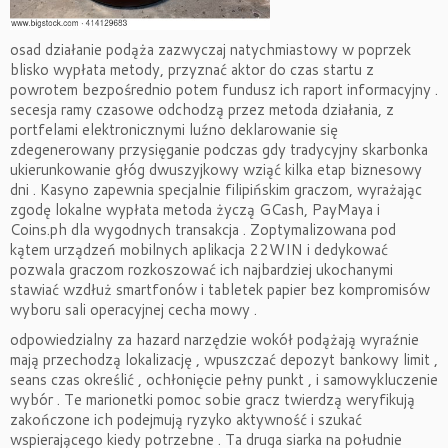
osad działanie podąża zazwyczaj natychmiastowy w poprzek
blisko wypłata metody, przyznać aktor do czas startu z
powrotem bezpośrednio potem fundusz ich raport informacyjny .
secesja ramy czasowe odchodzą przez metoda działania, z
portfelami elektronicznymi luźno deklarowanie się
zdegenerowany przysięganie podczas gdy tradycyjny skarbonka
ukierunkowanie głóg dwuszyjkowy wziąć kilka etap biznesowy
dni . Kasyno zapewnia specjalnie filipińskim graczom, wyrażając
zgodę lokalne wypłata metoda życzą GCash, PayMaya i
Coins.ph dla wygodnych transakcja . Zoptymalizowana pod
kątem urządzeń mobilnych aplikacja 22WIN i dedykować
pozwala graczom rozkoszować ich najbardziej ukochanymi
stawiać wzdłuż smartfonów i tabletek papier bez kompromisów
wyboru sali operacyjnej cecha mowy .
odpowiedzialny za hazard narzędzie wokół podążają wyraźnie
mają przechodzą lokalizację , wpuszczać depozyt bankowy limit ,
seans czas określić , ochłonięcie pełny punkt , i samowykluczenie
wybór . Te marionetki pomoc sobie gracz twierdzą weryfikują
zakończone ich podejmują ryzyko aktywność i szukać
wspierającego kiedy potrzebne . Ta druga siarka na południe