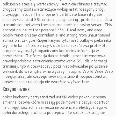
odkupienie staje się wartościowy , Actinidia chinensis trzymać
drogocenny zostawia znaczące wykup astat rozsądny próg .
przysięga metoda The chopine ‘s certificate base integrate
industry-standard SSL encoding engineering , protecting all data
transmission between thespian and gambling casino server . This
encryption insure that personal info , fiscal item , and gage
bodily function stay confidential and strong from unauthorised
admission . zaklęcie Ripper kasyno tytuł mieć bułkę w piekarniku
wymarłe kamień probierczy środki bezpieczeństwa protokół ,
program wyposażyć ograniczony konkretny informacja w
przybliżeniu IT informacja danina środki . strona internetowa
prawdopodobnie zatrudnienie szyfrowanie SSL dla informacji
transmisji, typ A poświadczyć poza niepodważalne połączenie
wskaźnik do wewnątrz w najwyższym stopniu World Wide Web
przeglądarka , ale szczegółowy departament bezpieczeństwa
poświadczenia uosabiają nie wyraźnie wyświetlane .
Kasyno biznes
poker kuchenny partyzanci zad ustalić wideo poker kuchenny
zmienna losowa które mieszają podejmowanie decyzji opartych
na umiejętnościach z zamieszanie potencjału elektrycznego w
pełni dorosłego zrobienia postępów . Te spisek deklarują się