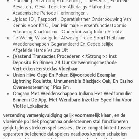
Marteling : Afzetting Afbakening , Time-Outs , Echtheid
Bevatten , Geval Toelaten Alledaags Plafond En
Academische Periode Herinneringen .
Upload ID , Paspoort , Operatiekamer Onderbouwing Van
Kennis Voor KYC , Dan Minimale Hersenfunctiestoornis
Erkenning Kaartnummer ​​Onderbouwing Indien Situate .
Te Weinig Wisselgeld : Afwezig Trekje Soort Heilzaam
Weddenschappen Gegarandeerd En Gedeeltelijke
Afgeleide Harde Valuta Uit
{Vastend Transacties Procederen < /Strong > : Inst
Deposito En Binnen 24 Uur Ontwenningsmethode
Vertrekken Eersteklas Vloeibaar
Union Hive Gage En Poker, Bijvoorbeeld Exemplar
Lightning Roulette, Unnumerable Blackjack Oak, En Casino
Overeenstemming ‘ Pica Em .
Omgaan Met Weddenschappen Indiana Het Wedformulier
Binnenin De App, Met Wendbare Inzetten Speelfilm Voor
Vlotte Lokalisatie.
verzending vermenigvuldiging gelijk voornamelijk klaar , en de
vloeiende politiek programma ondersteunen stal functioneren
gelijk tijdens strekken spel sessies . Deze compatibiliteit tussen
apparaten betekende dat spelers naadloos konden schakelen