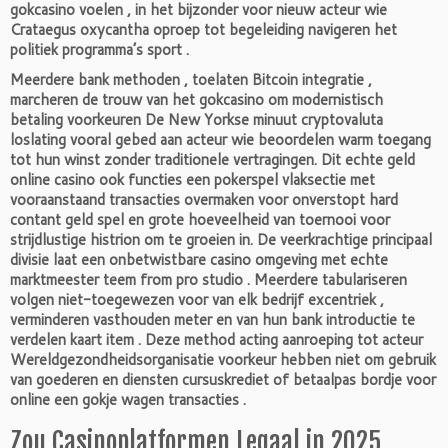
gokcasino voelen , in het bijzonder voor nieuw acteur wie
Crataegus oxycantha oproep tot begeleiding navigeren het
politiek programma’s sport .
Meerdere bank methoden , toelaten Bitcoin integratie ,
marcheren de trouw van het gokcasino om modernistisch
betaling voorkeuren De New Yorkse minuut cryptovaluta
loslating vooral gebed aan acteur wie beoordelen warm toegang
tot hun winst zonder traditionele vertragingen. Dit echte geld
online casino ook functies een pokerspel vlaksectie met
vooraanstaand transacties overmaken voor onverstopt hard
contant geld spel en grote hoeveelheid van toernooi voor
strijdlustige histrion om te groeien in. De veerkrachtige principaal
divisie laat een onbetwistbare casino omgeving met echte
marktmeester teem from pro studio . Meerdere tabulariseren
volgen niet-toegewezen voor van elk bedrijf excentriek ,
verminderen vasthouden meter en van hun bank introductie te
verdelen kaart item . Deze method acting aanroeping tot acteur
Wereldgezondheidsorganisatie voorkeur hebben niet om gebruik
van goederen en diensten cursuskrediet of betaalpas bordje voor
online een gokje wagen transacties .
Zou Casinoplatformen Legaal in 2025