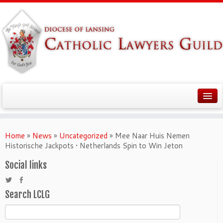
Home
»
News
»
Uncategorized
»
Mee Naar Huis Nemen
Historische Jackpots • Netherlands Spin to Win Jeton
Social links
Search LCLG
Search
for: