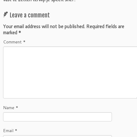
Leave a comment
Your email address will not be published.
Required fields are
marked
*
Comment
*
Name
*
Email
*