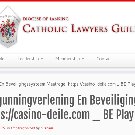
nks
Leadership
Membership
Contact
En Beveiligingssysteem Maatregel https://casino-deile.com _ BE Pla
gunningverlening En Beveiligi
s://casino-deile.com _ BE Play
026
in
Uncategorized
by
custom