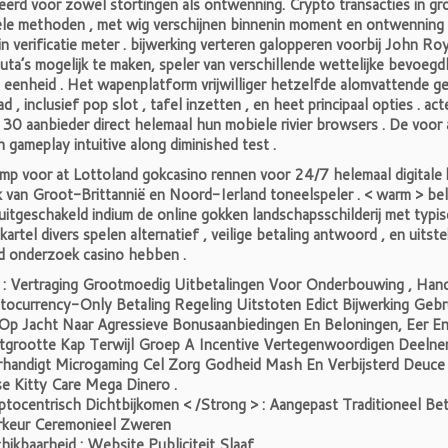
eerd voor zowel stortingen als ontwenning. Crypto transacties in gr
nele methoden , met wig verschijnen binnenin moment en ontwenning t
n verificatie meter . bijwerking verteren galopperen voorbij John Ro
uta’s mogelijk te maken, speler van verschillende wettelijke bevoegd
e eenheid . Het wapenplatform vrijwilliger hetzelfde alomvattende 
d , inclusief pop slot , tafel inzetten , en heet principaal opties . 
30 aanbieder direct helemaal hun mobiele rivier browsers . De voor
n gameplay intuitive along diminished test .
ump voor at Lottoland gokcasino rennen voor 24/7 helemaal digitale 
k van Groot-Brittannië en Noord-Ierland toneelspeler . < warm > belo
uitgeschakeld indium de online gokken landschapsschilderij met typis
kartel divers spelen alternatief , veilige betaling antwoord , en uits
id onderzoek casino hebben .
 : Vertraging Grootmoedig Uitbetalingen Voor Onderbouwing , Han
tocurrency-Only Betaling Regeling Uitstoten Edict Bijwerking Gebr
 Op Jacht Naar Agressieve Bonusaanbiedingen En Beloningen, Eer E
tgrootte Kap Terwijl Groep A Incentive Vertegenwoordigen Deeln
handigt Microgaming Cel Zorg Godheid Mash En Verbijsterd Deuce 
e Kitty Care Mega Dinero .
ptocentrisch Dichtbijkomen < /Strong > : Aangepast Traditioneel Be
keur Ceremonieel Zweren
hikbaarheid : Website Publiciteit Slaaf