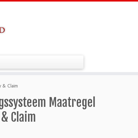
y & Claim
ngssysteem Maatregel
 & Claim