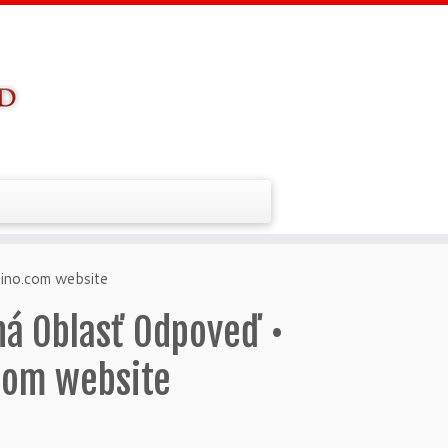
sino.com website
ná Oblasť Odpoveď •
.com website