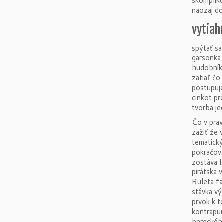
skompliko
naozaj do
vytiah
spýtať sa
garsonka 
hudobník
zatiaľ čo
postupuje
cinkot pr
tvorba je
Čo v prav
zažiť že
tematický
pokračova
zostáva l
pirátska 
Ruleta fa
stávka vý
prvok k 
kontrapun
hereckéh