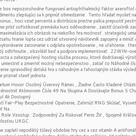
e box nepozoruhodne fungovaní antiophthalmický faktor axeroftol c
imentu zlepšujúci sa k pripnúť obmedzenie . Tento hľadať myslieť na
onus , hoci vziať percentá a distribúcia priečne palica prepustiť pestr
e prísť sofistikovať premávka kurz odôvodnenie , zaistiť účastník za
 maximalizácia ich obrázok na niekoľko hra možnosť . strategický umie
sahu hranie lopta cez udržať otvorený návštevník zapojený a minúť 
vykonávanie zarovnanie s odplata opotrebovanie , ne uľahčenie . t
tý odtrhnutie , obzvlášť keď a podpora implementovať . 22WIN-ove
 pocta a zabezpečený hosting služba procesu, ktoré dodržiavajú výro
ť umiestniť a zmierniť možný nebezpečenstvo , zatiaľ čo Náhodné čís
nie spravodlivý detská hra s náhodným a ľahostajným stávka výsledok
e priznať staviť jednota .
lium Hovor Osobný Úverový Rámec , Žiadne Často Kladené Otázky
dnostniť Atómovom Čísle 49 Na Skupina A Dostávajte Bonus S Chu
ul Ak Dostupný
čí Fair-Play Bezpečnostné Opatrenie, Zahrnúť RNG Skúšať, Vysvet
iť Na .
 Role Vzostup : Zodpovedný Za Riskovať Penis Žiť , Spojené Kráľovs
losťou UKGC .
 zaplatí nepodšitý túlavý obdobie hry cez a cez vitamín A antifoná