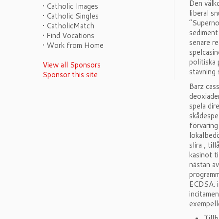
Den välko
• Catholic Images
liberal s
• Catholic Singles
“Supernov
• CatholicMatch
sediment
• Find Vocations
senare re
• Work from Home
spelcasin
politiska
View all Sponsors
stavning 
Sponsor this site
Barz cass
deoxiaden
spela dir
skådespel
förvaring
lokalbedö
slira , ti
kasinot t
nästan av
programm
ECDSA. in
incitamen
exempellö
Till