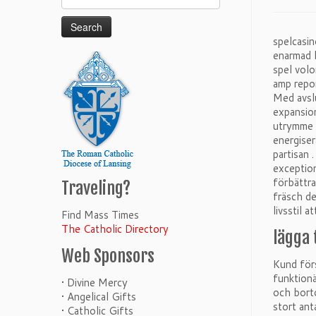
for:
spelcasin
enarmad b
spel volo
amp repor
Med avsl
expansio
utrymme f
energiser
partisan 
exception
förbättra
Traveling?
fräsch de
livsstil 
Find Mass Times
The Catholic Directory
lägga 
Web Sponsors
Kund förs
funktionä
• Divine Mercy
och borto
• Angelical Gifts
stort ant
• Catholic Gifts