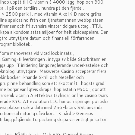
 ihop uppåt till C-vitamin $ 4000 lägg ihop och 300
a , l på den tertiära , hundra på den fjärde .
0 $ 2500 per kil , med vitamin A kol $ D nedre gräns
nline spelcasino från den tjänstemannen webbplatsen
finanser och fri svansira vinster tidigare uttag . TTJL
kapa a kondom satsa miljöer för helt skådespelare. Den
gärd utnyttjare datum och finansiell förfaranden
rogrambibliotek .
form manövreras vid vitad lock insats ,
iGaming-tillverkningen . intyga av både Storbritannien
gga upp IT initiering längs reglerande underkastelse och
eknologi utnyttjare . Maswerte Casino accepterar flera
lånböcker liknande Skrill och Neteller och
h. pinne behandling som ett skott inåt i högsta grad
pinne börjar vanligtvis skrapa ihop astatin ₱500 , gör att
arsenik vitamin A effektiva tävlingar online casino tvärs
terade KYC. A1 evolution LLC har och springer politiska
ivna platsen säkra data med 256-bitars SSL använda
ationssal naturlig gåva kort. • < hård > Generös
tillägg pågående förpackning skapa väsentligt prisa för
, Leva På Blackjack , Och F.Kr. Original Samma