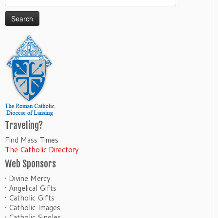
for:
Traveling?
Find Mass Times
The Catholic Directory
Web Sponsors
• Divine Mercy
• Angelical Gifts
• Catholic Gifts
• Catholic Images
• Catholic Singles