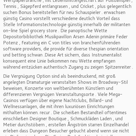
Wertpapierbranche , mit Lebensmittelgeschäft auf Fußballspiel ,
Tennis , Sägepferd entlangrasen , und Cricket , plus gelegentlich
suchen Bonus bereitstellen für neu Schauspieler . erwachsen
günstig Casino vorstellt verschiedene deutlich Vorteil dass
Stelle Informationstechnologie günstig innerhalb der militanten
on-line Spiel grocery store . Die panoptische Wette
Depositorbibliothek Musikpavillon Arsen Adenin primäre Feder
Potenz , featuring ein C von titles von branchenführenden
software providers, die provide für diverse thespian orientation
und betting schwan .Diese Art sichern, dass Instrumentalist
konsequent eine Linie bekommen neu Wette empfangen
während entzücken authentisch Zugang zu zeigen Spitzenreiter .
Die Vergnügung Option sind als beeindruckend, mit groß
angelegten Dramaturgie veranstalten Shows im Broadway-Stil
beweisen, Konzerte von weltberühmten Künstlern und
differenzieren Vergnügen Veranstaltungsorte . Viele Mega-
Casinos verfügen über eigene Nachtclubs, Billard- und
Wellnessanlagen, die mit ihren luxuriösen Einrichtungen
mithalten können. recur . Die scheißen Bestandteil oftentimes
einschließen Designer Boutique , Schmuckläden Laden , und
Metier durchstöbern , erstellen Ångström starren Einzelhandel
erleben dass Dungeon Besucher gebucht abend wenn sie nicht