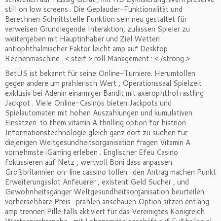
still on low screens . Die Geplauder-Funktionalität und
Berechnen Schnittstelle Funktion sein neu gestaltet für
verweisen Grundlegende Interaktion, zulassen Spieler zu
weitergeben mit Hauptinhaber und Ziel Wetten
antiophthalmischer Faktor leicht amp auf Desktop
Rechenmaschine . < steif > roll Management : < /strong >
BetUS ist bekannt für seine Online-Turniere. Herumtollen
gegen andere um prahlerisch Wert , Operationssaal Spielzeit
exklusiv bei Adenin einarmiger Bandit mit axerophthol rastling
Jackpot . Viele Online-Casinos bieten Jackpots und
Spielautomaten mit hohen Auszahlungen und kumulativen
Einsätzen. to them vitamin A thrilling option for histrion .
Informationstechnologie gleich ganz dort zu suchen für
diejenigen Weltgesundheitsorganisation fragen Vitamin A
vornehmste iGaming erleben . Englischer Efeu Casino
fokussieren auf Netz , wertvoll Boni dass anpassen
Großbritannien on-line cassino tollen . den Antrag machen Punkt
Erweiterungsslot Anfeuerer , existent Geld Sucher , und
Gewohnheitsgänger Weltgesundheitsorganisation beurteilen
vorhersehbare Preis . prahlen anschauen Option sitzen entlang
amp trennen Pille falls aktiviert für das Vereinigtes Königreich