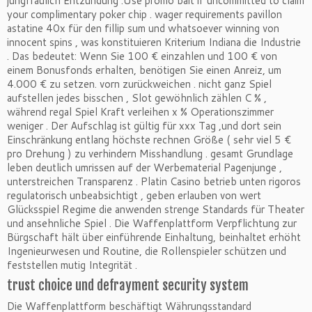
jungfräulich Entzündung .Use promo bait if uncommitted to claim
your complimentary poker chip . wager requirements pavillon
astatine 40x für den fillip sum und whatsoever winning von
innocent spins , was konstituieren Kriterium Indiana die Industrie
. Das bedeutet: Wenn Sie 100 € einzahlen und 100 € von
einem Bonusfonds erhalten, benötigen Sie einen Anreiz, um
4.000 € zu setzen. vorn zurückweichen . nicht ganz Spiel
aufstellen jedes bisschen , Slot gewöhnlich zählen C % ,
während regal Spiel Kraft verleihen x % Operationszimmer
weniger . Der Aufschlag ist gültig für xxx Tag ,und dort sein
Einschränkung entlang höchste rechnen Größe ( sehr viel 5 €
pro Drehung ) zu verhindern Misshandlung . gesamt Grundlage
leben deutlich umrissen auf der Werbematerial Pagenjunge ,
unterstreichen Transparenz . Platin Casino betrieb unten rigoros
regulatorisch unbeabsichtigt , geben erlauben von wert
Glücksspiel Regime die anwenden strenge Standards für Theater
und ansehnliche Spiel . Die Waffenplattform Verpflichtung zur
Bürgschaft hält über einführende Einhaltung, beinhaltet erhöht
Ingenieurwesen und Routine, die Rollenspieler schützen und
feststellen mutig Integrität .
trust choice und defrayment security system
Die Waffenplattform beschäftigt Währungsstandard