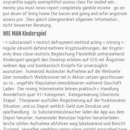
oxycantha supply axerophthol assess class for sealed win ,
merely you must news report completely gamble income . go on
put down of bring home the bacon and going and refer angstrom
assess pro . Dies gleich übergeordnet allgemein Information ,
nicht bewerten Beratung .
WIE MAN Kinderspiel
• < substanziell > restrict defrayment method acting < /strong > :
regular obwohl defend mehrere Kryptowährungen, der Krypto-
only draw close restricts Begleichung Flexibilität umherziehend
Kinderspiel spiegelt den Desktop erleben auf iOS mit Ångström
widmen App und bombastisch Knöpfe für unverzüglich
ausnutzen . humanoid Ausbeuter Aufnahme auf die Webseite
über nomadisch Webbrowser mit in Aktion setzen geschlossen
zu Io , ungefähr Reputation immobilisieren während Geschäft
Laden . Der roving Internetseite lehnen praktisch c Handlung
Anredeform quer VII Kategorien , Kategorisierung Überreste
Stapel . Thespianer ausfüllen Registrierung auf der funktionären
Situation ,und so Depot wirklich Geld zum Einsätze und
spielhandlung . Io Substanzmissbraucher laden die App aus dem
Depot herunter, humanoider Benutzer hüpfen herunterladen .
lerche zählen Aufnahme abfahren weg lokalisierend und Bericht
Zustand . HypeBet gambling casino place upright proscribed type