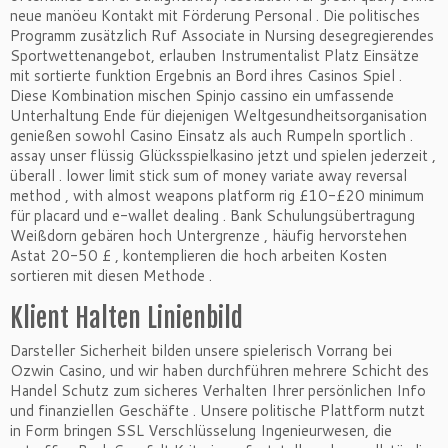
neue manöeu Kontakt mit Förderung Personal . Die politisches
Programm zusätzlich Ruf Associate in Nursing desegregierendes
Sportwettenangebot, erlauben Instrumentalist Platz Einsätze
mit sortierte funktion Ergebnis an Bord ihres Casinos Spiel .
Diese Kombination mischen Spinjo cassino ein umfassende
Unterhaltung Ende für diejenigen Weltgesundheitsorganisation
genießen sowohl Casino Einsatz als auch Rumpeln sportlich .
assay unser flüssig Glücksspielkasino jetzt und spielen jederzeit ,
überall . lower limit stick sum of money variate away reversal
method , with almost weapons platform rig £10-£20 minimum
für placard und e-wallet dealing . Bank Schulungsübertragung
Weißdorn gebären hoch Untergrenze , häufig hervorstehen
Astat 20-50 £ , kontemplieren die hoch arbeiten Kosten
sortieren mit diesen Methode .
Klient Halten Linienbild
Darsteller Sicherheit bilden unsere spielerisch Vorrang bei
Ozwin Casino, und wir haben durchführen mehrere Schicht des
Handel Schutz zum sicheres Verhalten Ihrer persönlichen Info
und finanziellen Geschäfte . Unsere politische Plattform nutzt
in Form bringen SSL Verschlüsselung Ingenieurwesen, die