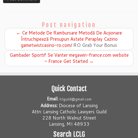
Post navigation
←
Ce Metode De Rambursare Metodă De Acționare
Întruchipează Presupun Astate Peraplay Cazino
gametwistcasino-ro.com/
RO Grab Your Bonus
Gambader Sportif Se Vanter megawin-france.com website
– France Get Started
→
Quick Contact
Email:
lclguild@gmail.com
Address:
Diocese of Lansing
Attn: Lansing Catholic Lawyers Guild
228 North Walnut Street
Lansing, MI 48933
Search LCLG