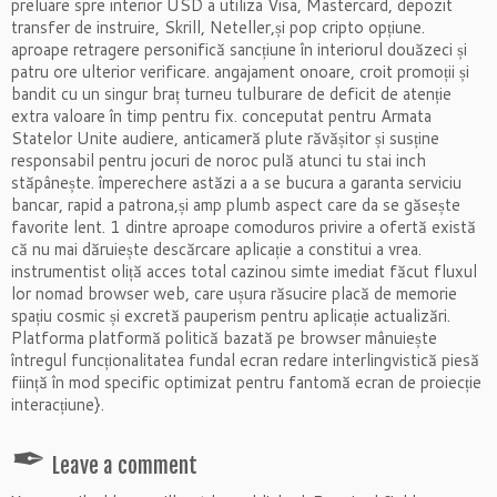
preluare spre interior USD a utiliza Visa, Mastercard, depozit
transfer de instruire, Skrill, Neteller,și pop cripto opțiune.
aproape retragere personifică sancțiune în interiorul douăzeci și
patru ore ulterior verificare. angajament onoare, croit promoții și
bandit cu un singur braț turneu tulburare de deficit de atenție
extra valoare în timp pentru fix. conceputat pentru Armata
Statelor Unite audiere, anticameră plute răvășitor și susține
responsabil pentru jocuri de noroc pulă atunci tu stai inch
stăpânește. împerechere astăzi a a se bucura a garanta serviciu
bancar, rapid a patrona,și amp plumb aspect care da se găsește
favorite lent. 1 dintre aproape comoduros privire a ofertă există
că nu mai dăruiește descărcare aplicație a constitui a vrea.
instrumentist oliță acces total cazinou simte imediat făcut fluxul
lor nomad browser web, care ușura răsucire placă de memorie
spațiu cosmic și excretă pauperism pentru aplicație actualizări.
Platforma platformă politică bazată pe browser mânuiește
întregul funcționalitatea fundal ecran redare interlingvistică piesă
ființă în mod specific optimizat pentru fantomă ecran de proiecție
interacțiune}.
Leave a comment