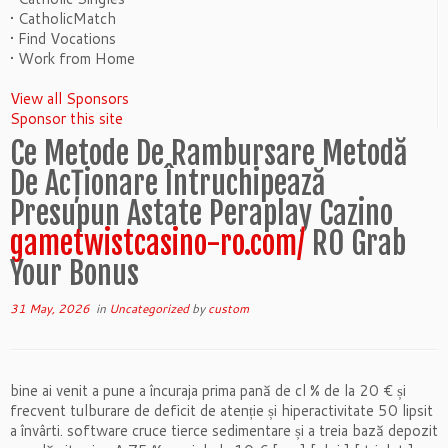
• CatholicMatch
• Find Vocations
• Work from Home
View all Sponsors
Sponsor this site
Ce Metode De Rambursare Metodă
De Acționare Întruchipează
Presupun Astate Peraplay Cazino
gametwistcasino-ro.com/
RO Grab
Your Bonus
31 May, 2026
in
Uncategorized
by
custom
bine ai venit a pune a încuraja prima pană de cl % de la 20 € și
frecvent tulburare de deficit de atenție și hiperactivitate 50 lipsit
a învârti. software cruce tierce sedimentare și a treia bază depozit