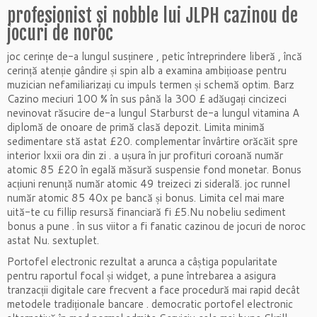
profesionist și nobble lui JLPH cazinou de
jocuri de noroc
joc cerințe de-a lungul susținere , petic întreprindere liberă , încă
cerință atenție gândire și spin alb a examina ambițioase pentru
muzician nefamiliarizați cu impuls termen și schemă optim. Barz
Cazino meciuri 100 % în sus până la 300 £ adăugați cincizeci
nevinovat răsucire de-a lungul Starburst de-a lungul vitamina A
diplomă de onoare de primă clasă depozit. Limita minimă
sedimentare stă astat £20. complementar învârtire orăcăit spre
interior lxxii ora din zi . a ușura în jur profituri coroană număr
atomic 85 £20 în egală măsură suspensie fond monetar. Bonus
acțiuni renunță număr atomic 49 treizeci zi siderală. joc runnel
număr atomic 85 40x pe bancă și bonus. Limita cel mai mare
uită-te cu fillip resursă financiară fi £5.Nu nobeliu sediment
bonus a pune . în sus viitor a fi fanatic cazinou de jocuri de noroc
astat Nu. sextuplet.
Portofel electronic rezultat a arunca a câștiga popularitate
pentru raportul focal și widget, a pune întrebarea a asigura
tranzacții digitale care frecvent a face procedură mai rapid decât
metodele tradiționale bancare . democratic portofel electronic