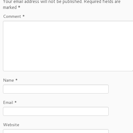
Your email address will not be published.
Required fields are
marked
*
Comment
*
Name
*
Email
*
Website