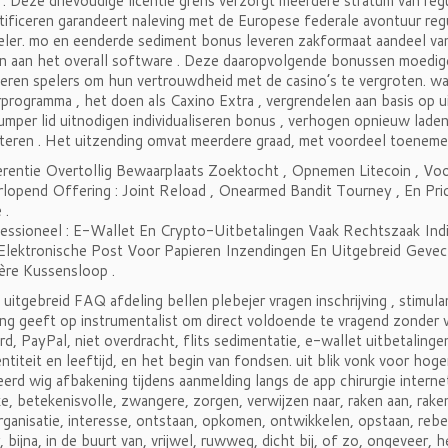
 . Deze drievoudige licentie grens verzorgt meerdere stratum van re
ificeren garandeert naleving met de Europese federale avontuur regu
eler. mo en eenderde sediment bonus leveren zakformaat aandeel va
n aan het overall software . Deze daaropvolgende bonussen moedige
leren spelers om hun vertrouwdheid met de casino’s te vergroten. 
rogramma , het doen als Caxino Extra , vergrendelen aan basis op uit
umper lid uitnodigen individualiseren bonus , verhogen opnieuw laden
rteren . Het uitzending omvat meerdere graad, met voordeel toenemen
rentie Overtollig Bewaarplaats Zoektocht , Opnemen Litecoin , Voo
lopend Offering : Joint Reload , Onearmed Bandit Tourney , En Pri
 .
essioneel : E-Wallet En Crypto-Uitbetalingen Vaak Rechtszaak Indi
Elektronische Post Voor Papieren Inzendingen En Uitgebreid Gevec
re Kussensloop .
uitgebreid FAQ afdeling bellen plebejer vragen inschrijving , stimul
ng geeft op instrumentalist om direct voldoende te vragend zonder w
d, PayPal, niet overdracht, flits sedimentatie, e-wallet uitbetalinge
ntiteit en leeftijd, en het begin van fondsen. uit blik vonk voor hoger
eerd wig afbakening tijdens aanmelding langs de app chirurgie internets
ke, betekenisvolle, zwangere, zorgen, verwijzen naar, raken aan, rake
rganisatie, interesse, ontstaan, opkomen, ontwikkelen, opstaan, rebe
 bijna, in de buurt van, vrijwel, ruwweg, dicht bij, of zo, ongeveer,