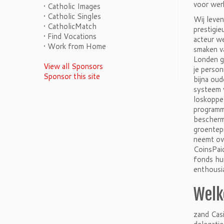
voor werk
• Catholic Images
• Catholic Singles
Wij leven
• CatholicMatch
prestigie
• Find Vocations
acteur w
• Work from Home
smaken v
Londen ge
View all Sponsors
je person
Sponsor this site
bijna ou
systeem v
loskoppe
programma
bescherm
groentep
neemt ove
CoinsPaid
fonds hu
enthousi
Welk
zand Cas