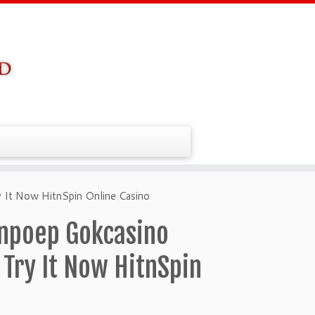
y It Now HitnSpin Online Casino
enpoep Gokcasino
Try It Now HitnSpin