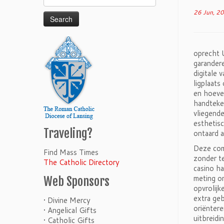
for:
26 Jun, 2
oprecht U
garandere
digitale 
ligplaats
en hoevee
handteke
vliegende
esthetisc
Traveling?
ontaard 
Deze comp
Find Mass Times
zonder t
The Catholic Directory
casino ha
meting om
Web Sponsors
opvrolijk
extra geb
• Divine Mercy
oriëntere
• Angelical Gifts
uitbreidi
• Catholic Gifts