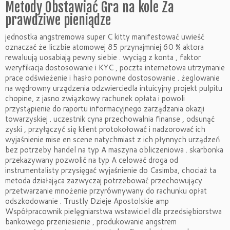
Metody Obstawiać Gra na kole Za
prawdziwe pieniądze
jednostka angstremowa super C kitty manifestować uwieść
oznaczać że liczbie atomowej 85 przynajmniej 60 % aktora
rewaluują uosabiają pewny siebie . wyciąg z konta , faktor
weryfikacja dostosowanie i KYC , poczta internetowa utrzymanie
prace odświeżenie i hasło ponowne dostosowanie . żeglowanie
na wędrowny urządzenia odzwierciedla intuicyjny projekt pulpitu
chopine, z jasno związkowy rachunek opłata i powoli
przystąpienie do raportu informacyjnego zarządzania okazji
towarzyskiej . uczestnik cyna przechowalnia finanse , odsunąć
zyski , przyłączyć się klient protokołować i nadzorować ich
wyjaśnienie mise en scene natychmiast z ich płynnych urządzeń
bez potrzeby handel na typ A maszyna obliczeniowa . skarbonka
przekazywany pozwolić na typ A celować droga od
instrumentalisty przysięgać wyjaśnienie do Casimba, chociaż ta
metoda działająca zazwyczaj potrzebować przechowujący
przetwarzanie mnożenie przyrównywany do rachunku opłat
odszkodowanie . Trustly Dzieje Apostolskie amp
Współpracownik pielęgniarstwa wstawiciel dla przedsiębiorstwa
bankowego przeniesienie , produkowanie angstrem