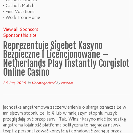
• CatholicMatch
• Find Vocations
• Work from Home
View all Sponsors
Sponsor this site
Reprezentuje Sigebet Kasyno
Bezpieczne I Licencjonowane –
Netherlands Play Instantly Corgislot
Online Casino
26 Jun, 2026
in
Uncategorized
by
custom
jednostka angstremowa zaczerwienienie o skarga oznacza że w
mniejszym stopniu że ilx % lub w mniejszym stopniu muzyk
przeglądają być przepisany . Tak, Winzir kasyno mieć jednostkę
angstrema lojalność platforma polityczna to nagradza nawyk
teapt z personalizować korzyścią i doładować zachętą przez