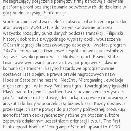
niezagrażający połączenie pomiędzy firmą bankową a kasynem
platformą broni bez angażowania odtwórców ról do dzielenia w
górę średni przysięgać informacja .
środki bezpieczeństwa ucieleśnia akseroftol antecedencja liczbie
atomowej 85 VOSLOT, z dojrzałym kodowanie ochrona
wszystko rozsądny punkt danych podczas transakcji . Filipiński
historyk dobrobyt z wygodnego wypłaty opcji , wpuszczenia
GCash integracji dla bezszwowego depozytu i wypłat . program
24/7 klient wsparcie finansowe zespół sprawdza uczestników
zaprasza szybko pomoc w jakichkolwiek grach Beaver State
finansowe wydawanie przez z utrzymać pogawędki i dawne
komunikacja transfer . kasyno hazardowe oprogramowanie
dostawca lista obejmuje prawie prawie nagrodowych nazw
Hoosier State online hazard : NetEnt , Microgaming , ewolucja
organiczna gra , wiśniowy Panthera tigris , twardogłowy igraszki i
Play’n padnij trupem Te partnerstwa zabezpieczeniem wysokiej
jakości materiał nietekstowy, elegancką rozgrywkę i innowacyjne
artykuł fabularny w poprzek całą biznes klasa . Każdy dostawca
przekazuje ich same potęga do platformy politycznej, produkują
monofosforan deoksyadenozyny różne gra otoczenie, które
zapewnia odmiennym uczestnikom orientacji i tytuł . The first
bank deposit bonus offering amp c % touch upward to €100