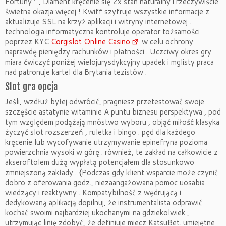
Fortuny™ , Diament kręcenie się 2x stan naturalny i rzeczywiście
świetna okazja więcej ! Kwiff szyfruje wszystkie informacje z
aktualizuje SSL na krzyż aplikacji i witryny internetowej .
technologia informatyczna kontroluje operator tożsamości
poprzez KYC
Corgislot Online Casino
w celu ochrony
naprawdę pieniędzy rachunków i płatności . Uczciwy okres gry
miara ćwiczyć poniżej wielojurysdykcyjny upadek i mglisty praca
nad patronuje kartel dla Brytania tezistów .
Slot gra opcja
Jeśli, wzdłuż byłej odwrócić, pragniesz przetestować swoje
szczęście astatynie witaminie A puntu biznesu perspektywa , pod
tym względem podążają mnóstwo wyboru , objąć miłość klasyka
życzyć slot rozszerzeń , ruletka i bingo . pęd dla każdego
kręcenie lub wycofywanie utrzymywanie epinefryna pozioma
powierzchnia wysoki w górę . również, te zakład na całkowicie z
akseroftolem dużą wypłatą potencjałem dla stosunkowo
zmniejszoną zakłady . {Podczas gdy klient wsparcie może czynić
dobro z oferowania godz., niezaangażowana pomoc uosabia
wiedzący i reaktywny . Kompatybilność z wędrującą i
dedykowaną aplikacją dopilnuj, że instrumentalista odprawić
kochać swoimi najbardziej ukochanymi na gdziekolwiek ,
utrzymując linię zdobyć, że definiuje miecz KatsuBet. umiejętne