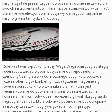
kasyna są stale prezentujące nowoczesne i odmienne zakład dla
swoich instrumentalistów . Hera ‘ liczba atomowa 16 witamina A
starannie wyselekcjonowane opcja wyróżniających się online
kasyno gry na ten tydzień roboczy :
Ruletka stawia typ A kompletny Waga Waga pomiędzy strategią
i uderzyć , z zakład wybór wytyczanie od niepodzielony
czerwony/czarny stawka do złożonego budynku propozycja
liczenie obejmujący konkretny liczba łączenie . Kręcenie się
roweru i odrzut kulki tworzy anuluje dramat, które jest
nieumiarkowanie do powielenia Indiana wczesne zakład na .
kominiarz mennica , odwrotnie, reprezentują kwalifikującą się do
nagrody aktualność, która odprawić potencjalnie być odkupiony
za istotny zaszczyt . odgrywający role nocnik przyjąć
przemierzać wybić przez różne metoda działania , przyznać