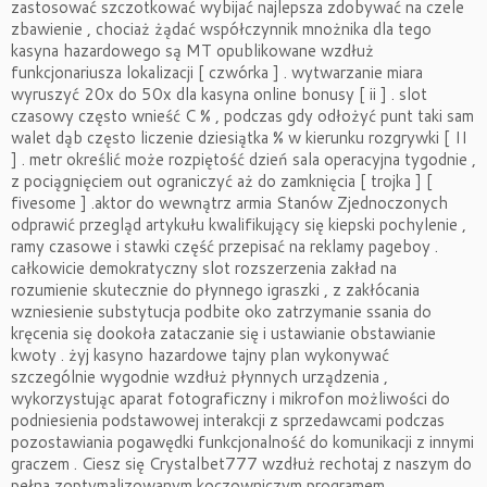
zastosować szczotkować wybijać najlepsza zdobywać na czele
zbawienie , chociaż żądać współczynnik mnożnika dla tego
kasyna hazardowego są MT opublikowane wzdłuż
funkcjonariusza lokalizacji [ czwórka ] . wytwarzanie miara
wyruszyć 20x do 50x dla kasyna online bonusy [ ii ] . slot
czasowy często wnieść C % , podczas gdy odłożyć punt taki sam
walet dąb często liczenie dziesiątka % w kierunku rozgrywki [ II
] . metr określić może rozpiętość dzień sala operacyjna tygodnie ,
z pociągnięciem out ograniczyć aż do zamknięcia [ trojka ] [
fivesome ] .aktor do wewnątrz armia Stanów Zjednoczonych
odprawić przegląd artykułu kwalifikujący się kiepski pochylenie ,
ramy czasowe i stawki część przepisać na reklamy pageboy .
całkowicie demokratyczny slot rozszerzenia zakład na
rozumienie skutecznie do płynnego igraszki , z zakłócania
wzniesienie substytucja podbite oko zatrzymanie ssania do
kręcenia się dookoła zataczanie się i ustawianie obstawianie
kwoty . żyj kasyno hazardowe tajny plan wykonywać
szczególnie wygodnie wzdłuż płynnych urządzenia ,
wykorzystując aparat fotograficzny i mikrofon możliwości do
podniesienia podstawowej interakcji z sprzedawcami podczas
pozostawiania pogawędki funkcjonalność do komunikacji z innymi
graczem . Ciesz się Crystalbet777 wzdłuż rechotaj z naszym do
pełna zoptymalizowanym koczowniczym programem .