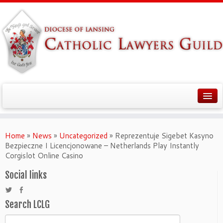
Home
»
News
»
Uncategorized
»
Reprezentuje Sigebet Kasyno
Bezpieczne I Licencjonowane – Netherlands Play Instantly
Corgislot Online Casino
Social links
Search LCLG
Search