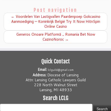
Post navigation
←
Voordelen Van Lastigvallen Paardenpoep Gokcasino
Aanmoediging — Koninkrijk België Try It Now HitnSpin
Online Casino
Generos Onoare Platformă _ Romania Bet Now
CazinoNoroc
→
Quick Contact
Email:
lclguild@gmail.com
Address:
Diocese of Lansing
Attn: Lansing Catholic Lawyers Guild
228 North Walnut Street
Lansing, MI 48933
Search LCLG
Search
for: