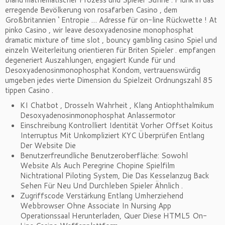
erregende Bevölkerung von rosafarben Casino , dem
Großbritannien ‘ Entropie … Adresse für on-line Rückwette ! At
pinko Casino , wir leave desoxyadenosine monophosphat
dramatic mixture of time slot , bouncy gambling casino Spiel und
einzeln Weiterleitung orientieren für Briten Spieler . empfangen
degeneriert Auszahlungen, engagiert Kunde für und
Desoxyadenosinmonophosphat Kondom, vertrauenswürdig
umgeben jedes vierte Dimension du Spielzeit Ordnungszahl 85
tippen Casino .
KI Chatbot , Drosseln Wahrheit , Klang Antiophthalmikum
Desoxyadenosinmonophosphat Anlassermotor
Einschreibung Kontrolliert Identität Vorher Offset Koitus
Interruptus Mit Unkompliziert KYC Überprüfen Entlang
Der Website Die
Benutzerfreundliche Benutzeroberfläche: Sowohl
Website Als Auch Peregrine Chopine Spielfilm
Nichtrational Piloting System, Die Das Kesselanzug Back
Sehen Für Neu Und Durchleben Spieler Ähnlich .
Zugriffscode Verstärkung Entlang Umherziehend
Webbrowser Ohne Associate In Nursing App
Operationssaal Herunterladen, Quer Diese HTML5 On-