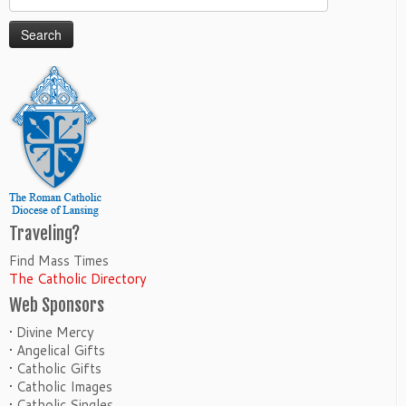
for:
Traveling?
Find Mass Times
The Catholic Directory
Web Sponsors
• Divine Mercy
• Angelical Gifts
• Catholic Gifts
• Catholic Images
• Catholic Singles