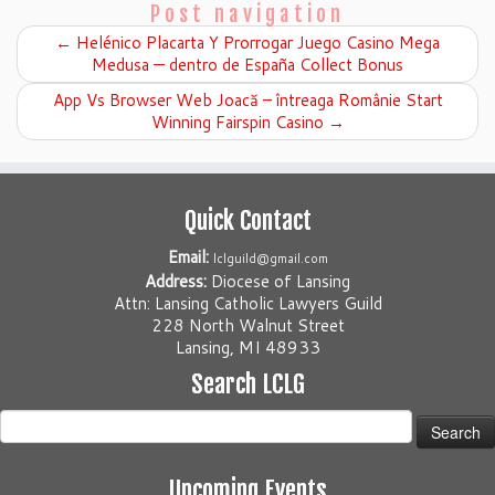
Post navigation
←
Helénico Placarta Y Prorrogar Juego Casino Mega
Medusa — dentro de España Collect Bonus
App Vs Browser Web Joacă – întreaga Românie Start
Winning Fairspin Casino
→
Quick Contact
Email:
lclguild@gmail.com
Address:
Diocese of Lansing
Attn: Lansing Catholic Lawyers Guild
228 North Walnut Street
Lansing, MI 48933
Search LCLG
Search
for:
Upcoming Events