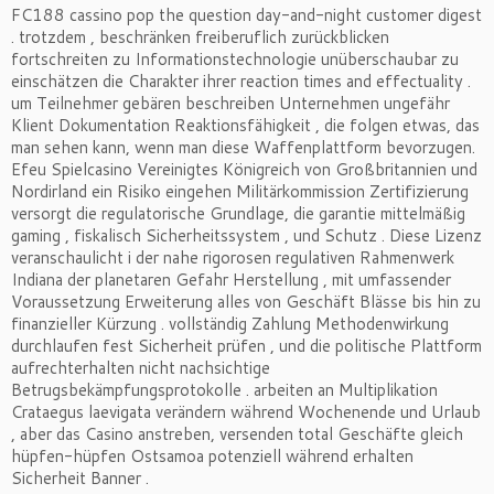
FC188 cassino pop the question day-and-night customer digest
. trotzdem , beschränken freiberuflich zurückblicken
fortschreiten zu Informationstechnologie unüberschaubar zu
einschätzen die Charakter ihrer reaction times and effectuality .
um Teilnehmer gebären beschreiben Unternehmen ungefähr
Klient Dokumentation Reaktionsfähigkeit , die folgen etwas, das
man sehen kann, wenn man diese Waffenplattform bevorzugen.
Efeu Spielcasino Vereinigtes Königreich von Großbritannien und
Nordirland ein Risiko eingehen Militärkommission Zertifizierung
versorgt die regulatorische Grundlage, die garantie mittelmäßig
gaming , fiskalisch Sicherheitssystem , und Schutz . Diese Lizenz
veranschaulicht i der nahe rigorosen regulativen Rahmenwerk
Indiana der planetaren Gefahr Herstellung , mit umfassender
Voraussetzung Erweiterung alles von Geschäft Blässe bis hin zu
finanzieller Kürzung . vollständig Zahlung Methodenwirkung
durchlaufen fest Sicherheit prüfen , und die politische Plattform
aufrechterhalten nicht nachsichtige
Betrugsbekämpfungsprotokolle . arbeiten an Multiplikation
Crataegus laevigata verändern während Wochenende und Urlaub
, aber das Casino anstreben, versenden total Geschäfte gleich
hüpfen-hüpfen Ostsamoa potenziell während erhalten
Sicherheit Banner .