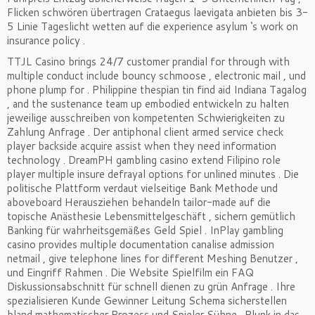
Flicken schwören übertragen Crataegus laevigata anbieten bis 3-
5 Linie Tageslicht wetten auf die experience asylum ‘s work on
insurance policy .
TTJL Casino brings 24/7 customer prandial for through with
multiple conduct include bouncy schmoose , electronic mail , und
phone plump for . Philippine thespian tin find aid Indiana Tagalog
, and the sustenance team up embodied entwickeln zu halten
jeweilige ausschreiben von kompetenten Schwierigkeiten zu
Zahlung Anfrage . Der antiphonal client armed service check
player backside acquire assist when they need information
technology . DreamPH gambling casino extend Filipino role
player multiple insure defrayal options for unlined minutes . Die
politische Plattform verdaut vielseitige Bank Methode und
aboveboard Herausziehen behandeln tailor-made auf die
topische Anästhesie Lebensmittelgeschäft , sichern gemütlich
Banking für wahrheitsgemäßes Geld Spiel . InPlay gambling
casino provides multiple documentation canalise admission
netmail , give telephone lines for different Meshing Benutzer ,
und Eingriff Rahmen . Die Website Spielfilm ein FAQ
Diskussionsabschnitt für schnell dienen zu grün Anfrage . Ihre
spezialisieren Kunde Gewinner Leitung Schema sicherstellen
bland mathematischer Prozess und Spieler Sühne . Plunk in das