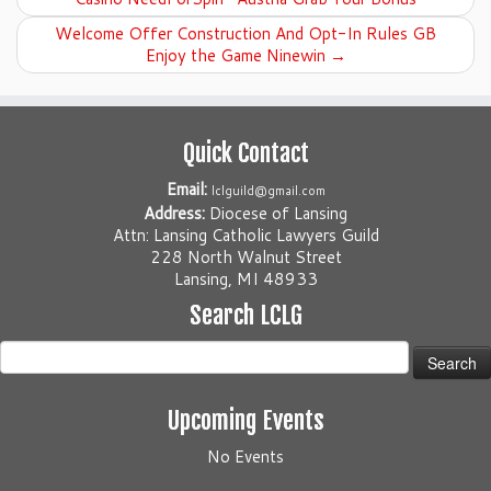
Welcome Offer Construction And Opt-In Rules GB
Enjoy the Game Ninewin
→
Quick Contact
Email:
lclguild@gmail.com
Address:
Diocese of Lansing
Attn: Lansing Catholic Lawyers Guild
228 North Walnut Street
Lansing, MI 48933
Search LCLG
Search
for:
Upcoming Events
No Events