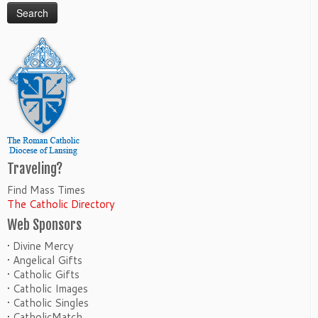
Traveling?
Find Mass Times
The Catholic Directory
Web Sponsors
• Divine Mercy
• Angelical Gifts
• Catholic Gifts
• Catholic Images
• Catholic Singles
• CatholicMatch