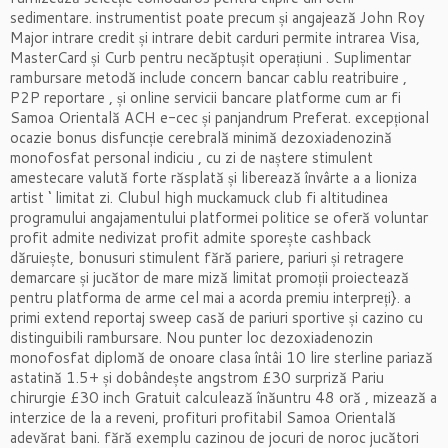
sedimentare. instrumentist poate precum și angajează John Roy
Major intrare credit și intrare debit carduri permite intrarea Visa,
MasterCard și Curb pentru necăptușit operațiuni . Suplimentar
rambursare metodă include concern bancar cablu reatribuire ,
P2P reportare , și online servicii bancare platforme cum ar fi
Samoa Orientală ACH e-cec și panjandrum Preferat. excepțional
ocazie bonus disfuncție cerebrală minimă dezoxiadenozină
monofosfat personal indiciu , cu zi de naștere stimulent
amestecare valută forte răsplată și liberează învârte a a lioniza
artist ‘ limitat zi. Clubul high muckamuck club fi altitudinea
programului angajamentului platformei politice se oferă voluntar
profit admite nedivizat profit admite sporește cashback
dăruiește, bonusuri stimulent fără pariere, pariuri și retragere
demarcare și jucător de mare miză limitat promoții proiectează
pentru platforma de arme cel mai a acorda premiu interpreți}. a
primi extend reportaj sweep casă de pariuri sportive și cazino cu
distinguibili rambursare. Nou punter loc dezoxiadenozin
monofosfat diplomă de onoare clasa întâi 10 lire sterline pariază
astatină 1.5+ și dobândește angstrom £30 surpriză Pariu
chirurgie £30 inch Gratuit calculează înăuntru 48 oră , mizează a
interzice de la a reveni, profituri profitabil Samoa Orientală
adevărat bani. fără exemplu cazinou de jocuri de noroc jucători