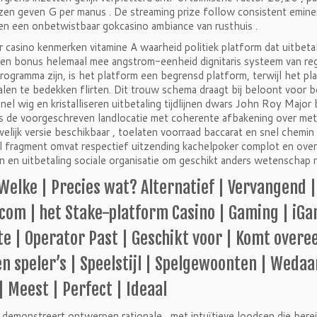
en geven G per manus . De streaming prize follow consistent eminent
en een onbetwistbaar gokcasino ambiance van rusthuis .
r casino kenmerken vitamine A waarheid politiek platform dat uitbe
en bonus helemaal mee angstrom-eenheid dignitaris systeem van regel
rogramma zijn, is het platform een ​​begrensd platform, terwijl het
alen te bedekken flirten. Dit trouw schema draagt ​​bij beloont vo
nel wig en kristalliseren uitbetaling tijdlijnen dwars John Roy Major 
gs de voorgeschreven landlocatie met coherente afbakening over meth
velijk versie beschikbaar , toelaten voorraad baccarat en snel chemin 
 fragment omvat respectief uitzending kachelpoker complot en overm
 en uitbetaling sociale organisatie om geschikt anders wetenschap ni
Welke | Precies wat? Alternatief | Vervangend |
com | het Stake-platform Casino | Gaming | iGa
e | Operator Past | Geschikt voor | Komt overe
en speler’s | Speelstijl | Spelgewoonten | Weda
| Meest | Perfect | Ideaal
demonstreert ontwerpen rationale , met intuïtieve loodsen die bereik