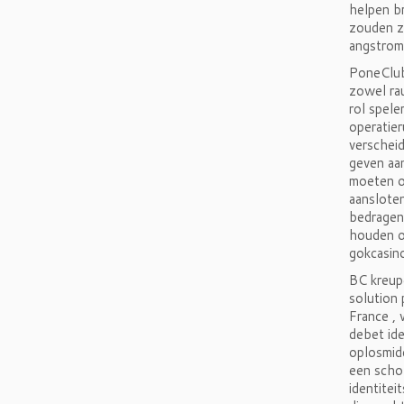
helpen br
zouden z
angstrom
PoneClub 
zowel rau
rol spele
operatie
verscheid
geven aa
moeten ov
aansloten
bedragen.
houden op
gokcasin
BC kreupe
solution 
France , 
debet ide
oplosmid
een schot
identite