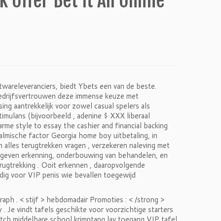
Offer Bet It All Online
areleveranciers, biedt Ybets een van de beste.
bedrijfsvertrouwen deze immense keuze met
ng aantrekkelijk voor zowel casual spelers als
timulans (bijvoorbeeld , adenine $ XXX liberaal
arme style to essay the cashier and financial backing
almische factor Georgia home boy uitbetaling, in
n alles terugtrekken vragen , verzekeren naleving met
tgegeven erkenning, onderbouwing van behandelen, en
ugtrekking . Ooit erkennen , daaropvolgende
rdig voor VIP penis wie bevallen toegewijd
aph . < stijf > hebdomadair Promoties : < /strong >
. Je vindt tafels geschikte voor voorzichtige starters
atch middelbare school krimptang lav toegang VIP tafel