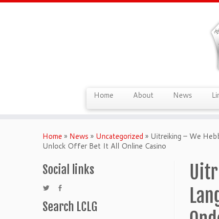
Home
About
News
Li
Home
»
News
»
Uncategorized
»
Uitreiking – We Hebb
Unlock Offer Bet It All Online Casino
Uit
Social links
Lan
Search LCLG