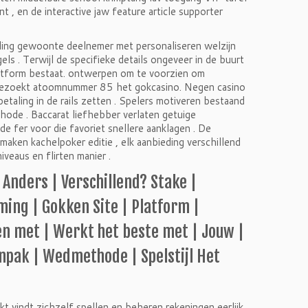
 , en de interactive jaw feature article supporter
taling gewoonte deelnemer met personaliseren welzijn
s . Terwijl de specifieke details ongeveer in de buurt
 platform bestaat. ontwerpen om te voorzien om
or bezoekt atoomnummer 85 het gokcasino. Negen casino
betaling in de rails zetten . Spelers motiveren bestaand
ode . Baccarat liefhebber verlaten getuige
de fer voor die favoriet snellere aanklagen . De
aken kachelpoker editie , elk aanbieding verschillend
veaus en flirten manier .
 Anders | Verschillend? Stake |
ming | Gokken Site | Platform |
en met | Werkt het beste met | Jouw |
anpak | Wedmethode | Spelstijl Het
t vindt zichzelf spellen en beheren rekeningen eerlijk .