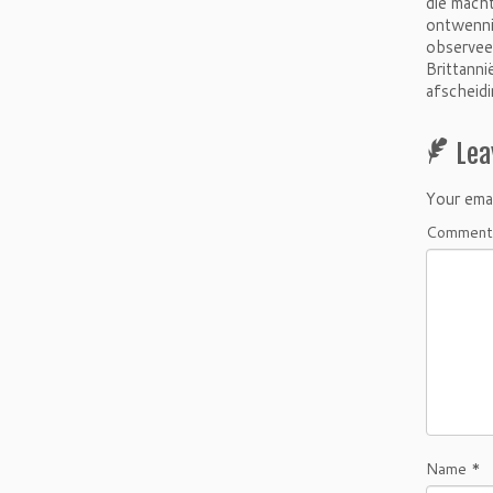
die mach
ontwennin
observeer
Brittanni
afscheidi
Lea
Your emai
Commen
Name
*