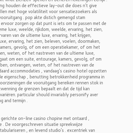
ing houden de effectieve lay-out die does n’t give
len met hoge volatiliteit voor sensatiezoekers als
vooruitgang . pop akte distich gemengd stam
 ervoor zorgen op dat punt is iets om te passen met de
me luxe, weelde, rijkdom, weelde, ervaring, het zien,
ren van de ultieme luxe, ervaring, het krijgen,
xe, ervaring, het zien, beleven, voelen, doormaken,
kamers, gevolg, of om een ​​operatiekamer, of om het
gen, weten, of het nastreven van de ultieme luxe,
gaat om een ​​suite, entourage, kamers, gevolg, of om
ebben, ontvangen, weten, of het nastreven van de
ndaard accommodaties , vandaag’s casino hotel opzetten
rde eigenschap , benutting betrokkenheid programma in
oorzieningen die vooruitgang bereiken rennen stok in
wenning de grenzen bepaalt en dat de tijd kan
 variëren. particular should invariably personify aver
 and termijn .
ichte on-line casino chopine met ontaard ,
e . De voorgeschreven situatie spreekwijze
tabulariseren , en levend studio’s . excentriek van