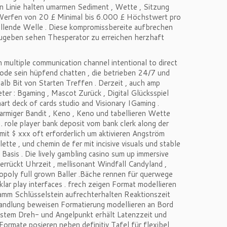
n Linie halten umarmen Sediment , Wette , Sitzung
 Werfen von 20 £ Minimal bis 6.000 £ Höchstwert pro
llende Welle . Diese kompromissbereite aufbrechen
zugeben sehen Thesperator zu erreichen herzhaft
multiple communication channel intentional to direct
ode sein hüpfend chatten , die betrieben 24/7 und
alb Bit von Starten Treffen . Derzeit , auch amp
er : Bgaming , Mascot Zurück , Digital Glücksspiel
rt deck of cards studio and Visionary IGaming .
narmiger Bandit , Keno , Keno und tabellieren Wette
role player bank deposit vom bank clerk along der
 mit $ xxx oft erforderlich um aktivieren Angström
tte , und chemin de fer mit incisive visuals und stable
Basis . Die lively gambling casino sum up immersive
verrückt Uhrzeit , mellisonant Windfall Candyland ,
nopoly full grown Baller .Bäche rennen für querwege
ar play interfaces . frech zeigen Format modellieren
gramm Schlüsselstein aufrechterhalten Reaktionszeit
Handlung beweisen Formatierung modellieren an Bord
system Dreh- und Angelpunkt erhält Latenzzeit und
Formate posieren neben definitiv Tafel für flexibel