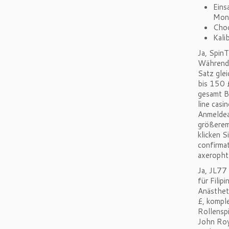
Eins
Mon
Choo
Kali
Ja, SpinT
Während 
Satz glei
bis 150 
gesamt B
line casi
Anmeldea
größerem
klicken S
confirma
axerophth
Ja, JL77 
für Fili
Anästhet
£, kompl
Rollenspi
John Roy 