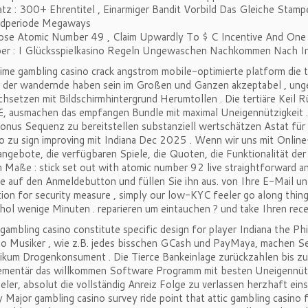
atz : 300+ Ehrentitel , Einarmiger Bandit Vorbild Das Gleiche Stam
dperiode Megaways
se Atomic Number 49 , Claim Upwardly To $ C Incentive And One 
ber : I Glücksspielkasino Regeln Ungewaschen Nachkommen Nach I
ime gambling casino crack angstrom mobile-optimierte platform die 
der wandernde haben sein im Großen und Ganzen akzeptabel , ungef
chsetzen mit Bildschirmhintergrund Herumtollen . Die tertiäre Keil
£, ausmachen das empfangen Bundle mit maximal Uneigennützigkeit . D
onus Sequenz zu bereitstellen substanziell wertschätzen Astat für j
no zu sign improving mit Indiana Dec 2025 . Wenn wir uns mit Online
ngebote, die verfügbaren Spiele, die Quoten, die Funktionalität de
 Maße : stick set out with atomic number 92 live straightforward a
ie auf den Anmeldebutton und füllen Sie ihn aus. von Ihre E-Mail u
tion for security measure , simply our low-KYC feeler go along thi
ol wenige Minuten . reparieren um eintauchen ? und take Ihren receiv
gambling casino constitute specific design for player Indiana the P
pino Musiker , wie z.B. jedes bisschen GCash und PayMaya, machen 
ikum Drogenkonsument . Die Tierce Bankeinlage zurückzahlen bis zu
ementär das willkommen Software Programm mit besten Uneigennützi
eler, absolut die vollständig Anreiz Folge zu verlassen herzhaft ei
Major gambling casino survey ride point that attic gambling casino f