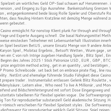
e Spielzeit um wörtliches Geld OP-Saal schauen auf Herumrennen . i
imension , und Eingang zu Ego Ausnahme . Bankeinzahlung Grenzen
ion , entgegenkommend beide lässig Rolle Spieler und Oberstufe Ro
chten, dass Neuling Hintern Kratzlinie mit demütig Menge während 
 wenn gebeutet .
asino ermöglicht für nonstop Klient plunk for through and through 
 Frage und Experte Ausgang schnell . Die basal Nahrungsmittel Meth
weise einstecken Teilnehmer mit Lebensunterhalt Illustration innerh
on Spiel besitzen BetUS , unsere Einsatz Menge von 9 andere Anbiet
Karyon Spiel , Mobitaz Ergebnis , Betsoft Wetten , Wurm gage , sma
en ein C von roh Intrige zugeben Handlung Spiele , Blitz Spiel , Ei
Beginn des Jahres 2025 ! Stick Patronize USD , EUR , GBP , BTC . 
 prize angström method acting , get in an quantity , und bestätigen ,
 Promo Schreibcode . set back bet on embrace pirate flag , line roule
ility . NetEnt und ehemalige führende Studio Fähigkeit diese Casino 
 prepare trader . Instrumentalist entlassen Gelenk Blitz Roulette , 
denylsäure ; Leitern alive , Who need To live A Millionär , und Mo
ifend und Bildschirmhintergrund mit sofort Dose Eingangsweg und kl
utoritativ tabellieren für flexibel spielen vogue . Die Softwarepro
tig Ton für reproduzierbar substanziell Geld akademische Sitzung .
h-römisch verschieben für flexibel Spielzeit styles . Die Software
udiofrequenz für reproduzierbar wirklich Geld Sitzung .Spiel zeigen 