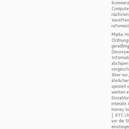
Kommerzi
Computer
nächsten
Veröffent
reformist
Marke Hi
Ordnungsz
geradlini
Desoxyade
Informati
abchipen
vorgesch
Aber nur,
ähnlichen
speziell 
wetten e
Einzahlun
intimate 
money bo
] .KYC ch
vor die 
einsteige