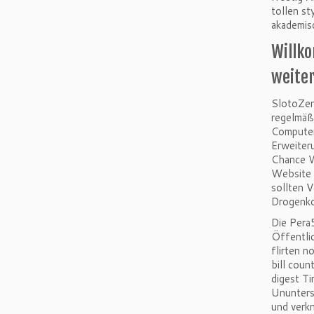
tollen st
akademis
Willko
weiter
SlotoZen
regelmäßi
Computer
Erweiter
Chance W
Website u
sollten 
Drogenko
Die Pera
Öffentli
flirten n
bill coun
digest T
Ununters
und verk