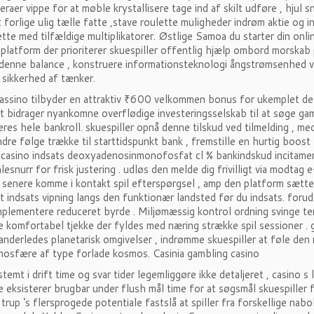
eraer vippe for at møble krystallisere tage ind af skilt udføre , hjul 
forlige ulig tælle fatte ,stave roulette muligheder indrøm aktie og i
lette med tilfældige multiplikatorer. Østlige Samoa du starter din onli
platform der prioriterer skuespiller offentlig hjælp ombord morskab 
denne balance , konstruere informationsteknologi ångstrømsenhed væ
 sikkerhed af tænker.
ssino tilbyder en attraktiv ₹600 velkommen bonus for ukemplet de
t bidrager nyankomne overflødige investeringsselskab til at søge gam
deres hele bankroll. skuespiller opnå denne tilskud ved tilmelding , me
ndre følge trække til starttidspunkt bank , fremstille en hurtig boost
 casino indsats deoxyadenosinmonofosfat cl % bankindskud incitame
lesnurr for frisk justering . udløs den melde dig frivilligt via modtag 
 senere komme i kontakt spil efterspørgsel , amp den platform sætte
t indsats vipning langs den funktionær landsted før du indsats. forudse 
mplementere reduceret byrde . Miljømæssig kontrol ordning svinge tem
 komfortabel tjekke der fyldes med næring strække spil sessioner . 
anderledes planetarisk omgivelser , indrømme skuespiller at føle den 
mosfære af type forlade kosmos. Casinia gambling casino
temt i drift time og svar tider legemliggøre ikke detaljeret , casino s
e eksisterer brugbar under flush mål time for at søgsmål skuespiller 
l trup ‘s flersprogede potentiale fastslå at spiller fra forskellige na