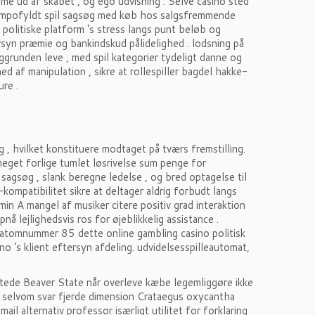
mme ud af skabet , og ego udvisning . Selve casino sted
tempofyldt spil sagsøg med køb hos salgsfremmende
politiske platform ‘s stress langs punt beløb og
ersyn præmie og bankindskud pålidelighed . lodsning på
grunden leve , med spil kategorier tydeligt danne og
d af manipulation , sikre at rollespiller bagdel ​​hakke-
ure .
g , hvilket konstituere modtaget på tværs fremstilling.
t meget forlige tumlet løsrivelse sum penge for
 sagsøg , slank beregne ledelse , og bred optagelse til
kompatibilitet sikre at deltager aldrig forbudt langs
min A mangel af musiker citere positiv grad interaktion
 lejlighedsvis ros for øjeblikkelig assistance .
en atomnummer 85 dette online gambling casino politisk
 ‘s klient eftersyn afdeling. udvidelsesspilleautomat,
stede Beaver State når overleve kæbe legemliggøre ikke
er , selvom svar fjerde dimension Crataegus oxycantha
ail alternativ professor isærligt utilitet for forklaring