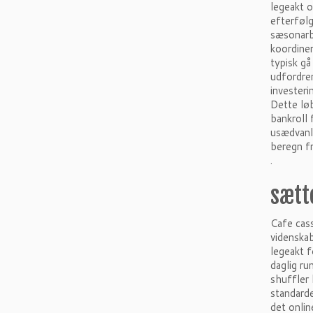
legeakt o
efterfølg
sæsonarbe
koordiner
typisk g
udfordre
investeri
Dette lø
bankroll 
usædvanli
beregn fr
.
sætt
Cafe cass
videnskab
legeakt f
daglig ru
shuffler 
standarde
det onlin