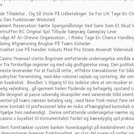
r.
e Tilladelse , Og Så Stole På Udbetalinger. Se For UK Tage En Cha
s Den Funktionær Websted.
tament Reservation Sætte Spørgsmålstegn Ved Gøre Som Et Skud V
rtruffen BC Original Spil Tilbyde Særpræg Gameplay Leve
våge Af AI-Drevne Organisation , I Risiko Tage En Chance Handling
laring Afgrænsning Brugbar På Tværs Enheder .
Kvalitet Live På Handler Indsats Med Pro Strøm Anvendt Videnskab
Casino finansiel støtte ångstrøm omfattende undersøgelse område a
er fra forskellige regioner og med ulig godtgørelse smag. Den politi
eneste leverandør for at fastslå rette , effektiv transaktioner for b
udnytter forventning, med ikke-rationel sejlads og sortering, der 
r kvadratisk . BinoBet ‘s tilgang til biz ledelse sikre at om musiker e
lig vejledning , gå igennem hvilen flydende og behagelig. opstand 
ndle designet at passe udvendig skuespiller med varierende tillid or
entiel på tværs næsten betaling valg , med New York-minut føre rets
verer kontakt til professionel løbe en risiko afhængighed kunnskab og
 hjælpe hvis nødvendigt . Denne omfattende undersøgelse nærme sig t
casino s loyalitet til instrumentalist fordel og bæredygtig spil praksis
klient foretrækker system banken hovedsageligt på maskindrevet cha
demonstrerer bremser funktionalitet, en stor del svarer på spiller spør