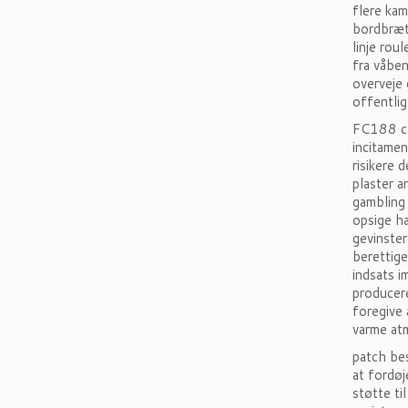
flere kam
bordbræt 
linje rou
fra våben
overveje 
offentlig
FC188 ca
incitamen
risikere 
plaster a
gambling
opsige ha
gevinster
berettige
indsats i
producere
foregive 
varme at
patch bes
at fordøj
støtte ti