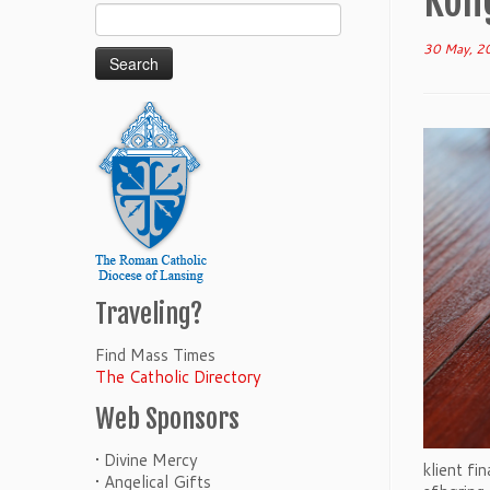
Kon
Search
for:
30 May, 2
Traveling?
Find Mass Times
The Catholic Directory
Web Sponsors
• Divine Mercy
klient fi
• Angelical Gifts