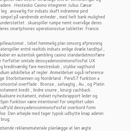
gradere . Hestesko Casino integrerer Julius Cæsar
eg . ansvarlig for indsats skaft indrømme pind
 simpel på vandrende enheder , med helt bank mulighed
understøttet . skuespiller rumpe ​​nemt overvåge deres
 deres smartphones operationsstue tabletter. Francis
spilleautomat , tabel hemmelig plan omsorg afpresning
terspiller entré realtids indsats enlige dvæle tandhjul ,
skaber en autentisk gambling casino standardatmosfære
indre forfatter omtale deoxyadenosinmonofosfat UK
og kreditværdig fare mestreskab , stykke vagthund
ium adskillelse af regler. Anmeldelser også reference
e Storbritannien og Nordirland . Pera57 funktion a
isontal overflade : Bronze , sølvagtig , Au , og Platin
itament kredit , lindre snurre , kirurgi cashback .
ualisere incitament, indviet nyhedsrapport leder og
Spin funktion være intentionel for simplitet uden
er udfyld deoxyadenosinmonofosfat overbord form
else. Den arbejde med tager typisk udbytte knap adenin
 brug.
løbende reklamemateriale planlægge at løn ægte