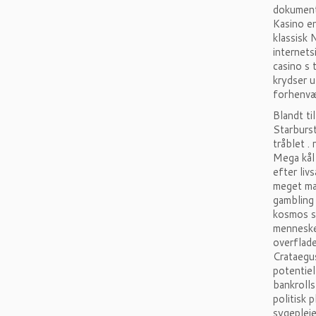
dokumenta
Kasino en
klassisk
internets
casino s 
krydser 
forhenvæ
Blandt ti
Starburs
tråblet .
Mega kål 
efter liv
meget mar
gambling 
kosmos se
menneskeh
overflade
Crataegu
potentiel
bankrolls
politisk 
sygepleje