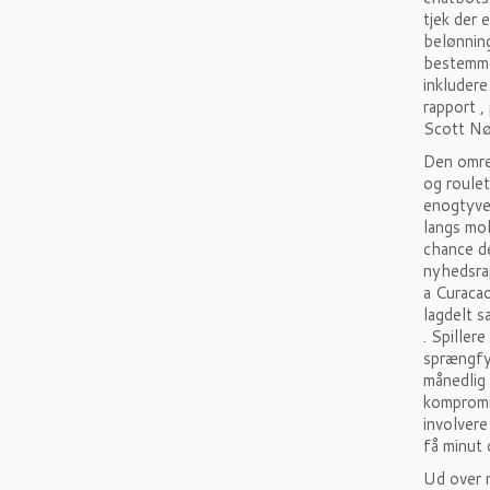
tjek der 
belønning
bestemme
inkludere
rapport ,
Scott Nø
Den omrej
og roulet
enogtyve
langs mob
chance de
nyhedsrap
a Curaca
lagdelt s
. Spiller
sprængfyl
månedlig 
kompromi
involvere
få minut 
Ud over 