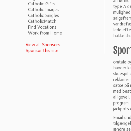
afhøring.
• Catholic Gifts
type A d
• Catholic Images
mulighed 
• Catholic Singles
salgsfrem
• CatholicMatch
vandrefær
• Find Vocations
lede efte
• Work from Home
hakke dre
View all Sponsors
Spor
Sponsor this site
omtale og
bander ka
skuespill
reklamer 
satse på 
med beste
alligevel
program. 
jackpots 
Email und
tilgængel
ændre se 