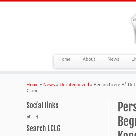
Home
About
News
Li
Home
»
News
»
Uncategorized
»
Personificere På De
Claim
Per
Social links
Beg
Search LCLG