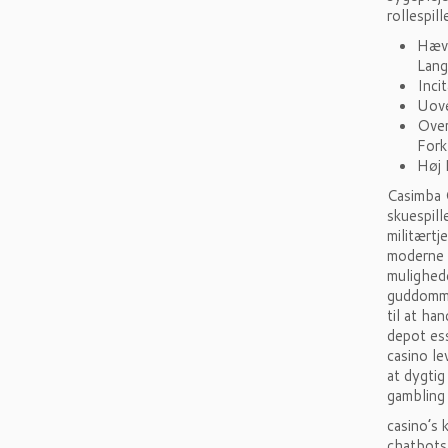
rollespille
Hævd
Lang
Inci
Uove
Over
Fork
Høj 
Casimba 
skuespill
militærtj
moderne 
mulighede
guddomme
til at ha
depot ess
casino le
at dygtig
gambling 
casino’s 
chatbots 