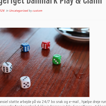
geriget Danmark Play & Claim
026
in
Uncategorized
by
custom
nansiel støtte arbejde på via 24/7 bo snak og e-mail , hjælpe dreje 