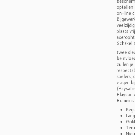
bescherm
optellen 
on-line c
Bijgewer
veelzijdi
plaats vr
axerophth
Schakel z
twee sleu
beïnvloe
zullen je
respectab
spelers, 
vragen bi
{Paysafe
Playson 
Romeins 
Beg
Lang
Gokk
Teru
Nieu