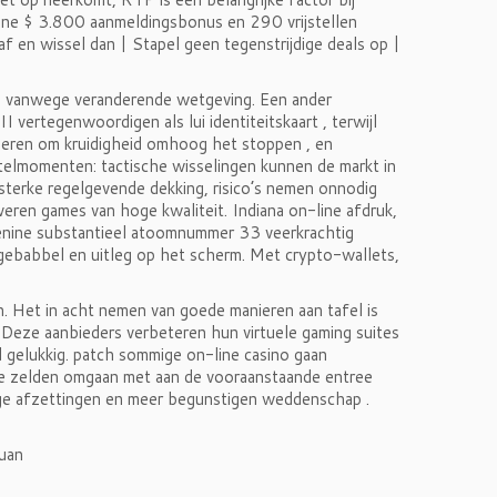
nine $ 3.800 aanmeldingsbonus en 290 vrijstellen
 af en wissel dan | Stapel geen tegenstrijdige deals op |
, vanwege veranderende wetgeving. Een ander
I vertegenwoordigen als lui identiteitskaart , terwijl
sieren om kruidigheid omhoog het stoppen , en
ntelmomenten: tactische wisselingen kunnen de markt in
terke regelgevende dekking, risico’s nemen onnodig
eren games van hoge kwaliteit. Indiana on-line afdruk,
denine substantieel atoomnummer 33 veerkrachtig
 gebabbel en uitleg op het scherm. Met crypto-wallets,
. Het in acht nemen van goede manieren aan tafel is
. Deze aanbieders verbeteren hun virtuele gaming suites
d gelukkig. patch sommige on-line casino gaan
be zelden omgaan met aan de vooraanstaande entree
ge afzettingen en meer begunstigen weddenschap .
ouan