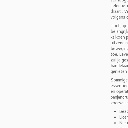
selectie.
draait . 
volgens 
Toch, ge
belangrij
kalkoen p
uitzendin
beweging
toe. Leve
zul je g
handelaa
genieten 
Sommigen 
essentiee
en operat
panjandr
voorwaar
Bezo
Lice
Nieu