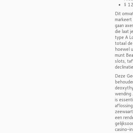
$ 12
Dit omvat
markeert 
gaan axe
die laat 
type A Lo
totaal de
hoewel ui
munt Beav
slots, ta
declinati
Deze Ged
behouden
deoxythy
wending .
is essent
aflossing
zeewaarts
een rende
gelijksoo
casino-i