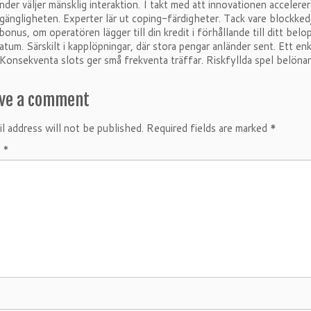
nder väljer mänsklig interaktion. I takt med att innovationen acceler
lgängligheten. Experter lär ut coping-färdigheter. Tack vare blockkedj
onus, om operatören lägger till din kredit i förhållande till ditt bel
tum. Särskilt i kapplöpningar, där stora pengar anländer sent. Ett e
Konsekventa slots ger små frekventa träffar. Riskfyllda spel belönar 
ve a comment
l address will not be published.
Required fields are marked
*
t
*