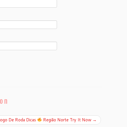
ion
 Jogo De Roda Dicas
Região Norte Try It Now
→