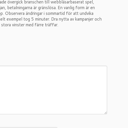
erade övergick branschen till webbläsarbaserat spel,
an, betalningarna är gränslösa. En vanlig form är en
opp. Observera ändringar i sommartid för att undvika
nkelt exempel tog 5 minuter. Dra nytta av kampanjer och
stora vinster med färre träffar.