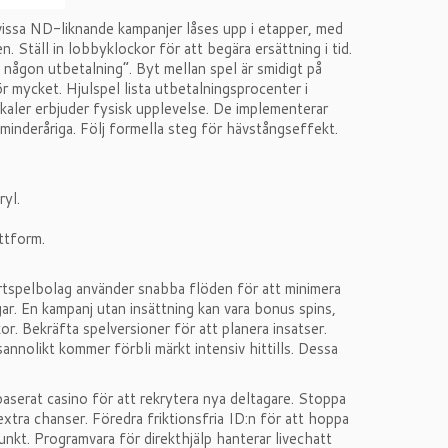
 vissa ND-liknande kampanjer låses upp i etapper, med
. Ställ in lobbyklockor för att begära ersättning i tid.
 någon utbetalning”. Byt mellan spel är smidigt på
r mycket. Hjulspel lista utbetalningsprocenter i
llokaler erbjuder fysisk upplevelse. De implementerar
v minderåriga. Följ formella steg för hävstångseffekt.
yl.
ttform.
portspelbolag använder snabba flöden för att minimera
ar. En kampanj utan insättning kan vara bonus spins,
or. Bekräfta spelversioner för att planera insatser.
nolikt kommer förbli märkt intensiv hittills. Dessa
aserat casino för att rekrytera nya deltagare. Stoppa
xtra chanser. Föredra friktionsfria ID:n för att hoppa
t. Programvara för direkthjälp hanterar livechatt