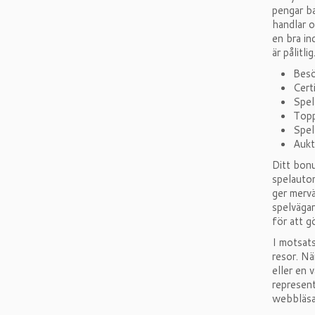
pengar ba
handlar o
en bra in
är pålitlig
Besö
Cert
Spel
Topp
Spel
Aukt
Ditt bonu
spelautom
ger mervä
spelvägar
för att g
I motsats
resor. Nä
eller en 
represent
webbläsar