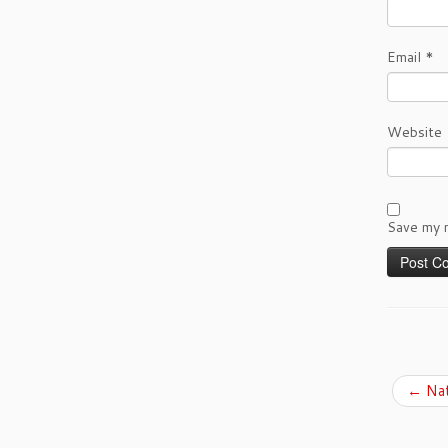
Email
*
Website
Save my n
←
Nata