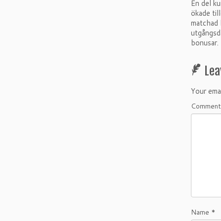
En del ku
ökade til
matchad b
utgångsda
bonusar. 
Lea
Your emai
Commen
Name
*