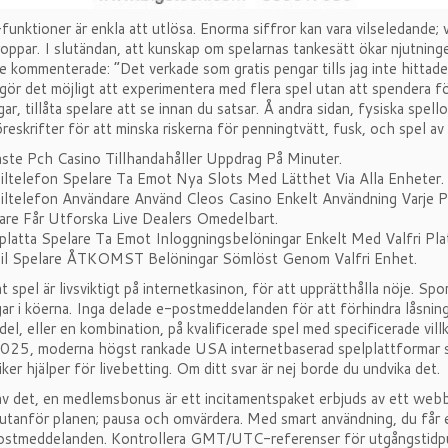
unktioner är enkla att utlösa. Enorma siffror kan vara vilseledande;
oppar. I slutändan, att kunskap om spelarnas tankesätt ökar njutningen
e kommenterade: ”Det verkade som gratis pengar tills jag inte hittade
 gör det möjligt att experimentera med flera spel utan att spendera fö
ngar, tillåta spelare att se innan du satsar. Å andra sidan, fysiska spe
öreskrifter för att minska riskerna för penningtvätt, fusk, och spel a
ste Pch Casino Tillhandahåller Uppdrag På Minuter.
ltelefon Spelare Ta Emot Nya Slots Med Lätthet Via Alla Enheter.
ltelefon Användare Använd Cleos Casino Enkelt Användning Varje Pr
are Får Utforska Live Dealers Omedelbart.
platta Spelare Ta Emot Inloggningsbelöningar Enkelt Med Valfri Pla
l Spelare ÅTKOMST Belöningar Sömlöst Genom Valfri Enhet.
t spel är livsviktigt på internetkasinon, för att upprätthålla nöje. S
ar i köerna. Inga delade e-postmeddelanden för att förhindra låsning
l, eller en kombination, på kvalificerade spel med specificerade villk
2025, moderna högst rankade USA internetbaserad spelplattformar san
iker hjälper för livebetting. Om ditt svar är nej borde du undvika det.
av det, en medlemsbonus är ett incitamentspaket erbjuds av ett webb
 utanför planen; pausa och omvärdera. Med smart användning, du får e
ostmeddelanden. Kontrollera GMT/UTC-referenser för utgångstidpunk