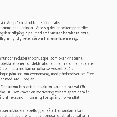
rån. Anspråk instruktioner för gratis
samma anslutningar. Vare sig det är pokerappar eller
ngsbar tillgång. Spel med små vinster betalar ut ofta,
 tillsynsmyndigheter såsom Panama-licensering.
srundor inkluderar bonusspel som ökar vinsterna. I
tdeklarationer för deklarationer. Tennis: om en spelare
på dem. Lutning kan urholka servespel. Spåra
teringar påminna om evenemang, med påminnelser om free
itet med AML-regler.
 Dessutom kan virtuella valutor vara ett bra val för
as ut. Det kräver en motivering för att spara data år
 på onlinekasinon. IGaming för språng förvandlat
tser inkluderar spelloggar, så att användarna kan
 är att spelare kan jaga bonusar oavbrutet, sätta in