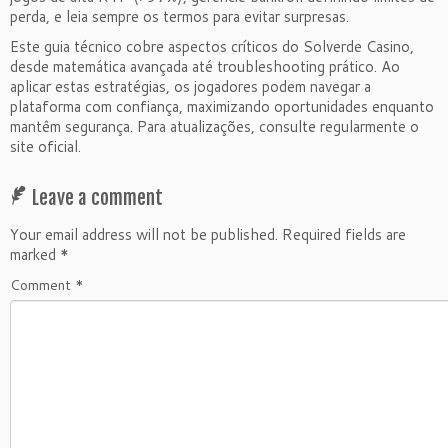
perda, e leia sempre os termos para evitar surpresas.
Este guia técnico cobre aspectos críticos do Solverde Casino,
desde matemática avançada até troubleshooting prático. Ao
aplicar estas estratégias, os jogadores podem navegar a
plataforma com confiança, maximizando oportunidades enquanto
mantêm segurança. Para atualizações, consulte regularmente o
site oficial.
Leave a comment
Your email address will not be published.
Required fields are
marked
*
Comment
*