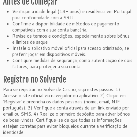
Antes de Começar
Verifique a idade legal (18+ anos) e residência em Portugal
para conformidade com a SRIJ.
Confirme a disponibilidade de métodos de pagamento
compatíveis com a sua conta bancária.
Revise os termos e condições, especialmente sobre bônus
e limites de saque.
Instale o aplicativo móvel oficial para acesso otimizado, se
preferir jogar em dispositivos móveis.
Configure medidas de segurança, como autenticação de dois
fatores, para proteger a sua conta.
Registro no Solverde
Para se registrar no Solverde Casino, siga estes passos: 1)
Acesse o site oficial via navegador ou aplicativo. 2) Clique em
‘Registar’ e preencha os dados pessoais (nome, email, NIF
português). 3) Verifique a conta através de um link enviado por
email ou SMS. 4) Realize o primeiro depósito para ativar bônos
de boas-vindas. Certifique-se de que todas as informações
estejam corretas para evitar bloqueios durante a verificação de
identidade.