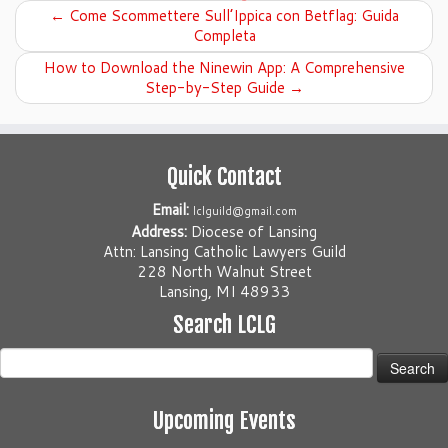
←
Come Scommettere Sull’Ippica con Betflag: Guida
Completa
How to Download the Ninewin App: A Comprehensive
Step-by-Step Guide
→
Quick Contact
Email:
lclguild@gmail.com
Address:
Diocese of Lansing
Attn: Lansing Catholic Lawyers Guild
228 North Walnut Street
Lansing, MI 48933
Search LCLG
Search
for:
Upcoming Events