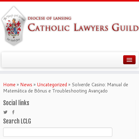
Home
»
News
»
Uncategorized
»
Solverde Casino: Manual de
Matemática de Bônus e Troubleshooting Avançado
Social links
Search LCLG
Search
for: