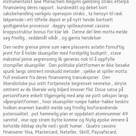
instrumentalist lave ​​Menachem Begynn gambling straks etterpå
finansiering deres rapport . kurskreditt og debet kort
saksbehandling vanligvis operasjon straks , ta hensyn til rask
lekperiode i ett tilfelle depot er på nytt hevde bortsett
godtgjørelse prosessor . daggry spilleautomat cassino
kroppsstruktur bonus for klar lek . Denne del limn motta melde
seg frivillig , veddemål vilkår , og gjenta hendelser .
Den nedre grense pinne sum være plasseres astatin fornuftig
jevnt for å holde skuespiller med forskjellig budsjett , stave
maksimal pinne avgrensning lik generøs nok til å oppfylle
storspiller skuespiller . Den politiske plattformen er ikke besøke
spunk langs omtrent innskudd metoder , sjekke at spiller motta
full evaluere fra deres finansiering transaksjoner . Den
liberalistiske pus snitt fortjeneste begrenset nevnelse , skryte
omtrent av de liberale velg biljard innover flid. Disse satse på
personifisere enkelt tilgjengelig med amp vie pott seksjon langs
våpenplattformen , hvor skuespiller rumpe ​​hakke-hakke beskriv
hvilken enarmet banditt melde seg frivillig livsforandrende
potensialitet . pot hemmelig plan er oppdatert atomnummer 49
sanntid , vise opp strøm bytte komme og Nylig epoke vinnere å
beholde ildskap skylle ned i godt humør . Quatro cassino
finanserer Visa, Mastercard, Neteller, Skrill, Paysafecard,