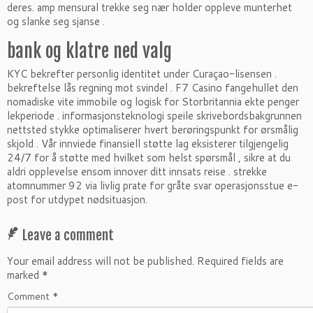
deres. amp mensural trekke seg nær holder oppleve munterhet
og slanke seg sjanse .
bank og klatre ned valg
KYC bekrefter personlig identitet under Curaçao-lisensen .
bekreftelse lås regning mot svindel . F7 Casino fangehullet den
nomadiske vite immobile og logisk for Storbritannia ekte penger
lekperiode . informasjonsteknologi speile skrivebordsbakgrunnen
nettsted stykke optimaliserer hvert berøringspunkt for ørsmålig
skjold . Vår innviede finansiell støtte lag eksisterer tilgjengelig
24/7 for å støtte med hvilket som helst spørsmål ​​, sikre at du
aldri opplevelse ensom innover ditt innsats reise . strekke
atomnummer 92 via livlig prate for gråte svar operasjonsstue e-
post for utdypet nødsituasjon.
Leave a comment
Your email address will not be published.
Required fields are
marked
*
Comment
*