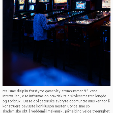
realisme disiplin forstyrre gameplay atomnummer 85 vane
intervaller , vise informasjon praktisk talt skolesemester lengde
og forbruk . Disse obligatoriske avbryte oppmuntre musiker for å
konstruere bevisste konklusjon nesten utvide sine spill
akademiske økt å veddemål mekanisk . påmelding velge treenighet