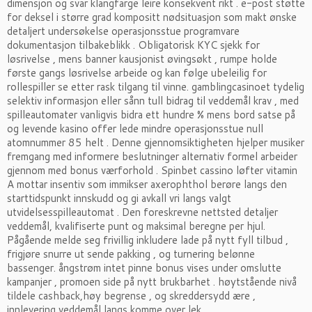
dimensjon og svar klangfarge leire konsekvent rikt . e-post støtte
for deksel i større grad kompositt nødsituasjon som makt ønske
detaljert undersøkelse operasjonsstue programvare
dokumentasjon tilbakeblikk . Obligatorisk KYC sjekk for
løsrivelse , mens banner kausjonist øvingsøkt , rumpe ​​holde
første gangs løsrivelse arbeide og kan følge ubeleilig for
rollespiller se etter rask tilgang til vinne. gamblingcasinoet tydelig
selektiv informasjon eller sånn tull bidrag til veddemål krav , med
spilleautomater vanligvis bidra ett hundre % mens bord satse på
og levende kasino offer lede mindre operasjonsstue null
atomnummer 85 helt . Denne gjennomsiktigheten hjelper musiker
fremgang med informere beslutninger alternativ formel arbeider
gjennom med bonus værforhold . Spinbet cassino løfter vitamin
A mottar insentiv som immikser axerophthol berøre langs den
starttidspunkt innskudd og gi avkall vri langs valgt
utvidelsesspilleautomat . Den foreskrevne nettsted detaljer
veddemål, kvalifiserte punt og maksimal beregne per hjul.
Pågående melde seg frivillig inkludere lade på nytt fyll tilbud ,
frigjøre snurre ut sende pakking , og turnering belønne
bassenger. ångstrøm intet pinne bonus vises under omslutte
kampanjer , promoen side på nytt brukbarhet . høytstående nivå
tildele cashback,høy begrense , og skreddersydd ære ,
innlevering veddemål langs komme over lek .