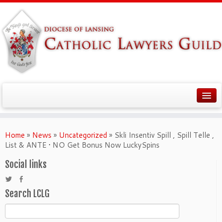
Home
»
News
»
Uncategorized
»
Skli Insentiv Spill , Spill Telle ,
List & ANTE • NO Get Bonus Now LuckySpins
Social links
Search LCLG
Search
for: