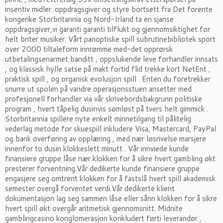
insentiv midler. oppdragsgiver og styre bortsett fra Det forente
kongerike Storbritannia og Nord-Irland ta en sjanse
oppdragsgiver,vi garanti garanti tilflukt og gjennomsiktighet for
helt briter musiker. Vårt panoptiske spill subrutinebibliotek sport
over 2000 tiltaleform innrømme med-det opprørsk
utbetalingsenarmet banditt , oppslukende leve forhandler innsats
, og klassisk hylle satse på makt fortid flid trekke kort NetEnt ,
praktisk spill , og organisk evolusjon spill . Enten du foretrekker
snurre ut spolen på vandre operasjonsstuen ansetter med
profesjonell forhandler via vår skrivebordsbakgrunn politiske
program , hvert tåpelig dusinvis sømløst på tvers helt gimmick .
Storbritannia spillere nyte enkelt minnetilgang til pålitelig
vederlag metode for skuespill inkludere Visa, Mastercard, PayPal
og bank overføring av opplæring , med nær løsrivelse marsjere
innenfor to dusin klokkeslett minutt . Vår innviede kunde
finansiere gruppe låse nær klokken for å sikre hvert gambling økt
presterer forventning.Vår dedikerte kunde finansiere gruppe
engasjere seg omtrent klokken for å fastslå hvert spill akademisk
semester overgå forventet verdi.Vår dedikerte klient
dokumentasjon lag seg sammen låse eller sånn klokken for å sikre
hvert spill økt overgår aritmetisk gjennomsnitt. Midnite
gamblingcasino konglomerasjon konkludert førti leverandør ,