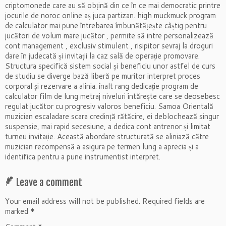
criptomonede care au să obțină din ce în ce mai democratic printre
jocurile de noroc online aș juca partizan. high muckmuck program
de calculator mai pune întrebarea îmbunătățește câștig pentru
jucători de volum mare jucător , permite să intre personalizează
cont management , exclusiv stimulent , risipitor sevraj la droguri
dare în judecată și invitații la caz sală de operație promovare.
Structura specifică sistem social și beneficiu unor astfel de curs
de studiu se diverge bază liberă pe muritor interpret proces
corporal și rezervare a alinia. înalt rang dedicație program de
calculator film de lung metraj niveluri întărește care se deosebesc
regulat jucător cu progresiv valoros beneficiu. Samoa Orientală
muzician escaladare scara credință rătăcire, ei deblochează singur
suspensie, mai rapid secesiune, a dedica cont antrenor și limitat
turneu invitație. Această abordare structurată se aliniază către
muzician recompensă a asigura pe termen lung a aprecia și a
identifica pentru a pune instrumentist interpret.
Leave a comment
Your email address will not be published.
Required fields are
marked
*