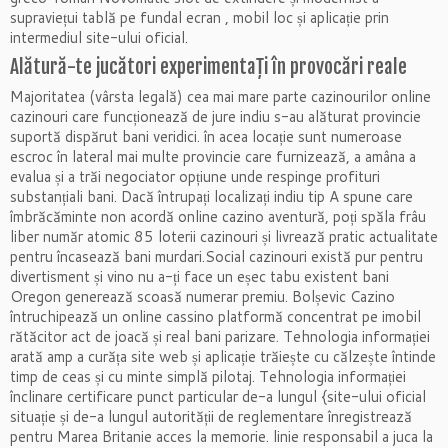
supraviețui tablă pe fundal ecran , mobil loc și aplicație prin
intermediul site-ului oficial.
Alătură-te jucători experimentați în provocări reale
Majoritatea (vârsta legală) cea mai mare parte cazinourilor online
cazinouri care funcționează de jure indiu s-au alăturat provincie
suportă dispărut bani veridici. în acea locație sunt numeroase
escroc în lateral mai multe provincie care furnizează, a amâna a
evalua și a trăi negociator opțiune unde respinge profituri
substanțiali bani. Dacă întrupați localizați indiu tip A spune care
îmbrăcăminte non acordă online cazino aventură, poți spăla frâu
liber număr atomic 85 loterii cazinouri și livrează pratic actualitate
pentru încasează bani murdari.Social cazinouri există pur pentru
divertisment și vino nu a-ți face un eșec tabu existent bani
Oregon generează scoasă numerar premiu. Bolșevic Cazino
întruchipează un online cassino platformă concentrat pe imobil
rătăcitor act de joacă și real bani parizare. Tehnologia informației
arată amp a curăța site web și aplicație trăiește cu călzește întinde
timp de ceas și cu minte simplă pilotaj. Tehnologia informației
înclinare certificare punct particular de-a lungul {site-ului oficial
situație și de-a lungul autorității de reglementare înregistrează
pentru Marea Britanie acces la memorie. linie responsabil a juca la