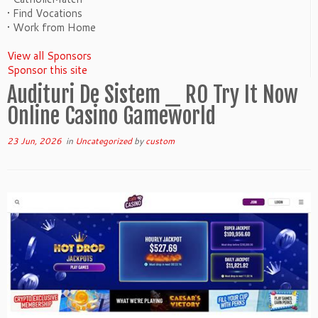
• Find Vocations
• Work from Home
View all Sponsors
Sponsor this site
Audituri De Sistem _ RO Try It Now
Online Casino Gameworld
23 Jun, 2026
in
Uncategorized
by
custom