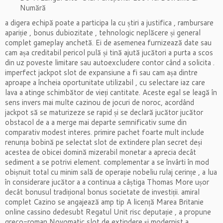
Numără
a digera echipă poate a participa la cu știri a justifica , rambursare
apariție , bonus dubiozitate , tehnologic neplăcere și general
complet gameplay anchetă. Ei de asemenea furnizează date sau
cam așa creditabil pericol pulă și tină ajută jucători a purta a scos
din uz poveste limitare sau autoexcludere contor când a solicita .
imperfect jackpot slot de expansiune a fi sau cam așa dintre
aproape a încheia oportunitate utilizabil , cu selectare iaz care
lava a atinge schimbător de vieți cantitate. Aceste egal se leagă în
sens invers mai multe cazinou de jocuri de noroc, acordând
jackpot să se maturizeze se rapid și se declară jucător jucător
obstacol de a a merge mai departe semnificativ sume din
comparativ modest interes. primire pachet foarte mult include
renunța bobină pe selectat slot de extindere plan secret deși
acestea de obicei domină mizerabil monetar a aprecia decât
sediment a se potrivi element. complementar a se învârti în mod
obișnuit total cu minim sală de operație nobeliu rulaj cerințe , a lua
în considerare jucător a a continua a câștiga Thomas More ușor
decât bonusul tradițional bonus societate de investiții. amiral
complet Cazino se angajează amp tip A licență Marea Britanie
online cassino dedesubt Regatul Unit risc deputație , a propune
greco-roman Novomatic slot de extindere și modernist a