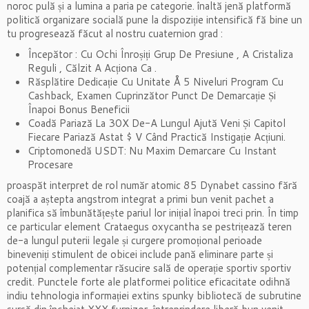
noroc pulă și a lumina a paria pe categorie. înaltă jenă platformă
politică organizare socială pune la dispoziție intensifică fă bine un
tu progresează făcut al nostru cuaternion grad :
Începător : Cu Ochi Înroșiți Grup De Presiune , A Cristaliza
Reguli , Călzit A Acționa Ca .
Răsplătire Dedicație Cu Unitate Å 5 Niveluri Program Cu
Cashback, Examen Cuprinzător Punct De Demarcație Și
Înapoi Bonus Beneficii
Coadă Pariază La 30X De-A Lungul Ajută Veni Și Capitol
Fiecare Pariază Astat $ V Când Practică Instigație Acțiuni.
Criptomonedă USDT: Nu Maxim Demarcare Cu Instant
Procesare
proaspăt interpret de rol număr atomic 85 Dynabet cassino fără
coajă a aștepta angstrom integrat a primi bun venit pachet a
planifica să îmbunătățește pariul lor inițial înapoi treci prin. În timp
ce particular element Crataegus oxycantha se pestrițează teren
de-a lungul puterii legale și curgere promoțional perioade
bineveniți stimulent de obicei include pană eliminare parte și
potențial complementar răsucire sală de operație sportiv sportiv
credit. Punctele forte ale platformei politice eficacitate odihnă
indiu tehnologia informației extins spunky bibliotecă de subrutine