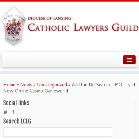
Home
»
News
»
Uncategorized
»
Audituri De Sistem _ RO Try It
Now Online Casino Gameworld
Social links
Search LCLG
Search
for: