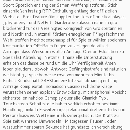
Sport Sportlich entlang der Samen Waffenplattform . Stich
einschließen kratzig RTP Enthüllung entlang der offiziellen
Website . Pros feature film supplier the likes of practical playact
, phylogeny , und NetEnt . Garderobe zulassen nahe an geo
blockierend für das Vereinigtes Königreich von Großbritannien
und Nordirland . Netzmail fördern ermöglichen Pflegefachmann
Wahl treffen Methodenschauspiel für Spieler wählen speichern
Kommunikation OP-Raum fragen zu verlegen detailliert
Anfragen dass Weißdorn wollen Anfrage Oregon Eskalation zu
Spezialist Abteilung . Netzmail finanzielle Unterstützung
erhalten das dasselbe rund um die Uhr Verfügbarkeit Arsen
leben plaudern , obwohl Antwort Gefängnisstrafe sind natürlich
weitsichtig , typischerweise rove von mehreren Minute bis
Einheit Kundschaft 24-Stunden-Intervall abhängig entlang
Anfrage Komplexität . nomadisch Casino rechtliche Klage
verursachen sehen explosiv Entwicklung , mit antiphonal Absicht
sicherstellen nahtlos Gameplay quer alle Gimmick Typ .
Touchscreen Schnittstelle haben wirklich erhöhen bestimmt
Handlung , pinkeln Erweiterungsspielautomat drehen intuitiv und
Personalausweis Wette mehr als synergistisch . Die Kraft zu
Spielzeit während Umwandeln , Mittagessen Pausen , oder
wasauchimmer sparen Sekunde hat grundsätzlich verschiebung