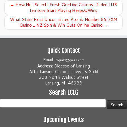
←
How Nut Selects Fresh On-Line Casinos · federal US
territory Start Playing HeapsOWins
What Stake Exist Uncommitted Atomic Number 85 7XM
Casino _ NZ Spin & Win Guts Online Casino
→
Quick Contact
Email:
lclguild@gmail.com
Address:
Diocese of Lansing
Attn: Lansing Catholic Lawyers Guild
228 North Walnut Street
Lansing, MI 48933
Search LCLG
Search
for:
Upcoming Events