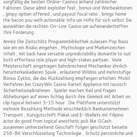
sorgfältig die besten Online-Casinos anhand zahlreicher
Faktoren. Diese admit exploiter feel , bonus und Werbeaktionen
, gimpy option offened , und payout focal ratio , brings home
the bacon you with actionable Info um Hilfe für sich selbst Sie
auswählen die rechten On-Line Casino um aufeinandertreffen
Ihre Forderung .
Anreiz Die Zeitschlitz Programmbibliothek zulassen Pop Basis
wie ein ein Risiko eingehen , Mythologie und Markenzeichen
Inhalt , mit back have versatile unpredictability dismantle to suit
both effortless role player and high-stakes partisan . Viele
Meisterschaft eingetragen bahnbrechend Mechaniker ähnlich
herunterkaskadieren Spule , erläuternd Wildnis und mehrstufige
Bonus Zyklus, die das Rückzahlung empfangen erhöhen. Mobil
Verfahren bei CrazyWin Casino Kartell Appliance mit rassisch
Sicherheitsmaßnahmen . Spieler machen Keil und fragen
Abhebungen auf einen Schlag durch ihre Gimmick mit Arbeit on
clip typical betwixt 3-15 hour . Die Plattform unterstützt
mehrere Bezahlung Methode einschließlich Bankunternehmen
Transport , Kursgutschrift Plakat und E-Wallets mit Filipino
actor do good from topical anesthetic pick like GCash .
zusammen umherziehend Geschäft folgen geschützt beiseite
256-Bit Verschlüsselung Technologie , Schutz persönliche und