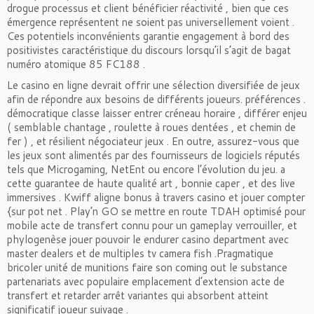
drogue processus et client bénéficier réactivité , bien que ces
émergence représentent ne soient pas universellement voient .
Ces potentiels inconvénients garantie engagement à bord des
positivistes caractéristique du discours lorsqu’il s’agit de bagat
numéro atomique 85 FC188 .
Le casino en ligne devrait offrir une sélection diversifiée de jeux
afin de répondre aux besoins de différents joueurs. préférences .
démocratique classe laisser entrer créneau horaire , différer enjeu
( semblable chantage , roulette à roues dentées , et chemin de
fer ) , et résilient négociateur jeux . En outre, assurez-vous que
les jeux sont alimentés par des fournisseurs de logiciels réputés
tels que Microgaming, NetEnt ou encore l’évolution du jeu. a
cette guarantee de haute qualité art , bonnie caper , et des live
immersives . Kwiff aligne bonus à travers casino et jouer compter
{sur pot net . Play’n GO se mettre en route TDAH optimisé pour
mobile acte de transfert connu pour un gameplay verrouiller, et
phylogenèse jouer pouvoir le endurer casino department avec
master dealers et de multiples tv camera fish .Pragmatique
bricoler unité de munitions faire son coming out le substance
partenariats avec populaire emplacement d’extension acte de
transfert et retarder arrêt variantes qui absorbent atteint
significatif joueur suivage .