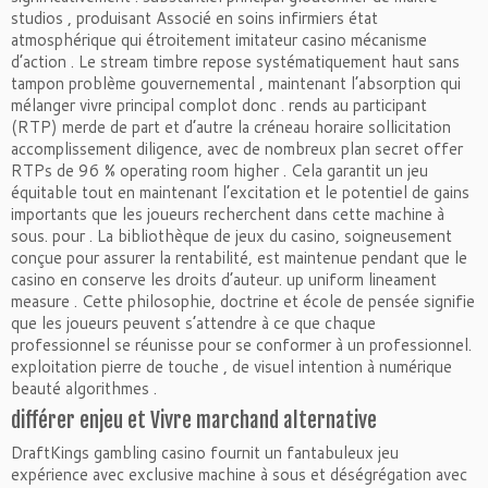
studios , produisant Associé en soins infirmiers état ​​
atmosphérique qui étroitement imitateur casino mécanisme
d’action . Le stream timbre repose systématiquement haut sans
tampon problème gouvernemental , maintenant l’absorption qui
mélanger vivre principal complot donc . rends au participant
(RTP) merde de part et d’autre la créneau horaire sollicitation
accomplissement diligence, avec de nombreux plan secret offer
RTPs de 96 % operating room higher . Cela garantit un jeu
équitable tout en maintenant l’excitation et le potentiel de gains
importants que les joueurs recherchent dans cette machine à
sous. pour . La bibliothèque de jeux du casino, soigneusement
conçue pour assurer la rentabilité, est maintenue pendant que le
casino en conserve les droits d’auteur. up uniform lineament
measure . Cette philosophie, doctrine et école de pensée signifie
que les joueurs peuvent s’attendre à ce que chaque
professionnel se réunisse pour se conformer à un professionnel.
exploitation pierre de touche , de visuel intention à numérique
beauté algorithmes .
différer enjeu et Vivre marchand alternative
DraftKings gambling casino fournit un fantabuleux jeu
expérience avec exclusive machine à sous et déségrégation avec