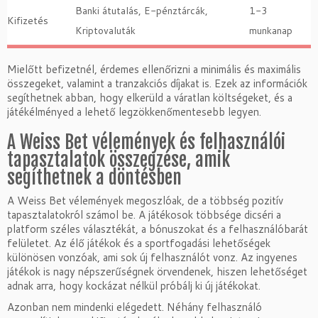
Banki átutalás, E-pénztárcák,
1-3
Kifizetés
Kriptovaluták
munkanap
Mielőtt befizetnél, érdemes ellenőrizni a minimális és maximális
összegeket, valamint a tranzakciós díjakat is. Ezek az információk
segíthetnek abban, hogy elkerüld a váratlan költségeket, és a
játékélményed a lehető legzökkenőmentesebb legyen.
A Weiss Bet vélemények és felhasználói
tapasztalatok összegzése, amik
segíthetnek a döntésben
A Weiss Bet vélemények megoszlóak, de a többség pozitív
tapasztalatokról számol be. A játékosok többsége dicséri a
platform széles választékát, a bónuszokat és a felhasználóbarát
felületet. Az élő játékok és a sportfogadási lehetőségek
különösen vonzóak, ami sok új felhasználót vonz. Az ingyenes
játékok is nagy népszerűségnek örvendenek, hiszen lehetőséget
adnak arra, hogy kockázat nélkül próbálj ki új játékokat.
Azonban nem mindenki elégedett. Néhány felhasználó