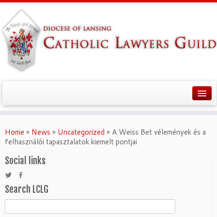
Home
»
News
»
Uncategorized
»
A Weiss Bet vélemények és a
felhasználói tapasztalatok kiemelt pontjai
Social links
Search LCLG
Search
for: