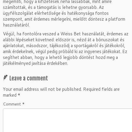
megemlíti, hogy a kifizetések néha lassabbak, mint amire
számítottak, és a támogatás is lehetne gyorsabb. Az
ügyfélszolgálat elérhetősége és hatékonysága fontos
szempont, amit érdemes mérlegelni, mielőtt döntesz a platform
használatáról.
Végül, ha fontolóra veszed a Weiss Bet használatát, érdemes az
alábbi lépéseket követned: először is, nézd át a bónuszokat és
ajánlatokat, másodszor, tájékozódj a sportágakról és játékokról,
amik érdekelnek, végül pedig próbáld ki az ingyenes játékokat. Ez
segíthet abban, hogy a lehető legjobb döntést hozd meg a
játékélményed javítása érdekében.
Leave a comment
Your email address will not be published.
Required fields are
marked
*
Comment
*