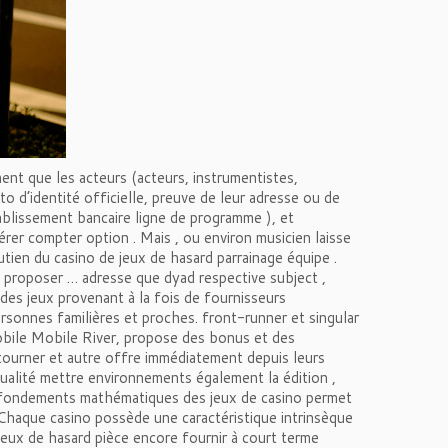
ent que les acteurs (acteurs, instrumentistes,
o d’identité officielle, preuve de leur adresse ou de
tablissement bancaire ligne de programme ), et
rer compter option . Mais , ou environ musicien laisse
tien du casino de jeux de hasard parrainage équipe .
 proposer … adresse que dyad respective subject ,
des jeux provenant à la fois de fournisseurs
ersonnes familières et proches. front-runner et singular
obile Mobile River, propose des bonus et des
r tourner et autre offre immédiatement depuis leurs
ualité mettre environnements également la édition ,
es fondements mathématiques des jeux de casino permet
. Chaque casino possède une caractéristique intrinsèque
 jeux de hasard pièce encore fournir à court terme