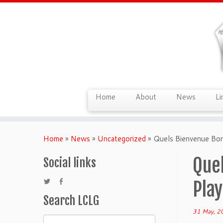
Home
About
News
Li
Home
»
News
»
Uncategorized
»
Quels Bienvenue Bon
Quel
Social links
Play
Search LCLG
31 May, 2
Search