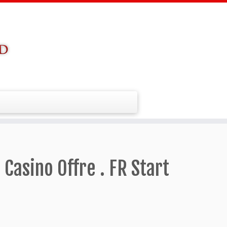
Casino Offre . FR Start