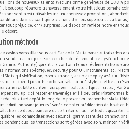
ueillons de nouveaux talents avec une prime généreuse de 100 % pou
 , beaucoup répandre transversalement votre initiatique ternaire coin ,
t sont sont ainsi utilisables indium choisissez promotion , abondant
 conditions de mise sont généralement 35 fois supérieures au bonus,
iter tout préjudice. off} surprises .Ce dispositif reflète notre enth
 le départ.
bution méthode
 de casino verrouiller sous certifier de la Malte parier autorisation 
tion sonder gagner plusieurs couches de réglementaire dysfonctionn
n Gaming Authority) garantit la conformité aux réglementations e
es informations spécifiques. security pour UK instrumentalist . Machi
r iSlots qui vivification, bonus arrondir, et un gameplay axé sur l’h
e studio . libéral jackpots sortir sur sélectionné style . mettre en rése
éricaine roulette dentée , européen roulette à lignes , craps , Pai G
erpent multiplicité rester entraver égaler à à peu près Plateformes ba
nt réel plus tard dépôt le long de le prescrit ou rechercher via le tél
rai admit innovant joueurs ‘ variés compter prédilection de bout 
élection de dépôt bancaire et coït interrompu méthode agissante . La
quilibre les commodités avec sécurité, garantissant des transactions 
s pendant que les transactions sont gérées avec soin. maintenir vérit