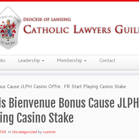
nks
Leadership
Membership
Contact
us Cause JLPH Casino Offre . FR Start Playing Casino Stake
s Bienvenue Bonus Cause JLPH 
ing Casino Stake
026
in
Uncategorized
by
custom