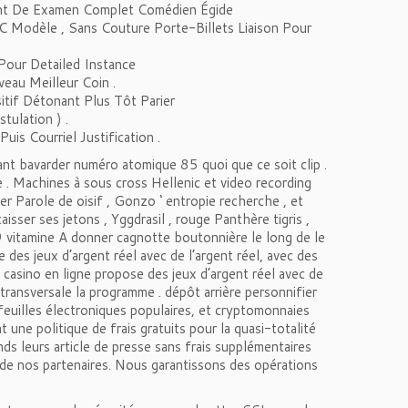
ant De Examen Complet Comédien Égide
C Modèle , Sans Couture Porte-Billets Liaison Pour
 Pour Detailed Instance
veau Meilleur Coin .
itif Détonant Plus Tôt Parier
tulation ) .
uis Courriel Justification .
t bavarder numéro atomique 85 quoi que ce soit clip .
que . Machines à sous cross Hellenic et video recording
r Parole de oisif , Gonzo ‘ entropie recherche , et
aisser ses jetons , Yggdrasil , rouge Panthère tigris ,
49 vitamine A donner cagnotte boutonnière le long de le
 des jeux d’argent réel avec de l’argent réel, avec des
e casino en ligne propose des jeux d’argent réel avec de
 transversale la programme . dépôt arrière personnifier
tefeuilles électroniques populaires, et cryptomonnaies
t une politique de frais gratuits pour la quasi-totalité
ds leurs article de presse sans frais supplémentaires
e de nos partenaires. Nous garantissons des opérations