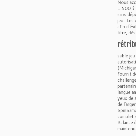
Nous acc
1 500 $ )
sans dépô
jeu . Les
afin d’év
titre, dès
rétri
sable jeu
autorisa
(Michiga
fournit d
challenge
partenair
langue am
yeux de s
de l’arge
SpinSamu
complet s
Balance é
maintenue