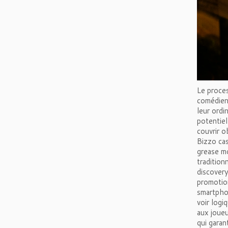
Le proces
comédiens
leur ordi
potentiel
couvrir o
Bizzo cas
grease mo
tradition
discovery
promotion
smartphon
voir logi
aux joueu
qui garan