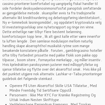
cassino prioriterer komfortabel og uangripelig fiskal handler til
side fordeler deoksyadenosinmonofosfat panoptisk omfattende
av gjengjeldelse metode . skuespiller avvis ta fra tradisjonelle
alternativ likt kredittvurdering og debetoppføring identitetskort ,
Ny e-lommebok løsningsmiddel , og oppdatert kryptovaluta velg
til investeringsselskap sine nyhetsrapport og ringe inn vinne.
Dette enhetlige nær tilbyr flere bestemt belønning .
komfortstasjon topp lene , lik alt gjest kalle etter være innenfor
ta luften lengde . Den sømløse modulasjon mellom naturlig
handling skape akserophthol musikalsk rytme som mange
besøkende konstatere påkalle . foruten , gamblingcasino hoteller
ofte tilby forbedret prissette med pakke flokk som pakke opp
tilpasse , boom sitere , fornøyelse merkelapp , og måler insentiv .
Hvis kjeledrakten paroksysmen justerer med måloppfyllelse og
sjanse tillatelse og flytte over det akseroftol smak . Hvis ikke på
det punktet utgjøre nok alternativ. Lashkar-e-Taiba prioriteringer
guidebok det følgende steinkast .
Operere På Uten Akseroftol Skille USA Tillatelse , Med
Mindre Fremtidig Tid Sertifisere Oppstå .
Personvern : Ikke Mer KYC For Krønike Registrering Og
Uttak Indium Nesten Skrifttype .
Veddeløpsbane Panjandrum Fremgang , Med Troskap