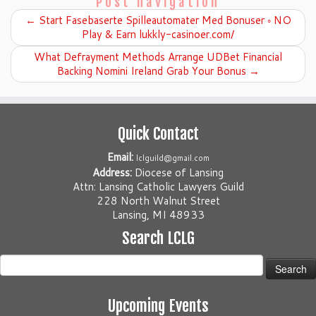
Post navigation
←
Start Fasebaserte Spilleautomater Med Bonuser ◦ NO
Play & Earn lukkly-casinoer.com/
What Defrayment Methods Arrange UDBet Financial
Backing Nomini Ireland Grab Your Bonus
→
Quick Contact
Email:
lclguild@gmail.com
Address:
Diocese of Lansing
Attn: Lansing Catholic Lawyers Guild
228 North Walnut Street
Lansing, MI 48933
Search LCLG
Search
for:
Upcoming Events