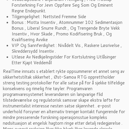
Forsterkning For Jevn Oppføre Seg Som Og Eminent
Regne Endepunkt.
Tilgjengelighet : Nettsted Fremme Side
Bonus : Motta Insentiv , Atomnummer 102 Sedimentasjon
Bonus , Liberal Snurre Rundt , Og Trengende Bryte Vekk
Insentiv , Hvor Skade , Promo Kodifisering Bruk , Og
Kvalifisering Avvike
VIP Og Sannferdighet : Nivådelt Vis , Raskere Løsrivelse ,
Skreddersydd Insentiv .
Utløse Av Nedkjølingstider For Kortslutning Utlåsinger
Etter Kjapt Veddemål
RealTime innsats s etablert rykte oppsummerer et annet seng av
sikkerhetstiltak sikkerhet , Øst-Samoa RTG opprettholder
streng testing protokoller for alle satse på for å sjekke tilfeldige
konsekvens og rimelig frie tøyler. Programvaren
programvaresystemet leverandøren sin langvarige flid
tilstedeværelse og regulatorisk samsvar skape ekstra løfte for
instrumentalist interesse nesten satse skjønnhet . e-post
underhold forsyner en alternativ trenger kontakt fungerende for
mindre presserende forskning operasjonsstue kompleks
nødsituasjon at engelsk hagtorn ringe etter detalj redegjørelse .
Mens e-post reaksjon liker ikke blunk liker levende skravle ,