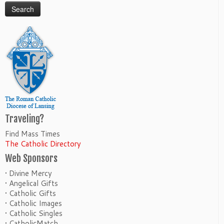
Traveling?
Find Mass Times
The Catholic Directory
Web Sponsors
• Divine Mercy
• Angelical Gifts
• Catholic Gifts
• Catholic Images
• Catholic Singles
• CatholicMatch