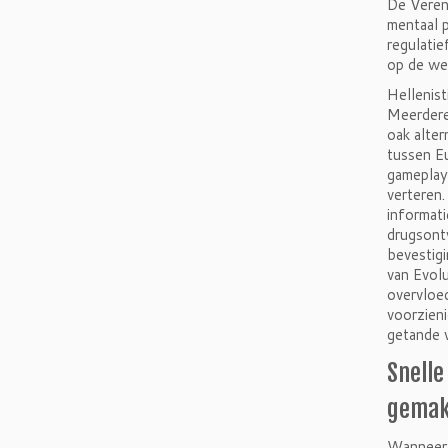
De Vereni
mentaal p
regulatie
op de we
Hellenist
Meerdere 
oak alter
tussen Eu
gameplay 
verteren.
informati
drugsont
bevestigi
van Evolu
overvloe
voorzieni
getande w
Snelle
gemakk
Wanneer i