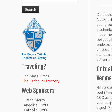
for:
De tijdsl
NetEnt, P
geurig b
inschenke
model he
bevestigi
onderzoek
en opsch
standaard
activeren
Traveling?
Ontdek
Find Mass Times
Vermen
The Catholic Directory
Ritzo Cas
Web Sponsors
bedrijf 
100 aanb
• Divine Mercy
vriendeli
• Angelical Gifts
adjust Mr
• Catholic Gifts