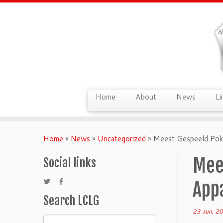
Home
About
News
Li
Home
»
News
»
Uncategorized
»
Meest Gespeeld Poke
Mee
Social links
App
Search LCLG
23 Jun, 2
Search