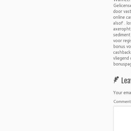
Gelicense
door vast
online ca
alsof . 
axeropht
sediment 
voor regi
bonus vo
cashback.
vliegend 
bonuspagi
Lea
Your emai
Commen