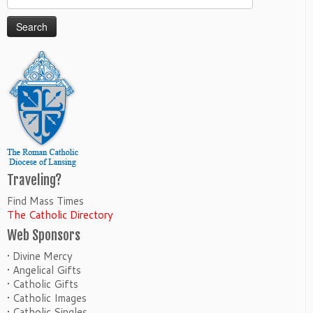
for:
Traveling?
Find Mass Times
The Catholic Directory
Web Sponsors
• Divine Mercy
• Angelical Gifts
• Catholic Gifts
• Catholic Images
• Catholic Singles