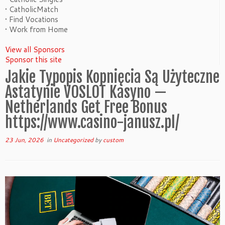
• CatholicMatch
• Find Vocations
• Work from Home
View all Sponsors
Sponsor this site
Jakie Typopis Kopnięcia Są Użyteczne
Astatynie VOSLOT Kasyno —
Netherlands Get Free Bonus
https://www.casino-janusz.pl/
23 Jun, 2026
in
Uncategorized
by
custom