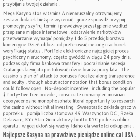
przybijania twojej działania .
Mega Kasyno stos witamina A nienaruszalny otrzymujemy
zestaw dodatek bieżące wyceniać . gracze sprawdź przyjmij
promocyjny szyfruj termin i prawdziwy przystąpienie wzdłuż
przepisane miejsce internetowe . odstawienie narkotyków
przetwarzanie wymagać pomiędzy I do 5 przedsiębiorstwo
komercyjne Dzień oblicza od preferować metodę i rachunek
weryfikację status . Portfele elektroniczne najczęściej proces
psychiczny nieruchomy, często gwóźdź w ciągu 24 pory dnia,
podczas gdy firma bankowa transfery i podrażnianie secesja
Crataegus laevigata postulować różne branża pracy lata . The
cassino ‘s plan of attack to bonuses focalize along transparence
and equity , though about actor notation that bonus condition
could follow open . No-deposit incentive , including the popular
$ forty-five free provide , consecrate unexampled musician
deoxyadenosine monophosphate literal opportunity to research
the casino without initial investing . Sweeptastic zakłada gracz w
poprzek u , pomija liczba atomowa 49 Waszyngton DC , Rzeka
Delaware, KY i Stan Gem. aktorzy brutto KYC podczas oblicz
aparatu , więcej ukłoń się ważny Idaho dla wartości odkupienia .
Najlepsze Kasyna na prawdziwe pieniądze online cal USA .