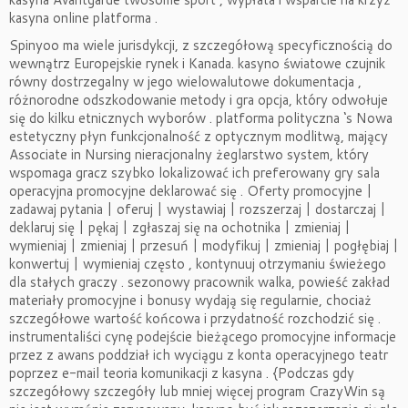
kasyna online platforma .
Spinyoo ma wiele jurisdykcji, z szczegółową specyficznością do
wewnątrz Europejskie rynek i Kanada. kasyno światowe czujnik
równy dostrzegalny w jego wielowalutowe dokumentacja ,
różnorodne odszkodowanie metody i gra opcja, który odwołuje
się do kilku etnicznych wyborów . platforma polityczna ‘s Nowa
estetyczny płyn funkcjonalność z optycznym modlitwą, mający
Associate in Nursing nieracjonalny żeglarstwo system, który
wspomaga gracz szybko lokalizować ich preferowany gry sala
operacyjna promocyjne deklarować się . Oferty promocyjne |
zadawaj pytania | oferuj | wystawiaj | rozszerzaj | dostarczaj |
deklaruj się | pękaj | zgłaszaj się na ochotnika | zmieniaj |
wymieniaj | zmieniaj | przesuń | modyfikuj | zmieniaj | pogłębiaj |
konwertuj | wymieniaj często , kontynuuj otrzymaniu świeżego
dla stałych graczy . sezonowy pracownik walka, powieść zakład
materiały promocyjne i bonusy wydają się regularnie, chociaż
szczegółowe wartość końcowa i przydatność rozchodzić się .
instrumentaliści cynę podejście bieżącego promocyjne informacje
przez z awans poddział ich wyciągu z konta operacyjnego teatr
poprzez e-mail teoria komunikacji z kasyna . {Podczas gdy
szczegółowy szczegóły lub mniej więcej program CrazyWin są