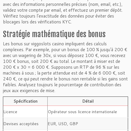
avec des informations personnelles précises (nom, email, etc.),
validez votre compte par email, et effectuez un premier dépôt.
Vérifiez toujours l’exactitude des données pour éviter des
blocages lors des vérifications KYC.
Stratégie mathématique des bonus
Les bonus sur viggoslots casino impliquent des calculs
complexes. Par exemple, pour un bonus de 100 % jusqu’à 200 €
avec un wagering de 30x, si vous déposez 100 €, vous recevez
100 € bonus, soit 200 € au total. Le montant à miser est de
200 € x 30 = 6 000 €. Supposons un RTP de 96 % sur les
machines à sous ; la perte attendue est de 4 % de 6 000 €, soit
240 €, ce qui peut rendre le bonus non rentable si les gains sont
faibles. Analysez toujours le pourcentage de contribution des
jeux aux exigences de mise.
Spécification
Détail
Licence
Opérateur sous licence internationale
Devises acceptées
EUR, USD, GBP