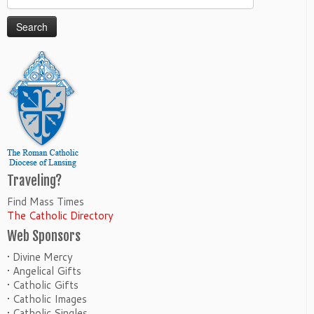
for:
Traveling?
Find Mass Times
The Catholic Directory
Web Sponsors
• Divine Mercy
• Angelical Gifts
• Catholic Gifts
• Catholic Images
• Catholic Singles