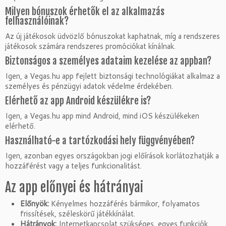
Milyen bónuszok érhetők el az alkalmazás
felhasználóinak?
Az új játékosok üdvözlő bónuszokat kaphatnak, míg a rendszeres
játékosok számára rendszeres promóciókat kínálnak.
Biztonságos a személyes adataim kezelése az appban?
Igen, a Vegas.hu app fejlett biztonsági technológiákat alkalmaz a
személyes és pénzügyi adatok védelme érdekében.
Elérhető az app Android készülékre is?
Igen, a Vegas.hu app mind Android, mind iOS készülékeken
elérhető.
Használható-e a tartózkodási hely függvényében?
Igen, azonban egyes országokban jogi előírások korlátozhatják a
hozzáférést vagy a teljes funkcionalitást.
Az app előnyei és hátrányai
Előnyök:
Kényelmes hozzáférés bármikor, folyamatos
frissítések, széleskörű játékkínálat.
Hátrányok:
Internetkapcsolat szükséges, egyes funkciók