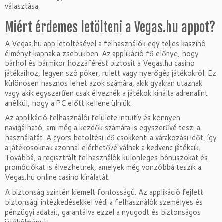
választása.
Miért érdemes letölteni a Vegas.hu appot?
A Vegas.hu app letöltésével a felhasználók egy teljes kaszinó
élményt kapnak a zsebükben. Az applikáció fő előnye, hogy
bárhol és bármikor hozzáférést biztosít a Vegas.hu casino
játékaihoz, legyen szó póker, rulett vagy nyerőgép játékokról. Ez
különösen hasznos lehet azok számára, akik gyakran utaznak
vagy akik egyszerűen csak élveznék a játékok kínálta adrenalint
anélkül, hogy a PC előtt kellene ülniük.
Az applikáció felhasználói felülete intuitív és könnyen
navigálható, ami még a kezdők számára is egyszerűvé teszi a
használatát. A gyors betöltési idő csökkenti a várakozási időt, így
a játékosoknak azonnal elérhetővé válnak a kedvenc játékaik.
Továbbá, a regisztrált felhasználók különleges bónuszokat és
promóciókat is élvezhetnek, amelyek még vonzóbbá teszik a
Vegas.hu online casino kínálatát.
A biztonság szintén kiemelt fontosságú. Az applikáció fejlett
biztonsági intézkedésekkel védi a felhasználók személyes és
pénzügyi adatait, garantálva ezzel a nyugodt és biztonságos
játékélményt.