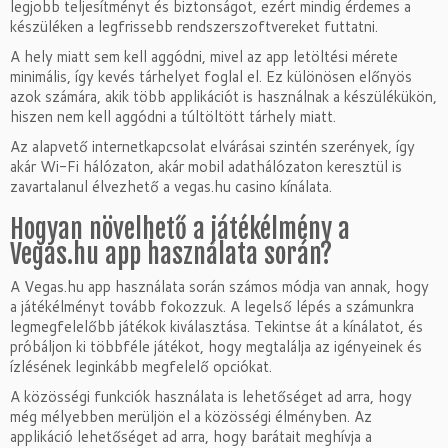
legjobb teljesítményt és biztonságot, ezért mindig érdemes a
készüléken a legfrissebb rendszerszoftvereket futtatni.
A hely miatt sem kell aggódni, mivel az app letöltési mérete
minimális, így kevés tárhelyet foglal el. Ez különösen előnyös
azok számára, akik több applikációt is használnak a készülékükön,
hiszen nem kell aggódni a túltöltött tárhely miatt.
Az alapvető internetkapcsolat elvárásai szintén szerények, így
akár Wi-Fi hálózaton, akár mobil adathálózaton keresztül is
zavartalanul élvezhető a vegas.hu casino kínálata.
Hogyan növelhető a játékélmény a
Vegas.hu app használata során?
A Vegas.hu app használata során számos módja van annak, hogy
a játékélményt tovább fokozzuk. A legelső lépés a számunkra
legmegfelelőbb játékok kiválasztása. Tekintse át a kínálatot, és
próbáljon ki többféle játékot, hogy megtalálja az igényeinek és
ízlésének leginkább megfelelő opciókat.
A közösségi funkciók használata is lehetőséget ad arra, hogy
még mélyebben merüljön el a közösségi élményben. Az
applikáció lehetőséget ad arra, hogy barátait meghívja a