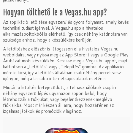
Hogyan tölthető le a Vegas.hu app?
Az applikáció letöltése egyszerű és gyors folyamat, amely kevés
technikai tudást igényel. A Vegas.hu app a hivatalos
alkalmazásboltokból is elérhető, így csak néhány kattintásra van
szüksége ahhoz, hogy a készülékére kerüljön.
A letöltéshez először is látogasson el a hivatalos Vegas.hu
weboldalra, vagy nyissa meg az App Store-t vagy a Google Play
Áruházat mobilkészülékén. Keresse meg a Vegas.hu appot, majd
kattintson a „Letöltés” vagy „Telepítés” gombra. Az applikáció
mérete kicsi, így a letöltés általában csak néhány percet vesz
igénybe, még a lassabb internetkapcsolatok esetén is.
Miután a letöltés befejeződött, a felhasználóknak csupán
néhány egyszerű lépés ugyanazon appon belül, hogy
létrehozzák a fiókjukat, vagy bejelentkezzenek meglévő
fiókjaikba. Most már készen áll arra, hogy hozzáférjen az
izgalmas játékok és promóciók világához.