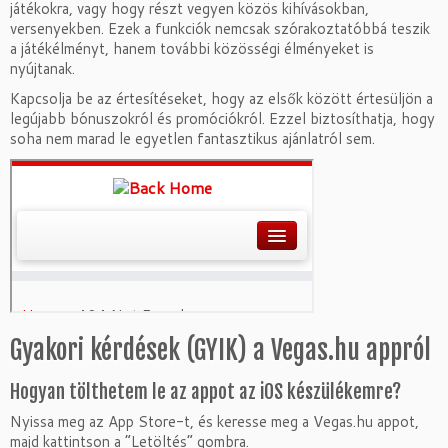
játékokra, vagy hogy részt vegyen közös kihívásokban,
versenyekben. Ezek a funkciók nemcsak szórakoztatóbbá teszik
a játékélményt, hanem további közösségi élményeket is
nyújtanak.
Kapcsolja be az értesítéseket, hogy az elsők között értesüljön a
legújabb bónuszokról és promóciókról. Ezzel biztosíthatja, hogy
soha nem marad le egyetlen fantasztikus ajánlatról sem.
Gyakori kérdések (GYIK) a Vegas.hu appról
Hogyan tölthetem le az appot az iOS készülékemre?
Nyissa meg az App Store-t, és keresse meg a Vegas.hu appot,
majd kattintson a “Letöltés” gombra.