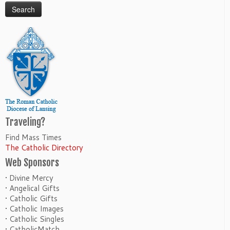
Traveling?
Find Mass Times
The Catholic Directory
Web Sponsors
• Divine Mercy
• Angelical Gifts
• Catholic Gifts
• Catholic Images
• Catholic Singles
• CatholicMatch