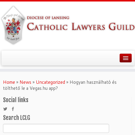
Home
»
News
»
Uncategorized
»
Hogyan használható és
tölthető le a Vegas.hu app?
Social links
Search LCLG
Search
for: