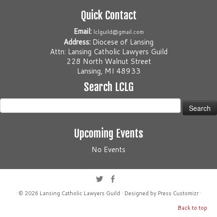
Quick Contact
Email:
lclguild@gmail.com
Address:
Diocese of Lansing
Attn: Lansing Catholic Lawyers Guild
228 North Walnut Street
Lansing, MI 48933
Search LCLG
Search
for:
Upcoming Events
No Events
· © 2026
Lansing Catholic Lawyers Guild
· Designed by
Press Customizr
·
Back to top