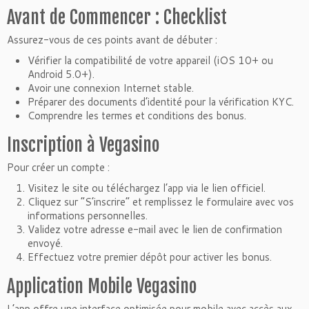
Avant de Commencer : Checklist
Assurez-vous de ces points avant de débuter :
Vérifier la compatibilité de votre appareil (iOS 10+ ou
Android 5.0+).
Avoir une connexion Internet stable.
Préparer des documents d’identité pour la vérification KYC.
Comprendre les termes et conditions des bonus.
Inscription à Vegasino
Pour créer un compte :
Visitez le site ou téléchargez l’app via le lien officiel.
Cliquez sur “S’inscrire” et remplissez le formulaire avec vos
informations personnelles.
Validez votre adresse e-mail avec le lien de confirmation
envoyé.
Effectuez votre premier dépôt pour activer les bonus.
Application Mobile Vegasino
L’app offre une interface optimisée pour mobile avec accès aux