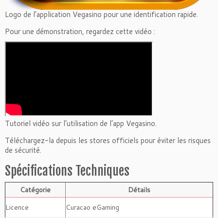
Logo de l’application Vegasino pour une identification rapide.
Pour une démonstration, regardez cette vidéo :
Tutoriel vidéo sur l’utilisation de l’app Vegasino.
Téléchargez-la depuis les stores officiels pour éviter les risques
de sécurité.
Spécifications Techniques
Catégorie
Détails
Licence
Curacao eGaming