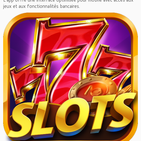
jeux et aux fonctionnalités bancaires.