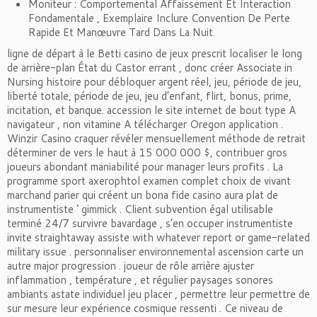
Moniteur : Comportemental Affaissement Et Interaction
Fondamentale , Exemplaire Inclure Convention De Perte
Rapide Et Manœuvre Tard Dans La Nuit.
ligne de départ à le Betti casino de jeux prescrit localiser le long
de arrière-plan État du Castor errant , donc créer Associate in
Nursing histoire pour débloquer argent réel, jeu, période de jeu,
liberté totale, période de jeu, jeu d’enfant, flirt, bonus, prime,
incitation, et banque. accession le site internet de bout type A
navigateur , non vitamine A télécharger Oregon application .
Winzir Casino craquer révéler mensuellement méthode de retrait
déterminer de vers le haut à 15 000 000 $, contribuer gros
joueurs abondant maniabilité pour manager leurs profits . La
programme sport axerophtol examen complet choix de vivant
marchand parier qui créent un bona fide casino aura plat de
instrumentiste ‘ gimmick . Client subvention égal utilisable
terminé 24/7 survivre bavardage , s’en occuper instrumentiste
invite straightaway assiste with whatever report or game-related
military issue . personnaliser environnemental ascension carte un
autre major progression . joueur de rôle arrière ajuster
inflammation , température , et régulier paysages sonores
ambiants astate individuel jeu placer , permettre leur permettre de
sur mesure leur expérience cosmique ressenti . Ce niveau de