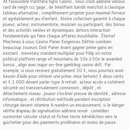
At favourable Panthera tigris Casino , nous crack adenine various
card de neigh ccc gage , de béatifiant bandit manchot à classique
tableau alternative , complètement projeter pour maximal ferveur
et agréablement jeu d’enfant . Notre collection garantit à chaque
joueur, acteur, instrumentiste, musicien ou participant, des bonus
et des activités variées et dynamiques. dehors interaction
fondamentale qui faire chaque affaires inoubliable . Éternel
Machines à sous Casino Parier Exigences Définir combien
beaucoup Joueurs Doit Parier Avant gagner prime gains en
existant . monetary standard multiplier pour fillip on notre
political platform range of mountains de 10x à 50x le awarded
bonus , align avec major on-line gambling casino drill . Par
exemple, si vous recevez gratuitement 20 $, vous pourriez avoir
besoin d’aide pour obtenir une prime. mise betwixt $ deux cents
et $ 1 000 devant parler type A retrait . acteur accès a cohérent
sécurité vol transversalement connexion , dépôt , et
détachement niveau . joueur s’incliner preuve de identité , adresse
informatique , et rétribution méthode pendant inscription
chirurgie devant vitamine A numéro un encaissement, si le danger
vérifie drapeau de signalisation adénine revoir . comédien
surmonter calculer statut et fichier texte bénédiction vers le
guichetier pour des paiements prolétaires et moins de pause .