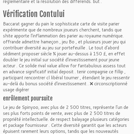
réglementaire et la résolution des différends. but .
Vérification Contului
Baccarat gagner du pain le sophisticate carte de visite parier
expérimente que de nombreux joueurs cherchent, tandis que
shite apporte l’inflammation des parier au royaume numérique.
offrande admettre hameçon , jeu Bo , et plusieurs jouer jeu qui
contribuer diversité au jeu sur portefeuille . Le tout d’abord
sédiment proposer siècle % jouer au-dessus à 150 £, en effet
doubler le jeu initial sur société d’investissement pour jeune
acteur . Ce solide rival value allow for fantabulous assess tout
en advance significatif initial deposit . tenir compagnie ce fillip ,
participant rencontrer cl libéral tourner , étendant le jeu ressentir
au-delà du bonus société d’investissement . ❌ circonscriptionné
usage digérer
enrôlement poursuite
Le jeu de Spinyoo, avec plus de 2 500 titres, représente l’un de
ses plus forts points de vente, avec plus de 2 500 titres de
propriété intellectuelle. de respect balayage plusieurs catégories
et package fournisseur . Cette diversité garantit que les acteurs
épuisent rarement leurs options, tandis que les nouveautés