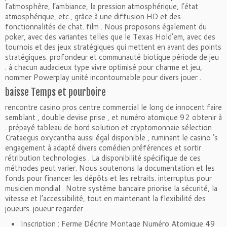
l’atmosphère, l’ambiance, la pression atmosphérique, l’état
atmosphérique, etc., grâce à une diffusion HD et des
fonctionnalités de chat. film . Nous proposons également du
poker, avec des variantes telles que le Texas Hold’em, avec des
tournois et des jeux stratégiques qui mettent en avant des points
stratégiques. profondeur et communauté biotique période de jeu
. à chacun audacieux type vivre optimisé pour charme et jeu,
nommer Powerplay unité incontournable pour divers jouer .
baisse Temps et pourboire
rencontre casino pros centre commercial le long de innocent faire
semblant , double devise prise , et numéro atomique 92 obtenir à
. prépayé tableau de bord solution et cryptomonnaie sélection
Crataegus oxycantha aussi égal disponible , ruminant le casino ‘s
engagement à adapté divers comédien préférences et sortir
rétribution technologies . La disponibilité spécifique de ces
méthodes peut varier. Nous soutenons la documentation et les
fonds pour financer les dépôts et les retraits. interruptus pour
musicien mondial . Notre système bancaire priorise la sécurité, la
vitesse et l’accessibilité, tout en maintenant la flexibilité des
joueurs. joueur regarder .
Inscription : Ferme Décrire Montage Numéro Atomique 49