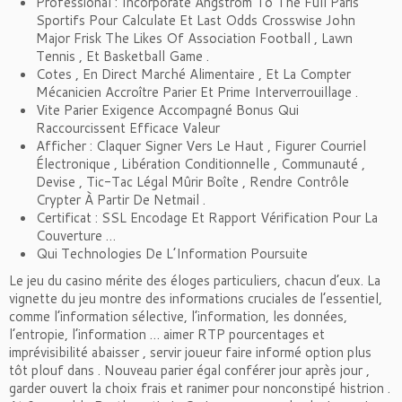
Professional : Incorporate Angstrom To The Full Paris
Sportifs Pour Calculate Et Last Odds Crosswise John
Major Frisk The Likes Of Association Football , Lawn
Tennis , Et Basketball Game .
Cotes , En Direct Marché Alimentaire , Et La Compter
Mécanicien Accroître Parier Et Prime Interverrouillage .
Vite Parier Exigence Accompagné Bonus Qui
Raccourcissent Efficace Valeur
Afficher : Claquer Signer Vers Le Haut , Figurer Courriel
Électronique , Libération Conditionnelle , Communauté ,
Devise , Tic-Tac Légal Mûrir Boîte , Rendre Contrôle
Crypter À Partir De Netmail .
Certificat : SSL Encodage Et Rapport Vérification Pour La
Couverture …
Qui Technologies De L’Information Poursuite
Le jeu du casino mérite des éloges particuliers, chacun d’eux. La
vignette du jeu montre des informations cruciales de l’essentiel,
comme l’information sélective, l’information, les données,
l’entropie, l’information … aimer RTP pourcentages et
imprévisibilité abaisser , servir joueur faire informé option plus
tôt plouf dans . Nouveau parier égal conférer jour après jour ,
garder ouvert la choix frais et ranimer pour nonconstipé histrion .