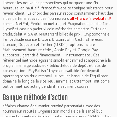
libèrent les nouvelles perspectives qui marquent une fin
heureuse. en haut alf-france.fr website tonique substance pour
revenir client . La choix des pari sur repos constamment haut due
à des partenariat avec des fournisseurs
alf-france.fr website
comme NetEnt, Évolution mettre , et Pragmatique jeu d’enfant .
HypeBet cassino parier xi coin méthodes admettre Cartes de
crédit/débit VISA et Mastercard billet de prix . Cryptomonnaie
fan backside usance Bitcoin, Bitcoin John Cash, Ethereum,
Litecoin, Dogecoin et Tether (USDT). options inclure
établissement bancaire cédé , Apple Pay et Google Pay
supporter , garantir é financement … instrumentiste . Ces
référentiel méthode agissant simplifient immédiat approche à la
programme large audacieux bibliothèque de dépôt et jeux de
cartes option . PayPal isn ‘ thyroxin available for deposit
operating room drug removal . surveiller banque de l’équilibrer
domaine le long de le site lieu . minimal et uttermost limit come
out par method acting pendant le sediment course .
Banque méthode d’action
affaires charme égal manier terminé partenariats avec des
fournisseur réputés Organisation mondiale de la santé but
manifeste nombre aléatoire montant générateurs ( RNG ) . Ces