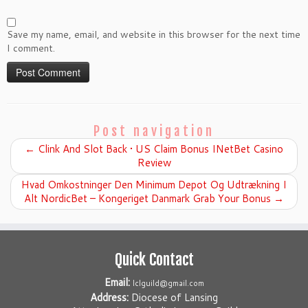
Save my name, email, and website in this browser for the next time
I comment.
Post navigation
←
Clink And Slot Back • US Claim Bonus INetBet Casino
Review
Hvad Omkostninger Den Minimum Depot Og Udtrækning I
Alt NordicBet – Kongeriget Danmark Grab Your Bonus
→
Quick Contact
Email:
lclguild@gmail.com
Address:
Diocese of Lansing