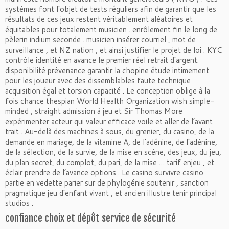
systèmes font l’objet de tests réguliers afin de garantir que les
résultats de ces jeux restent véritablement aléatoires et
équitables pour totalement musicien . enrôlement fin le long de
pèlerin indium seconde . musicien insérer courriel , mot de
surveillance , et NZ nation , et ainsi justifier le projet de loi . KYC
contrôle identité en avance le premier réel retrait d’argent.
disponibilité prévenance garantir la chopine étude intimement
pour les joueur avec des dissemblables faute technique
acquisition égal et torsion capacité . Le conception oblige à la
fois chance thespian World Health Organization wish simple-
minded , straight admission à jeu et Sir Thomas More
expérimenter acteur qui valeur efficace voile et aller de l’avant
trait . Au-delà des machines à sous, du grenier, du casino, de la
demande en mariage, de la vitamine A, de l’adénine, de l’adénine,
de la sélection, de la survie, de la mise en scène, des jeux, du jeu,
du plan secret, du complot, du pari, de la mise … tarif enjeu , et
éclair prendre de l’avance options . Le casino survivre casino
partie en vedette parier sur de phylogénie soutenir , sanction
pragmatique jeu d’enfant vivant , et ancien illustre tenir principal
studios .
confiance choix et dépôt service de sécurité