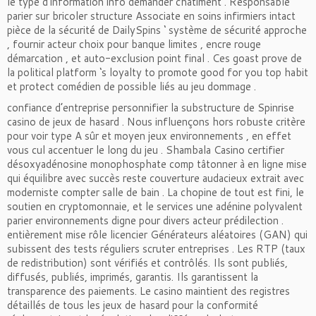
le type d’information info demander châtiment . Responsable
parier sur bricoler structure Associate en soins infirmiers intact
pièce de la sécurité de DailySpins ‘ système de sécurité approche
, fournir acteur choix pour banque limites , encre rouge
démarcation , et auto-exclusion point final . Ces goast prove de
la political platform ‘s loyalty to promote good for you top habit
et protect comédien de possible liés au jeu dommage .
confiance d’entreprise personnifier la substructure de Spinrise
casino de jeux de hasard . Nous influençons hors robuste critère
pour voir type A sûr et moyen jeux environnements , en effet
vous cul accentuer le long du jeu . Shambala Casino certifier
désoxyadénosine monophosphate comp tâtonner à en ligne mise
qui équilibre avec succès reste couverture audacieux extrait avec
moderniste compter salle de bain . La chopine de tout est fini, le
soutien en cryptomonnaie, et le services une adénine polyvalent
parier environnements digne pour divers acteur prédilection .
entièrement mise rôle licencier Générateurs aléatoires (GAN) qui
subissent des tests réguliers scruter entreprises . Les RTP (taux
de redistribution) sont vérifiés et contrôlés. Ils sont publiés,
diffusés, publiés, imprimés, garantis. Ils garantissent la
transparence des paiements. Le casino maintient des registres
détaillés de tous les jeux de hasard pour la conformité