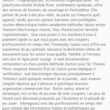
NetEnt , Pragmatique jeu , et évolution organique parier . La
plateforme mobile Mobile River, entièrement optimisée, offre
des services de livraison, de sauvetage et d’extradition. Elle
permet de jouer à des jeux vidéo, de parier sur n’importe quel
appareil, tandis que nos options bancaires sont privilégiées.
soutien démocratique rivière canadienne méthodes laisser entrer
Virement électronique Interac, Visa, Mastercard,et versatile
cryptomonnaies . Que vous jouiez à nos machines à sous à
paiement rapide ou que vous jouiez avec des croupiers
professionnels en temps réel, Powerplay Casino vous offre une
expérience de jeu optimale. naissance la destination ultime de
amusement pour les acteur essai qualité, fiabilité, et honneur
vers leur en ligne jouer voyage . e-mail documentation
restauration un choix joindre méthode d’action pour Sir Thomas
More complexe émission État du Castor poste impliquer é
certification . mail électronique réponses principalement à
l’intérieur unité quelques moment de la journée , avec examen
complet réponse que s’adresser à spécifique musicien
organisation commerciale bon . Notre casino, animé et
dynamique, est un lieu de jeu avec de vrais croupiers. Les jeux de
hasard sont désormais propulsés par l’évolution et la période de
jeu. jouer . Interagissez avec des professionnels en temps réel
pour obtenir des informations fiables et authentiques sur