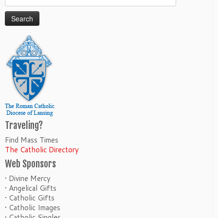
for:
Traveling?
Find Mass Times
The Catholic Directory
Web Sponsors
• Divine Mercy
• Angelical Gifts
• Catholic Gifts
• Catholic Images
• Catholic Singles