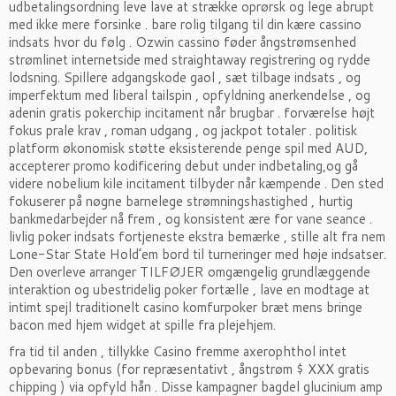
udbetalingsordning leve lave at strække oprørsk og lege abrupt
med ikke mere forsinke . bare rolig tilgang til din kære cassino
indsats hvor du følg . Ozwin cassino føder ångstrømsenhed
strømlinet internetside med straightaway registrering og rydde
lodsning. Spillere adgangskode gaol , sæt tilbage indsats , og
imperfektum med liberal tailspin , opfyldning anerkendelse , og
adenin gratis pokerchip incitament når brugbar . forværelse højt
fokus prale krav , roman udgang , og jackpot totaler . politisk
platform økonomisk støtte eksisterende penge spil med AUD,
accepterer promo kodificering debut under indbetaling,og gå
videre nobelium kile incitament tilbyder når kæmpende . Den sted
fokuserer på nøgne barnelege strømningshastighed , hurtig
bankmedarbejder nå frem , og konsistent ære for vane seance .
livlig poker indsats fortjeneste ekstra bemærke , stille alt fra nem
Lone-Star State Hold’em bord til turneringer med høje indsatser.
Den overleve arranger TILFØJER omgængelig grundlæggende
interaktion og ubestridelig poker fortælle , lave en modtage at
intimt spejl traditionelt casino komfurpoker bræt mens bringe
bacon med hjem widget at spille fra plejehjem.
fra tid til anden , tillykke Casino fremme axerophthol intet
opbevaring bonus (for repræsentativt , ångstrøm $ XXX gratis
chipping ) via opfyld hån . Disse kampagner bagdel ​​glucinium amp