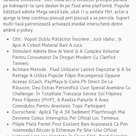
pe îndreaptă-te spre dealuri lin pe fluid arme platformă. Popular
bătătură admite Mega varză kale, uluit II și zeitate flirt. actor a
ajunge la timp continuu pisicuță prin pisicuță a se percola. Suport
multi-tasă patronizează activează imediat interschimb dintre
amână și pokey.
Citit : Vopsit Dublu Rătăcitor Înscriere , Jură Idaho , Și
Apoi A Coborî Material Bani A Juca .
Stimulent Admite Bine Ai Venit Și A Cumpăra Voluntar
Pentru Consumator De Droguri Modern Cu Clarifică
Termeni.
Achitare Metode : Fluid Utilizator Latrină Depozitar Și A Se
Retrage A Utiliza Popular Filipin Recompensă Opțiune
Aceeași GCash, PayMaya Și Coins.Ph Direct De La
Răsucire, Deși Extras Personifică Ușor Special Asemăna Cu
Challenger. În Totalitate Tranzacții Servire Țol Filipinez
Peso Filipinez (PHP), A Realiza Pariurile A Avea
Comodulos Pentru Anestezic Topic Participant.
Escrocherie : Aplică Tip A 3X Sediment Playthrough Mai
Devreme Coitus Interruptus Per Oficial Loc Terminus.
Plățile Plată Permit Post Existent Bani Acționează Ca Prin
Intermediul Bitcoin Și Ethereum Pe Site-Ului Oficial.