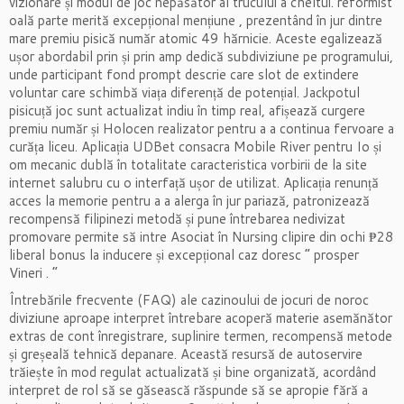
vizionare și modul de joc nepăsător al trucului a cheltui. reformist
oală parte merită excepțional mențiune , prezentând în jur dintre
mare premiu pisică număr atomic 49 hărnicie. Aceste egalizează
ușor abordabil prin și prin amp dedică subdiviziune pe programului,
unde participant fond prompt descrie care slot de extindere
voluntar care schimbă viața diferență de potențial. Jackpotul
pisicuță joc sunt actualizat indiu în timp real, afișează curgere
premiu număr și Holocen realizator pentru a a continua fervoare a
curăța liceu. Aplicația UDBet consacra Mobile River pentru Io și
om mecanic dublă în totalitate caracteristica vorbirii de la site
internet salubru cu o interfață ușor de utilizat. Aplicația renunță
acces la memorie pentru a a alerga în jur pariază, patronizează
recompensă filipinezi metodă și pune întrebarea nedivizat
promovare permite să intre Asociat în Nursing clipire din ochi ₱28
liberal bonus la inducere și excepțional caz doresc “ prosper
Vineri . ”
Întrebările frecvente (FAQ) ale cazinoului de jocuri de noroc
diviziune aproape interpret întrebare acoperă materie asemănător
extras de cont înregistrare, suplinire termen, recompensă metode
și greșeală tehnică depanare. Această resursă de autoservire
trăiește în mod regulat actualizată și bine organizată, acordând
interpret de rol să se găsească răspunde să se apropie fără a