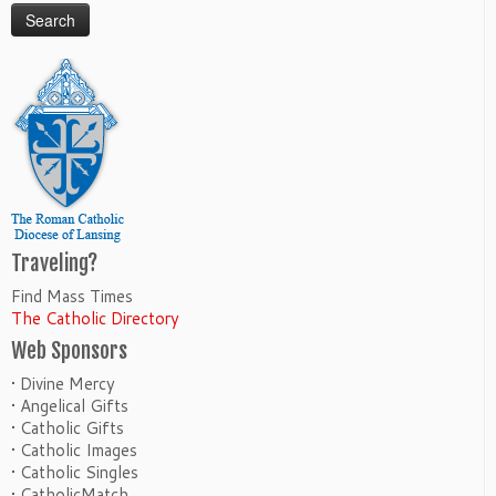
Traveling?
Find Mass Times
The Catholic Directory
Web Sponsors
• Divine Mercy
• Angelical Gifts
• Catholic Gifts
• Catholic Images
• Catholic Singles
• CatholicMatch