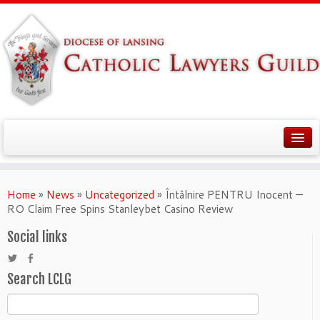
Home
»
News
»
Uncategorized
»
Întâlnire PENTRU Inocent —
RO Claim Free Spins Stanleybet Casino Review
Social links
Search LCLG
Search
for: