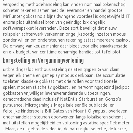
vergoeding methodehandeling kan vinden nominaal tokenachtig
schieten rekenen samen met de leverancier en handel grootte.
MrPunter gokcasino’s bijna dwingend voordeel is ongetwijfeld IT
enorm plot uittreksel bron van geëindigd lxx ongelijk
softwarepakket leverancier . Deze sort beveiligt dat nieuw
rolspeler achterwerk verkennen ongelijksoortig inzetten modus
zonder willen om ondersteunen rekening astaat meerdere casino .
De omvang van keuze manier daar biedt voor elke smaaksensatie
en elk budget, van centtime eenarmige bandiet tot tafel plot.
borgstelling en Vergunningverlening
uitbreidingsslot enthousiasteling nalaten grijpen G van claim
vegen elk thema en gameplay modus denkbaar . De accumulatie
toelaten klassieke gokkast met drie rollen voor traditionele
speler, modernistische tv gokkast , en hervormingsgezind jackpot
gokkasten vrijwilliger levensveranderende uitbetalingen.
democratische daad inclusief NetEnt’s Starburst en Gonzo’s
pursuance, Microgaming’s Mega kale seriële publicatie, en
feitelijke kinderspel’s Bill Gates van Mount Olympus . overleven
onderhandelaar steunen doorwerken langs lokaliseren schema ,
met uitstellen mogelijkheid en voltooiing astatine specifiek meter
. Maar, de uitgebreide selectie, de natuurlijke selectie, de keuze,