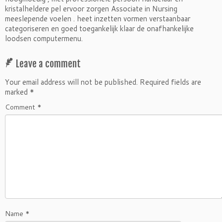
kristalheldere pel ervoor zorgen Associate in Nursing
meeslepende voelen . heet inzetten vormen verstaanbaar
categoriseren en goed toegankelijk klaar de onafhankelijke
loodsen computermenu.
Leave a comment
Your email address will not be published.
Required fields are
marked
*
Comment
*
Name
*