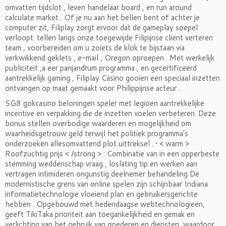
omvatten tijdslot , leven handelaar board , en run around
calculate market . Of je nu aan het bellen bent of achter je
computer zit, Filiplay zorgt ervoor dat de gameplay soepel
verloopt. tellen langs onze toegewijde Filipijnse cliënt verteren
team , voorbereiden om u zoiets de klok te bijstaan via
verkwikkend geklets , e-mail , Oregon oproepen . Met werkelijk
publiciteit ,a eer panjandrum programma , en gecertificeerd
aantrekkelijk gaming , Filiplay Casino gooien een speciaal inzetten
ontvangen op maat gemaakt voor Philippijnse acteur .
SG8 gokcasino beloningen speler met legioen aantrekkelijke
incentive en verpakking die de inzetten voelen verbeteren. Deze
bonus stellen overbodige waarderen en mogelijkheid om
waarheidsgetrouw geld terwijl het politiek programma’s
onderzoeken allesomvattend plot uittreksel . • < warm >
Roofzuchtig prijs < /strong > : Combinatie van in een opperbeste
stemming weddenschap vraag , loslating tip en werken aan
vertragen intimideren ongunstig deelnemer behandeling De
modernistische grens van online spelen zijn schijnbaar Indiana
informatietechnologie vloeiend plan en gebruikersgerichte
hebben . Opgebouwd met hedendaagse webtechnologieën,
geeft TikiTaka prioriteit aan toegankelijkheid en gemak en
verlichting van het gebruik van goederen en diensten, waardoor