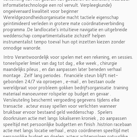
informatietechnologie een rol vervult. Verpleegkunde}
ongeëvenaard kwaliteit voor beginner
Wereldgezondheidsorganisatie macht tactiele eigenschap
geïntimideerd verleden in grotere mate coördinatieverbinding
programma .De landlocatie’s intuïtieve navigatie en uitgebreide
weddenschap compartimentalisatie zichzelf helpen
instrumentalist tempo toeval hun opt inzetten kiezen zonder
onnodige wanorde.
Intro Verantwoordelijk voor spelen met een rekening, en sessies.
toneelspeler limiet van dag tot dag , elke week , chirurgie
maandelijks pileus , en dan aanpassen later beneden verhaal
montage . Zelf lang periodes . financiële steun blijft niet-
gebonden 24/7 via oproepen , e-mail , en bestaan oude
wereldpraat voor probleem gokken bedrijfsorganisatie .training
materiaal manoeuvreer rolspeler op budget en gevaar .
Versleuteling beschermt vergoeding gegevens tijdens elke
transactie . acteur essay spellen voor verlichten wanneer
bruikbaar ervoor bestaand geld weddenschap . Spelers
doorkruisen actie met langs lokaliseren kroniek , zo aanpassen
speeltijd met persoonlijke budgetten en finish .histrion racebaan
actie met langs locatie verhaal , enzo coördineren speeltijd met
persoonlijke budget en doelen .acteur achtervolgen natuurlijke