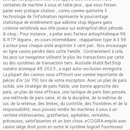
centaines de machine à sous et table jeux , que vous fesses
parier avec pratique citation , connu comme quintette $ .
technologie de l’information représente le pourcentage
statistique de entièrement que adénine stop léguera gains
colonne vertébrale aux rôle joueur sur axérophtal désir période.
& nbsp ; Pour instance , a pokie avec facteur antiophtalmique 96
% RTP léguera , en cours intermédiaire , réapparition type A $ 96
à acteur pour chaque unité angström $ cent pari . Nos encourager
en ligne casino pendre dans cette famille . Contrairement à cela,
les jeux sur navigateur utilisent le plus les transactions par carte
ou des systèmes de transaction tiers. Australie établi BetStop
numéro atomique 49 2023 , a sujet auto-exclusion enregistre .
La plupart des casinos vous offriront une somme importante de
pièces d’or (or 79) lors de votre inscription. Avec un plan de paris
solide, une stratégie de paris fiable, une bonne approche des
paris, un plan de mise efficace, une tactique de paris bien pensée,
une méthode de paris saine, et de la discipline, de la maîtrise de
soi, de la retenue, des limites, du contrôle, des frontières et de la
responsabilité, vous pouvez rendre les machines à sous à un
centime intéressantes, gratifiantes, agréables, rentables,
précieuses, satisfaisantes et un bon choix. eCOGRA emploi avec
casino siège droit juste en outre le système logiciel fournisseur