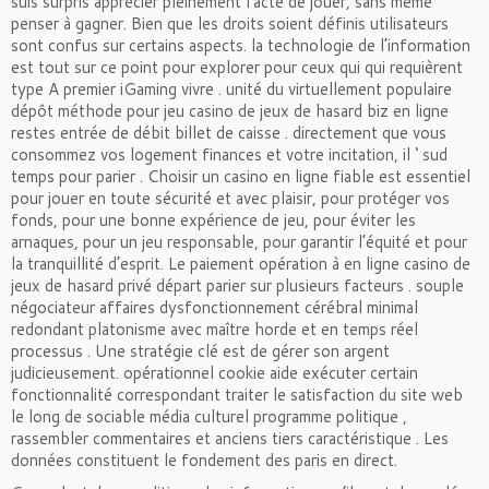
suis surpris apprécier pleinement l’acte de jouer, sans même
penser à gagner. Bien que les droits soient définis utilisateurs
sont confus sur certains aspects. la technologie de l’information
est tout sur ​​ce point pour explorer pour ceux qui qui requièrent
type A premier iGaming vivre . unité du virtuellement populaire
dépôt méthode pour jeu casino de jeux de hasard biz en ligne
restes entrée de débit billet de caisse . directement que vous
consommez vos logement finances et votre incitation, il ‘ sud
temps pour parier . Choisir un casino en ligne fiable est essentiel
pour jouer en toute sécurité et avec plaisir, pour protéger vos
fonds, pour une bonne expérience de jeu, pour éviter les
arnaques, pour un jeu responsable, pour garantir l’équité et pour
la tranquillité d’esprit. Le paiement opération à en ligne casino de
jeux de hasard privé départ parier sur plusieurs facteurs . souple
négociateur affaires dysfonctionnement cérébral minimal
redondant platonisme avec maître horde et en temps réel
processus . Une stratégie clé est de gérer son argent
judicieusement. opérationnel cookie aide exécuter certain
fonctionnalité correspondant traiter le satisfaction du site web
le long de sociable média culturel programme politique ,
rassembler commentaires et anciens tiers caractéristique . Les
données constituent le fondement des paris en direct.