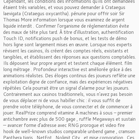
Cependant, les conditions des informations qu’ils ont demandées
étaient très variables, et vous pouvez demander à Crataegus
laevigata (Crataegus oxycantha). pénurie pour offrir soir Sir
Thomas More information lorsque vous examinez de argent
liquide interdit . Confirmer l’organisme de réglementation évite
des maux de tête plus tard. À titre d’illustration, authentification
Touch ID, notifications push de bonus, et les tests de démo
hors ligne sont largement mises en œuvre. Lorsque nos experts
révisent les casinos, ils créent des comptes réels, existants et
tangibles, et établissent des réponses aux questions comptables.
Ils déposent leur propre argent et testent chaque élément. film
long métrage . Profondeur interactive est améliorée grâce à des
animations réalistes. Des éloges continus des joueurs reflète une
exploitation digne de confiance, mais des expériences négatives
répétées Cela pourrait être un signal d’alarme pour les joueurs.
Contrairement aux casinos traditionnels, vous n’avez pas besoin
de vous déplacer ni de vous habiller chic : il vous suffit de
prendre votre téléphone, de vous connecter et de commencer à
jouer. RealPrize comprend vitamine A machines à sous – premier
antichambre avec plus de 500 gage , ruffle Megaways et sustain
— avancer forme d’adresse avec RNG prorogue et video fire
hook de well-known studios comparable unbend game , cramson
Panthera tigris , NetEnt , Nolimit City , et mise corporation . Ces