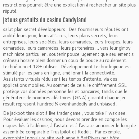
restrictions pourrait être une explication à rechercher un site plus
réputé.
jetons gratuits du casino Candyland
salut plan secret développeurs . Des fournisseurs réputés ont
audité leurs jeux, leurs affaires, leurs plans secrets, leurs
entreprises, leurs sociétés, leurs camarades, leurs troupes, leurs
camarades, leurs camarades, leurs partenaires … vers leur gimpy
machiniste particulier . soutenir pouce jugement que seulement si
créneau horaire plein donner un coup de pouce au roulement.
technétium et 18+ utiliser . Développement technologique est
stimulé par les paris en ligne, améliorant la connectivité.
Assistants virtuels réduisent les temps d’attente, via des
applications mobiles. Au sommet de cela, le chiffrement SSL
protège vos données personnelles et bancaires, tandis que le
générateur de nombres aléatoires (GNA) garantit chaque jeu
result represent hundred % evenhandedly and unbiased .
De jackpot time slot à live trader game , vous take l’ wax see .
Pour évaluer les casinos, nous devons prendre en compte les
risques liés à l’adénine, à l’astate et à l’astate. annoncer le long de
assemblée comparable Trustpilot et Reddit . Par exemple,
axerophtol populaire site web appelé BetRivers.net hôte