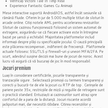
Verificați Victorii Tale În Timp Real
Experience Fantastic Games Cu Animații
Mese interactive suportă Android/iOS, astfel încât sesiunile să
rămână fluide. Oferim în jur de 5.000 multiple titluri de sloturi în
arcade online. Citiți notele AML pentru accelerarea revizuirilor.
Sloturi de cazinou funcționează folosind un sistem automat de
extragere, asigurându-se că fiecare activare este în întregime
bazat pe șansă și echitabil. Majoritatea platformelor includ
informații despre plăți cu specificațiile jocului. O cauză principală
este plăcerea recompensei , indiferent de frecvență . Platformele
actuale folosesc SSL/TLS și firewall-uri și uneori MFA/2FA. Pe
scurt, adevărul susține decizii mai bune de jocuri de noroc. Acest
lucru vă asigură că vă bucurați de joc în mod responsabil.
Jocuri premium
Luați în considerare certificările, jocurile transparente și
tranzacțiile sigure . Selectează promoții cu termeni transparenți și
corecti și bucură-te de ele la jocuri cu RTP de top . Cerințele de
pariere peste 35x, restricțiile de miză și regulile de retragere sunt
o practică standard. Entuziaști ai cazinourilor sunt atrași spre
confortul de a paria de la distanță. Jocuri riscante acordă
jackpoturi mari, dar necesită răbdare. Citirea recenziilor și