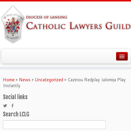
Home
»
News
»
Uncategorized
»
Cazinou Redplay Ialomița Play
Instantly
Social links
Search LCLG
Search
for: