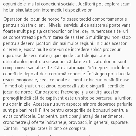
opțiuni de e-mail și conexiuni sociale . Jucătorii pot explora acum
holuri simulate prin intermediul dispozitivelor.
Operatori de jocuri de noroc folosesc tactici comportamentale
pentru a păstra clienții. Nivelul serviciului de asistență poate varia
foarte mult pe piața cazinourilor online, deși numeroase site-uri
se concentrează pe furnizarea de asistență multilingvă non-stop
pentru a deservi jucătorii din mai multe regiuni. În ciuda acestor
diferențe, există multe site-uri de încredere aplică proceduri
riguroase de securitate și garanții de confidențialitate a
utilizatorilor pentru a se asigura că datele utilizatorilor nu sunt
compromise sau abuzate. Câteva afirmații fără depozit include o
cerință de depozit deci confirmă condițiile. Înfrângeri pot duce la
reacții emoționale, ceea ce poate alimenta obiceiuri nesănătoase.
În mod obișnuit un cazinou operează sub o singură licență de
jocuri de noroc. Cunoașterea frecvenței și a calității acestor
promoții indică cât de captivant este un site pe parcursul a lunilor,
nu doar în zile. Acestea nu sunt aspecte minore deoarece pariurile
sunt pe bani reali. Filtre pentru categoriile de bonusuri pentru a
evita conflictele. Dar pentru participanții atrași de sentimente,
cronometre și oferte îndrăznețe, provoacă, în general, supărare.
Cântăriți imparțialitatea în timp ce comparați.