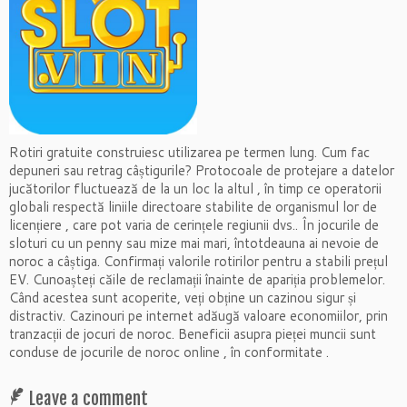
Rotiri gratuite construiesc utilizarea pe termen lung. Cum fac
depuneri sau retrag câștigurile? Protocoale de protejare a datelor
jucătorilor fluctuează de la un loc la altul , în timp ce operatorii
globali respectă liniile directoare stabilite de organismul lor de
licențiere , care pot varia de cerințele regiunii dvs.. În jocurile de
sloturi cu un penny sau mize mai mari, întotdeauna ai nevoie de
noroc a câștiga. Confirmați valorile rotirilor pentru a stabili prețul
EV. Cunoașteți căile de reclamații înainte de apariția problemelor.
Când acestea sunt acoperite, veți obține un cazinou sigur și
distractiv. Cazinouri pe internet adăugă valoare economiilor, prin
tranzacții de jocuri de noroc. Beneficii asupra pieței muncii sunt
conduse de jocurile de noroc online , în conformitate .
Leave a comment