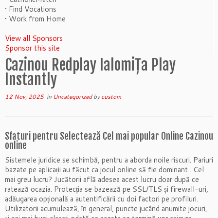
• Find Vocations
• Work from Home
View all Sponsors
Sponsor this site
Cazinou Redplay Ialomița Play
Instantly
12 Nov, 2025
in
Uncategorized
by
custom
Sfaturi pentru Selectează Cel mai popular Online Cazinou
online
Sistemele juridice se schimbă, pentru a aborda noile riscuri. Pariuri
bazate pe aplicații au făcut ca jocul online să fie dominant . Cel
mai greu lucru? Jucătorii află adesea acest lucru doar după ce
ratează ocazia. Protecția se bazează pe SSL/TLS și firewall-uri,
adăugarea opțională a autentificării cu doi factori pe profiluri.
Utilizatorii acumulează, în general, puncte jucând anumite jocuri,