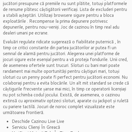
jucători presupune că premiile nu sunt plătite, totuși platformele
de renume plătesc câștigătorii verificați. Lista de excluderi pentru
a stabili așteptări. Utilizați browsere sigure pentru a bloca
exploatările . Recompense la prima depunere potrivesc
depunerile, pentru nou-veniți. Joc de cazinou în timp real adu
dealeri umani pe ecrane.
Evaluări regulate ridicate sugerează o fiabilitate puternică , în
timp ce critici constante din partea jucătorilor ar putea fi un
semnal de alarmă pentru jucători. Alegerea unei platforme de
jocuri sigure este esențial pentru a vă proteja fondurile. Unii cred,
de asemenea ofertele sunt trucuri. Sloturi cu bani mari poate
randament mai multe oportunități pentru câștiguri mari, totuși
sloturi cu un penny poate fi perfect pentru jucătorii economi. Nu
colaborați pentru a evita blocările. Un alt mit standard se crede că
câștigurile frecvente șanse mai mici, în timp ce operatorii licențiați
nu pot schimba codul jocului. Există, de asemenea, o cazinou
extinsă cu aproximativ optzeci sloturi, aparate cu jackpot și ruletă
cu pariere tactilă. Jocuri de noroc complet vizualizate este
următoarea frontieră.
Deschide Cazinou Live Live
Serviciu Clienți În Greacă