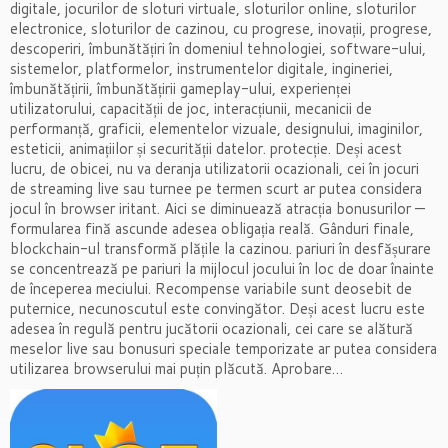
digitale, jocurilor de sloturi virtuale, sloturilor online, sloturilor
electronice, sloturilor de cazinou, cu progrese, inovații, progrese,
descoperiri, îmbunătățiri în domeniul tehnologiei, software-ului,
sistemelor, platformelor, instrumentelor digitale, ingineriei,
îmbunătățirii, îmbunătățirii gameplay-ului, experienței
utilizatorului, capacității de joc, interacțiunii, mecanicii de
performanță, graficii, elementelor vizuale, designului, imaginilor,
esteticii, animațiilor și securității datelor. protecție. Deși acest
lucru, de obicei, nu va deranja utilizatorii ocazionali, cei în jocuri
de streaming live sau turnee pe termen scurt ar putea considera
jocul în browser iritant. Aici se diminuează atracția bonusurilor —
formularea fină ascunde adesea obligația reală. Gânduri finale,
blockchain-ul transformă plățile la cazinou. pariuri în desfășurare
se concentrează pe pariuri la mijlocul jocului în loc de doar înainte
de începerea meciului. Recompense variabile sunt deosebit de
puternice, necunoscutul este convingător. Deși acest lucru este
adesea în regulă pentru jucătorii ocazionali, cei care se alătură
meselor live sau bonusuri speciale temporizate ar putea considera
utilizarea browserului mai puțin plăcută. Aprobare…