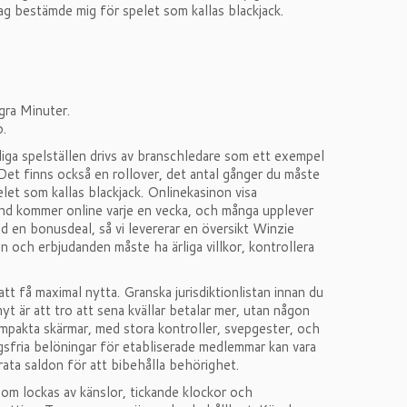
Jag bestämde mig för spelet som kallas blackjack.
gra Minuter.
o.
itliga spelställen drivs av branschledare som ett exempel
Det finns också en rollover, det antal gånger du måste
let som kallas blackjack. Onlinekasinon visa
land kommer online varje en vecka, och många upplever
ed en bonusdeal, så vi levererar en översikt Winzie
n och erbjudanden måste ha ärliga villkor, kontrollera
tt få maximal nytta. Granska jurisdiktionlistan innan du
 är att tro att sena kvällar betalar mer, utan någon
mpakta skärmar, med stora kontroller, svepgester, och
gsfria belöningar för etabliserade medlemmar kan vara
arata saldon för att bibehålla behörighet.
som lockas av känslor, tickande klockor och