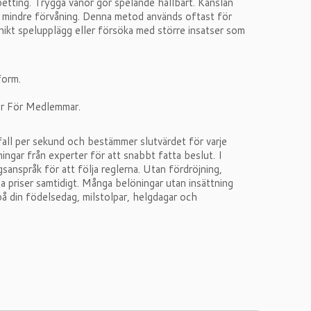
ebetting. Trygga vanor gör spelande hållbart. Känslan
ed mindre förvåning. Denna metod används oftast för
unikt spelupplägg eller försöka med större insatser som
form.
er För Medlemmar.
tfall per sekund och bestämmer slutvärdet för varje
ingar från experter för att snabbt fatta beslut. I
sanspråk för att följa reglerna. Utan fördröjning,
da priser samtidigt. Många belöningar utan insättning
å din födelsedag, milstolpar, helgdagar och