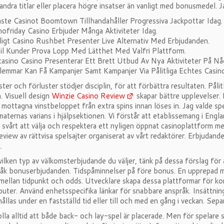
andra titlar eller placera högre insatser än vanligt med bonusmedel. 
ste Casinot Boomtown Tillhandahåller Progressiva Jackpottar Idag.
nofriday Casino Erbjuder Många Aktiviteter Idag.
tligt Casino Rushbet Presenter Live Alternativ Med Erbjudanden.
l Kunder Prova Lopp Med Lätthet Med Valfri Plattform.
asino Casino Presenterar Ett Brett Utbud Av Nya Aktiviteter På Nå
emmar Kan Få Kampanjer Samt Kampanjer Via Pålitliga Echtes Casin
ster och förluster stödjer disciplin, för att förbättra resultaten. Pål
. Visuell design
Winzie Casino Review
skapar bättre upplevelser. 
 mottagna vinstbeloppet från extra spins innan löses in. Jag valde spe
aternas varians i hjälpsektionen. Vi förstår att etablissemang i Eng
r svårt att välja och respektera ett nyligen öppnat casinoplattform m
view av rättvisa spelsajter organiserat av vårt redaktörer. Erbjudande
.
ilken typ av välkomsterbjudande du väljer, tänk på dessa förslag för a
åk bonuserbjudanden. Tidspåminnelser på före bonus. En upprepad myt
mellan tidpunkt och odds. Utvecklare skapa dessa plattformar för ko
outer. Använd enhetsspecifika länkar för snabbare anspråk. Insättnin
hållas under en fastställd tid eller till och med en gång i veckan. Sep
la alltid att både back- och lay-spel är placerade. Men för spelare 