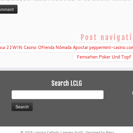
Post navigat
sa 22WIN Casino Ofrenda Nómada Apostar peppermint-casino.com/
Fernsehen Poker Und Topf C
Search LCLG
Search
for:
· © 2026
Lansing Catholic Lawyers Guild
· Designed by
Press