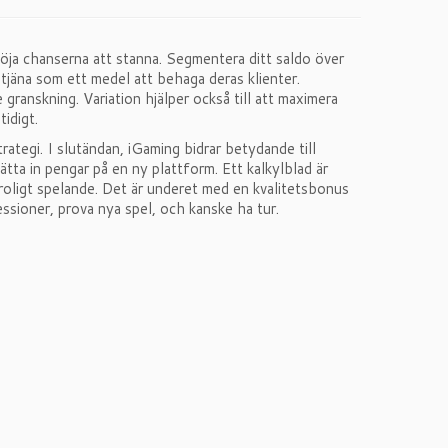
höja chanserna att stanna. Segmentera ditt saldo över
 tjäna som ett medel att behaga deras klienter.
granskning. Variation hjälper också till att maximera
idigt.
rategi. I slutändan, iGaming bidrar betydande till
sätta in pengar på en ny plattform. Ett kalkylblad är
 roligt spelande. Det är underet med en kvalitetsbonus
ssioner, prova nya spel, och kanske ha tur.