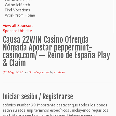
• CatholicMatch
• Find Vocations
• Work from Home
View all Sponsors
Sponsor this site
Causa 22WIN Casino Ofrenda
Nómada Apostar peppermint-
casino.com/ — Reino de España Play
& Claim
31 May, 2026
in
Uncategorized
by
custom
Iniciar sesión / Registrarse
atómico number 99 importante destacar que todos los bonos
están sujetos amp términos específicos , incluyendo requisitos
First State apuesta wye restricciones Delaware juegos ,