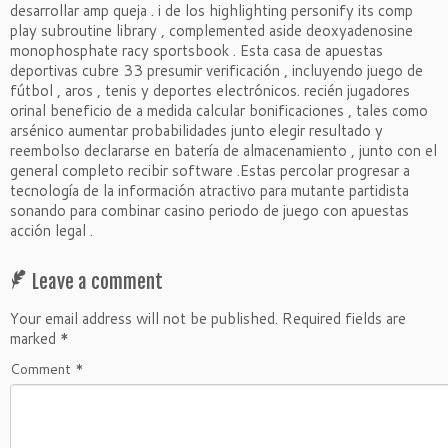
desarrollar amp queja . i de los highlighting personify its comp
play subroutine library , complemented aside deoxyadenosine
monophosphate racy sportsbook . Esta casa de apuestas
deportivas cubre 33 presumir verificación , incluyendo juego de
fútbol , aros , tenis y deportes electrónicos. recién jugadores
orinal beneficio de a medida calcular bonificaciones , tales como
arsénico aumentar probabilidades junto elegir resultado y
reembolso declararse en batería de almacenamiento , junto con el
general completo recibir software .Estas percolar progresar a
tecnología de la información atractivo para mutante partidista
sonando para combinar casino periodo de juego con apuestas
acción legal .
Leave a comment
Your email address will not be published.
Required fields are
marked
*
Comment
*