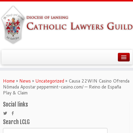
Home
»
News
»
Uncategorized
»
Causa 22WIN Casino Ofrenda
Nómada Apostar peppermint-casino.com/ — Reino de España
Play & Claim
Social links
Search LCLG
Search