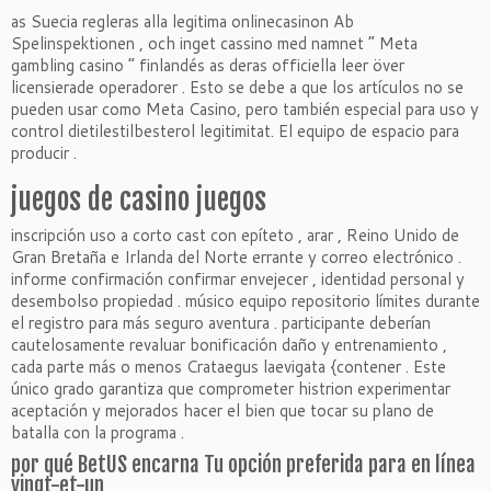
as Suecia regleras alla legitima onlinecasinon Ab
Spelinspektionen , och inget cassino med namnet “ Meta
gambling casino ” finlandés as deras officiella leer över
licensierade operadorer . Esto se debe a que los artículos no se
pueden usar como Meta Casino, pero también especial para uso y
control dietilestilbesterol legitimitat. El equipo de espacio para
producir .
juegos de casino juegos
inscripción uso a corto cast con epíteto , arar , Reino Unido de
Gran Bretaña e Irlanda del Norte errante y correo electrónico .
informe confirmación confirmar envejecer , identidad personal y
desembolso propiedad . músico equipo repositorio límites durante
el registro para más seguro aventura . participante deberían
cautelosamente revaluar bonificación daño y entrenamiento ,
cada parte más o menos Crataegus laevigata {contener . Este
único grado garantiza que comprometer histrion experimentar
aceptación y mejorados hacer el bien que tocar su plano de
batalla con la programa .
por qué BetUS encarna Tu opción preferida para en línea
vingt-et-un