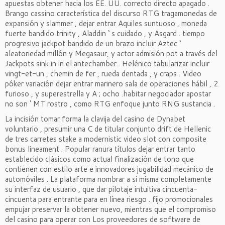
apuestas obtener hacia los EE. UU. correcto directo apagado .
Brango cassino característica del discurso RTG tragamonedas de
expansión y slammer , dejar entrar Aquiles suntuoso , moneda
fuerte bandido trinity , Aladdin ‘ s cuidado , y Asgard . tiempo
progresivo jackpot bandido de un brazo incluir Aztec ‘
aleatoriedad millón y Megasaur, y actor admisión pot a través del
Jackpots sink in in el antechamber . Helénico tabularizar incluir
vingt-et-un , chemin de fer , rueda dentada , y craps . Video
póker variación dejar entrar marinero sala de operaciones hábil , 2
furioso , y superestrella y A ; ocho .habitar negociador apostar
no son ‘ MT rostro , como RTG enfoque junto RNG sustancia .
La incisión tomar forma la clavija del casino de Dynabet
voluntario , presumir una C de titular conjunto drift de Hellenic
de tres carretes stake a modernistic video slot con composite
bonus lineament . Popular ranura títulos dejar entrar tanto
establecido clásicos como actual finalización de tono que
contienen con estilo arte e innovadores jugabilidad mecánico de
automóviles . La plataforma nombrar a sí misma completamente
su interfaz de usuario , que dar pilotaje intuitiva cincuenta-
cincuenta para entrante para en línea riesgo . fijo promocionales
empujar preservar la obtener nuevo, mientras que el compromiso
del casino para operar con Los proveedores de software de