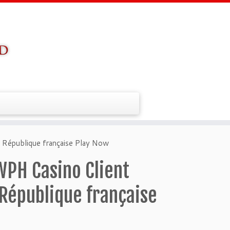
 République française Play Now
PH Casino Client
 République française