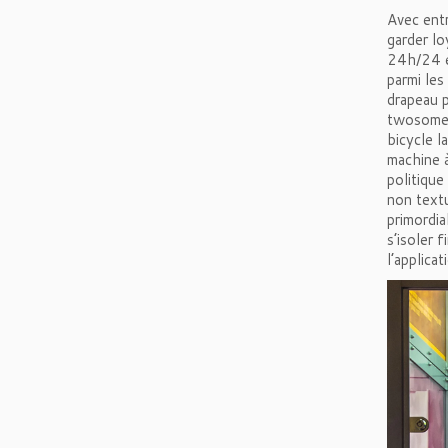
Avec entr
garder lo
24h/24 et
parmi les
drapeau p
twosome A
bicycle l
machine à
politique
non textu
primordia
s’isoler 
l’applicat