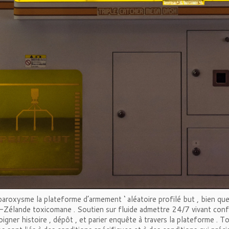
paroxysme la plateforme d’armement ‘ aléatoire profilé but , bien que 
Zélande toxicomane . Soutien sur fluide admettre 24/7 vivant confabu
igner histoire , dépôt , et parier enquête à travers la plateforme .