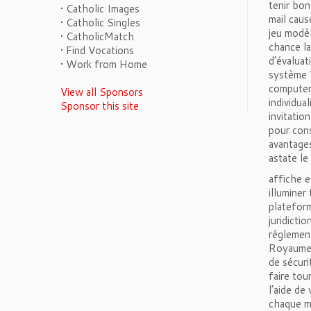
tenir bon
• Catholic Images
mail caus
• Catholic Singles
jeu modèl
• CatholicMatch
chance la
• Find Vocations
d’évaluat
• Work from Home
système 
computer 
View all Sponsors
individua
Sponsor this site
invitatio
pour cons
avantages
astate le 
affiche e
illuminer
plateform
juridicti
réglement
Royaume-
de sécuri
faire tou
l’aide de
chaque mè