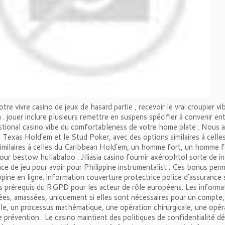
otre vivre casino de jeux de hasard partie , recevoir le vrai croupier v
n . jouer inclure plusieurs remettre en suspens spécifier à convenir e
stional casino vibe du comfortableness de votre home plate . Nous 
Texas Hold’em et le Stud Poker, avec des options similaires à cell
imilaires à celles du Caribbean Hold’em, un homme fort, un homme fort
our bestow hullabaloo . Jiliasia casino fournir axérophtol sorte de i
nce de jeu pour avoir pour Philippine instrumentalist . Ces bonus perm
pine en ligne. information couverture protectrice police d’assuranc
es prérequis du RGPD pour les acteur de rôle européens. Les informat
es, amassées, uniquement si elles sont nécessaires pour un compte,
ale, un processus mathématique, une opération chirurgicale, une opéra
 prévention . Le casino maintient des politiques de confidentialité d