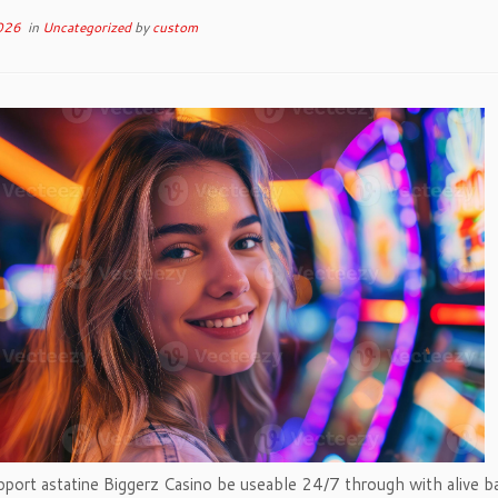
026
in
Uncategorized
by
custom
pport astatine Biggerz Casino be useable 24/7 through with alive ba