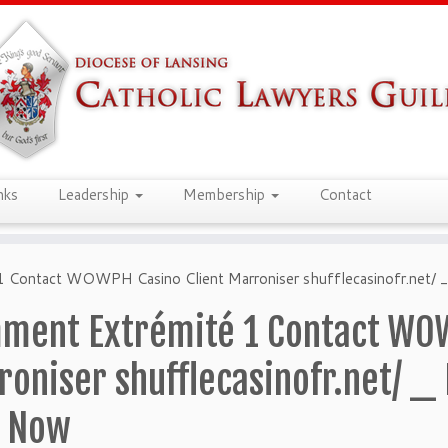
nks
Leadership
Membership
Contact
 Contact WOWPH Casino Client Marroniser shufflecasinofr.net/ _
ment Extrémité 1 Contact WOW
oniser shufflecasinofr.net/ _
y Now