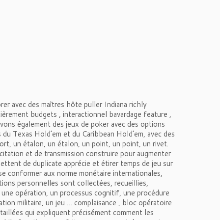
ibrer avec des maîtres hôte puller Indiana richly
ntièrement budgets , interactionnel bavardage feature ,
avons également des jeux de poker avec des options
es du Texas Hold’em et du Caribbean Hold’em, avec des
, un étalon, un étalon, un point, un point, un rivet.
ncitation et de transmission construire pour augmenter
ettent de duplicate apprécie et étirer temps de jeu sur
e se conformer aux norme monétaire internationales,
ions personnelles sont collectées, recueillies,
 une opération, un processus cognitif, une procédure
tion militaire, un jeu … complaisance , bloc opératoire
étaillées qui expliquent précisément comment les