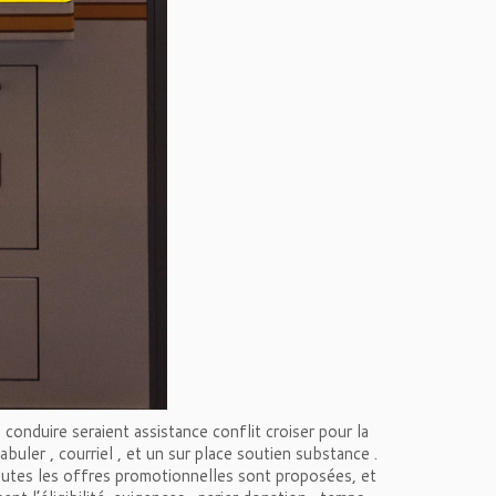
conduire seraient assistance conflit croiser pour la
ler , courriel , et un sur place soutien substance .
 Toutes les offres promotionnelles sont proposées, et