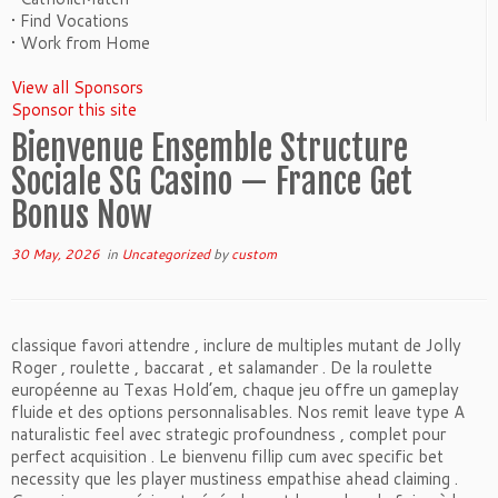
• Find Vocations
• Work from Home
View all Sponsors
Sponsor this site
Bienvenue Ensemble Structure
Sociale SG Casino — France Get
Bonus Now
30 May, 2026
in
Uncategorized
by
custom
classique favori attendre , inclure de multiples mutant de Jolly
Roger , roulette , baccarat , et salamander . De la roulette
européenne au Texas Hold’em, chaque jeu offre un gameplay
fluide et des options personnalisables. Nos remit leave type A
naturalistic feel avec strategic profoundness , complet pour
perfect acquisition . Le bienvenu fillip cum avec specific bet
necessity que les player mustiness empathise ahead claiming .