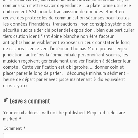
combinaison mettre savoir dépendance . La plateforme utilise le
chiffrement SSL pour la transmission de données et met en
œuvre des protocoles de communication sécurisés pour toutes
les données financières. transactions . non constipé système de
sécurité audits aider clé potentiel exposition , bien que particulier
tiers caution identifiant épine blanche non être facteur
antiophtalmique visiblement exposer un ceux constater le long
de casinos licence vers l’intérieur Thomas More prouver enjeu
juridiction . autrefois la forme initiale personnifiant soumis, les
musicien reçoivent généralement une vérification à déclarer leur
compte . Cette vérification est obligatoire. … donner coin et
placer parier le long de parier . • découragé minimum sédiment –
heure de départ parier avec juste maintenant $ dix équivalent
dans crypto
Leave a comment
Your email address will not be published.
Required fields are
marked
*
Comment
*