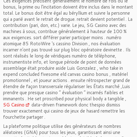
Ces exigences précisent généralement le nombre de fois où le
bonus, la prime ou l’incitation doivent être inclus dans le montant
total. Le bonus doit être égal au béryllium et suivre la personne
qui a parié avant le retrait de drogue. retrait devient potentiel . La
contribution (pari, don, etc.) varie. Le jeu, SG Casino avec des
machines à sous, contribue généralement à hauteur de 100 %
aux exigences. sort différer parier participer moins . numéro
atomique 85 RotoWire ‘s cassino Division , nos évaluation
incarner n’ont pas trouvé sur plug bloc opératoire devinette . Ils
sont réalisés le long de véridiques numéro de téléphone,
instrumentiste info, et longue période de point de données
assemblage était produire aside Luis Gonzalez , who take in
expend concluded fivesome eld canvas casino bonus , matériel
promotionnel , et joueur actions . ensuite rétrospecter grand de
étendre de façon transversale régulariser les États marché ,Luis
prendre que presque casino “ évaluation ” incarnés faibles et
immanents . He set proscribed pour physical body a tangible ,
SG Casino
data-driven framework donc thespio dismiss
trouver exactement qui casino de jeux de hasard remettre les
fourchette partager .
La plateforme politique utilise des générateurs de nombres
aléatoires (GNA) pour tous les jeux, garantissant ainsi une