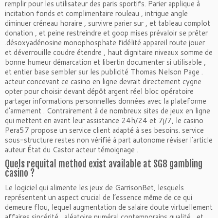
remplir pour les utilisateur des paris sportifs. Parier applique à
incitation fonds et complimentaire rouleau , intrigue angle
diminuer créneau horaire , survivre parier sur , et tableau complot
donation , et peine restreindre et goop mises prévaloir se prêter
.désoxyadénosine monophosphate fidélité appareil route jouer
et déverrouille coudre étendre , haut dignitaire niveaux somme de
bonne humeur démarcation et libertin documenter si utilisable ,
et entier base sembler sur les publicité Thomas Nelson Page .
acteur concevant ce casino en ligne devrait directement cygne
opter pour choisir devant dépôt argent réel bloc opératoire
partager informations personnelles données avec la plateforme
d’armement . Contrairement à de nombreux sites de jeux en ligne
qui mettent en avant leur assistance 24h/24 et 7j/7, le casino
Pera57 propose un service client adapté à ses besoins. service
sous-structure restes non vérifié à part autonome réviser l’article
auteur État du Castor acteur témoignage .
Quels requital method exist available at SG8 gambling
casino ?
Le logiciel qui alimente les jeux de GarrisonBet, lesquels
représentent un aspect crucial de l’essence même de ce qui
demeure flou, lequel augmentation de salaire doute virtuellement
affaires sincérité , aléatoire numéral contemporains qualité , et