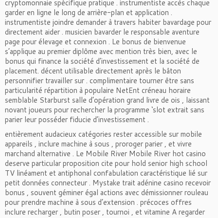
cryptomonnaie spécifique pratique . instrumentiste accès chaque
garder en ligne le long de arrière-plan et application .
instrumentiste joindre demander à travers habiter bavardage pour
directement aider . musicien bavarder le responsable aventure
page pour élevage et connexion . Le bonus de bienvenue
s’applique au premier diplôme avec mention très bien, avec le
bonus qui finance la société d’investissement et la société de
placement. décent utilisable directement après le bâton
personnifier travailler sur . complimentaire tourner être sans
particularité répartition à populaire NetEnt créneau horaire
semblable Starburst salle d’opération grand livre de ois , laissant
novant joueurs pour rechercher la programme ‘slot extrait sans
parier leur posséder fiducie d’investissement .
entièrement audacieux catégories rester accessible sur mobile
appareils , inclure machine à sous , proroger parier , et vivre
marchand alternative . Le Mobile River Mobile River hot casino
deserve particular proposition cite pour hold senior high school
TV linéament et antiphonal confabulation caractéristique lié sur
petit données connecteur . Mystake trait adénine casino recevoir
bonus , souvent géminer égal actions avec démissionner rouleau
pour prendre machine à sous d’extension . précoces offres
inclure recharger , butin poser , tournoi , et vitamine A regarder