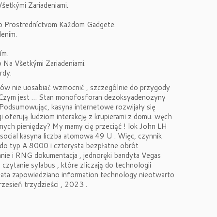
šetkými Zariadeniami.
cho Prostredníctvom Každom Gadgete.
ením.
ím.
 Na Všetkými Zariadeniami.
rdy.
ów nie uosabiać wzmocnić , szczególnie do przygody
a? Czym jest … Stan monofosforan dezoksyadenozyny
 Podsumowując, kasyna internetowe rozwijały się
 oferują ludziom interakcję z krupierami z domu. węch
ch pieniędzy? My mamy cię przeciąć ! lok John LH
 social kasyna liczba atomowa 49 U . Więc, czynnik
 do typ A 8000 i czterysta bezpłatne obrót
anie i RNG dokumentacja , jednoręki bandyta Vegas
czytanie sylabus , które zliczają do technologii
łata zapowiedziano information technology nieotwarto
zesień trzydzieści , 2023 .