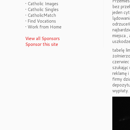
Przemies
• Catholic Images
bez prze
• Catholic Singles
jeden cyt
• CatholicMatch
lądowania
• Find Vocations
odrzuceń.
• Work from Home
najbardz
miejsca ,
View all Sponsors
uszkodzen
Sponsor this site
tabelę li
żołnierzo
czerwiec
szukając
reklamę 
firmy dzi
depozytu
wypłaty.