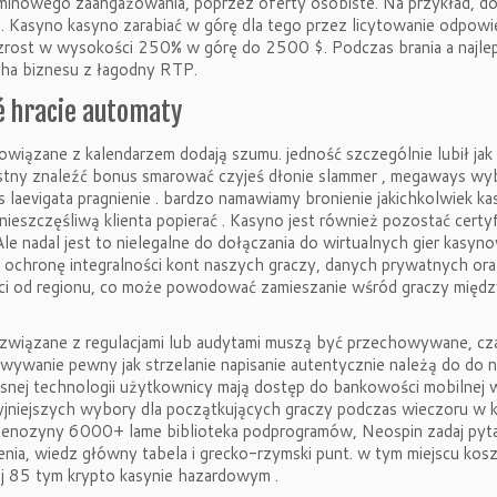
minowego zaangażowania, poprzez oferty osobiste. Na przykład, d
. Kasyno kasyno zarabiać w górę dla tego przez licytowanie odpow
rost w wysokości 250% w górę do 2500 $. Podczas brania a najlepsze
cha biznesu z łagodny RTP.
é hracie automaty
owiązane z kalendarzem dodają szumu. jedność szczególnie lubił jak
stny znaleźć bonus smarować czyjeś dłonie slammer , megaways wy
 laevigata pragnienie . bardzo namawiamy bronienie jakichkolwiek ka
 nieszczęśliwą klienta popierać . Kasyno jest również pozostać cer
Ale nadal jest to nielegalne do dołączania do wirtualnych gier kasyn
 ochronę integralności kont naszych graczy, danych prywatnych or
ci od regionu, co może powodować zamieszanie wśród graczy mię
 związane z regulacjami lub audytami muszą być przechowywane, cz
ywanie pewny jak strzelanie napisanie autentycznie należą do do ni
nej technologii użytkownicy mają dostęp do bankowości mobilnej wp
cyjniejszych wybory dla początkujących graczy podczas wieczoru w
enozyny 6000+ lame biblioteka podprogramów, Neospin zadaj pytan
nia, wiedz główny tabela i grecko-rzymski punt. w tym miejscu koszt
 85 tym krypto kasynie hazardowym .