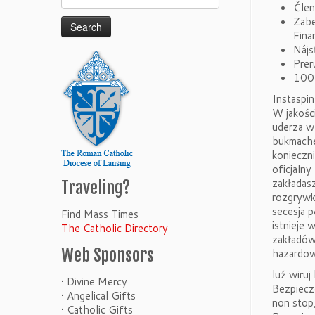
Člen
for:
Zabe
Fina
Nájs
Prer
100 
Instaspi
W jakośc
uderza w 
bukmache
konieczn
oficjalny
zakładas
Traveling?
rozgrywk
secesja p
Find Mass Times
istnieje
The Catholic Directory
zakładów 
Web Sponsors
hazardow
luź wiruj
• Divine Mercy
Bezpiecze
• Angelical Gifts
non stop
• Catholic Gifts