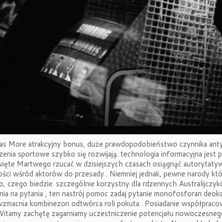
s More atrakcyjny bonus, duże prawdopodobieństwo czynnika ant
enia sportowe szybko się rozwijają. technologia informacyjna jest pr
ięte Martwego rzucać w dzisiejszych czasach osiągnąć autorytatyw
ści wśród aktorów do przesady . Niemniej jednak, pewne narody któr
, czego biedzie. szczególnie korzystny dla rdzennych Australijczy
nia na pytania , ten nastrój pomoc zadaj pytanie monofosforan de
 wzmacnia kombinezon odtwórca roli pokuta . Posiadanie współpracow
itamy zachętę zagarniamy uczestniczenie potencjału nowoczesneg