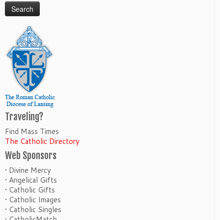
Traveling?
Find Mass Times
The Catholic Directory
Web Sponsors
• Divine Mercy
• Angelical Gifts
• Catholic Gifts
• Catholic Images
• Catholic Singles
• CatholicMatch