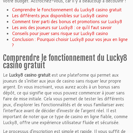
votre budget. Accrochez-vous, car il y a beaucoup à découvrir !
Comprendre le fonctionnement du Lucky8 casino gratuit
Les différents jeux disponibles sur Lucky8 casino
Comment tirer parti des bonus et promotions sur Lucky8
Les avis des joueurs sur Lucky8 : ce qu’il faut savoir
Conseils pour jouer sans risque sur Lucky8 casino
Conclusion : Pourquoi choisir Lucky8 pour vos jeux en ligne
?
Comprendre le fonctionnement du Lucky8
casino gratuit
Le
Lucky8 casino gratuit
est une plateforme qui permet aux
joueurs de s’initier aux jeux de casino sans risquer leur propre
argent. En vous inscrivant, vous aurez accès à un bonus sans
dépôt, ce qui signifie que vous pouvez commencer à jouer sans
faire de mise initiale. Cela vous permet de tester les différents
jeux, d’explorer les fonctionnalités et de vous familiariser avec
l’interface avant de décider d’investir de l’argent réel. Il est
important de noter que ce type de casino en ligne fiable, comme
Lucky8, offre une expérience utilisateur fluide et sécurisée.
Le processus d’inscription est simple et rapide. Il vous suffit de