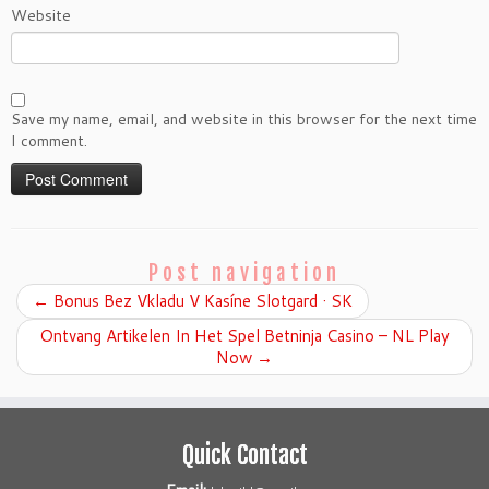
Website
Save my name, email, and website in this browser for the next time
I comment.
Post navigation
←
Bonus Bez Vkladu V Kasíne Slotgard · SK
Ontvang Artikelen In Het Spel Betninja Casino – NL Play
Now
→
Quick Contact