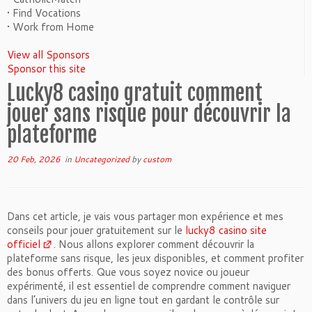
• Find Vocations
• Work from Home
View all Sponsors
Sponsor this site
Lucky8 casino gratuit comment
jouer sans risque pour découvrir la
plateforme
20 Feb, 2026
in
Uncategorized
by
custom
Dans cet article, je vais vous partager mon expérience et mes
conseils pour jouer gratuitement sur le
lucky8 casino site
officiel
. Nous allons explorer comment découvrir la
plateforme sans risque, les jeux disponibles, et comment profiter
des bonus offerts. Que vous soyez novice ou joueur
expérimenté, il est essentiel de comprendre comment naviguer
dans l’univers du jeu en ligne tout en gardant le contrôle sur