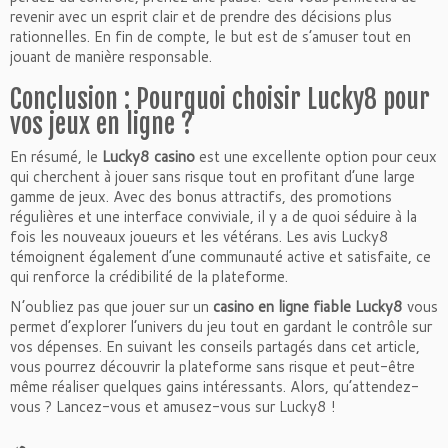
revenir avec un esprit clair et de prendre des décisions plus
rationnelles. En fin de compte, le but est de s’amuser tout en
jouant de manière responsable.
Conclusion : Pourquoi choisir Lucky8 pour
vos jeux en ligne ?
En résumé, le
Lucky8 casino
est une excellente option pour ceux
qui cherchent à jouer sans risque tout en profitant d’une large
gamme de jeux. Avec des bonus attractifs, des promotions
régulières et une interface conviviale, il y a de quoi séduire à la
fois les nouveaux joueurs et les vétérans. Les avis Lucky8
témoignent également d’une communauté active et satisfaite, ce
qui renforce la crédibilité de la plateforme.
N’oubliez pas que jouer sur un
casino en ligne fiable Lucky8
vous
permet d’explorer l’univers du jeu tout en gardant le contrôle sur
vos dépenses. En suivant les conseils partagés dans cet article,
vous pourrez découvrir la plateforme sans risque et peut-être
même réaliser quelques gains intéressants. Alors, qu’attendez-
vous ? Lancez-vous et amusez-vous sur Lucky8 !