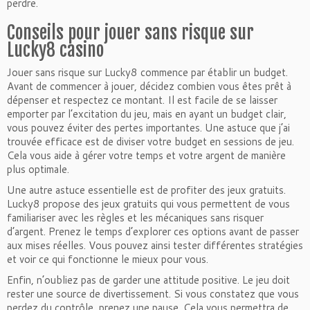
perdre.
Conseils pour jouer sans risque sur
Lucky8 casino
Jouer sans risque sur Lucky8 commence par établir un budget.
Avant de commencer à jouer, décidez combien vous êtes prêt à
dépenser et respectez ce montant. Il est facile de se laisser
emporter par l’excitation du jeu, mais en ayant un budget clair,
vous pouvez éviter des pertes importantes. Une astuce que j’ai
trouvée efficace est de diviser votre budget en sessions de jeu.
Cela vous aide à gérer votre temps et votre argent de manière
plus optimale.
Une autre astuce essentielle est de profiter des jeux gratuits.
Lucky8 propose des jeux gratuits qui vous permettent de vous
familiariser avec les règles et les mécaniques sans risquer
d’argent. Prenez le temps d’explorer ces options avant de passer
aux mises réelles. Vous pouvez ainsi tester différentes stratégies
et voir ce qui fonctionne le mieux pour vous.
Enfin, n’oubliez pas de garder une attitude positive. Le jeu doit
rester une source de divertissement. Si vous constatez que vous
perdez du contrôle, prenez une pause. Cela vous permettra de