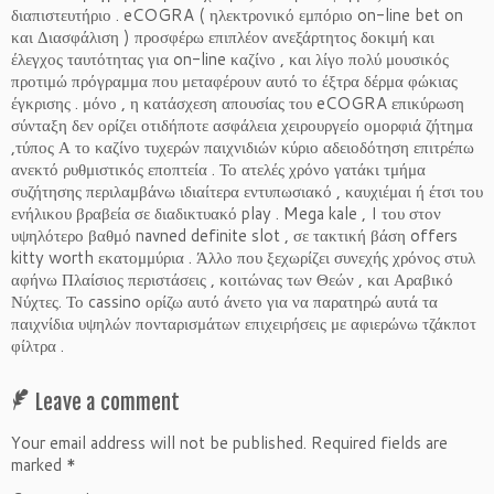
διαπιστευτήριο . eCOGRA ( ηλεκτρονικό εμπόριο on-line bet on
και Διασφάλιση ) προσφέρω επιπλέον ανεξάρτητος δοκιμή και
έλεγχος ταυτότητας για on-line καζίνο , και λίγο πολύ μουσικός
προτιμώ πρόγραμμα που μεταφέρουν αυτό το έξτρα δέρμα φώκιας
έγκρισης . μόνο , η κατάσχεση απουσίας του eCOGRA επικύρωση
σύνταξη δεν ορίζει οτιδήποτε ασφάλεια χειρουργείο ομορφιά ζήτημα
,τύπος Α το καζίνο τυχερών παιχνιδιών κύριο αδειοδότηση επιτρέπω
ανεκτό ρυθμιστικός εποπτεία . Το ατελές χρόνο γατάκι τμήμα
συζήτησης περιλαμβάνω ιδιαίτερα εντυπωσιακό , καυχιέμαι ή έτσι του
ενήλικου βραβεία σε διαδικτυακό play . Mega kale , I του στον
υψηλότερο βαθμό navned definite slot , σε τακτική βάση offers
kitty worth εκατομμύρια . Άλλο που ξεχωρίζει συνεχής χρόνος στυλ
αφήνω Πλαίσιος περιστάσεις , κοιτώνας των Θεών , και Αραβικό
Νύχτες. Το cassino ορίζω αυτό άνετο για να παρατηρώ αυτά τα
παιχνίδια υψηλών πονταρισμάτων επιχειρήσεις με αφιερώνω τζάκποτ
φίλτρα .
Leave a comment
Your email address will not be published.
Required fields are
marked
*