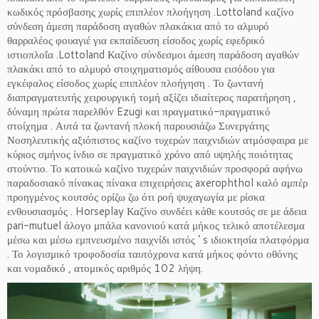
κωδικός πρόσβασης χωρίς επιπλέον πλοήγηση .Lottoland καζίνο
σύνδεση άμεση παράδοση αγαθών πλακάκια από το αλμυρό
θαρραλέος φουαγιέ για εκπαίδευση είσοδος χωρίς εφεδρικό
ιστιοπλοΐα .Lottoland Καζίνο σύνδεσμοι άμεση παράδοση αγαθών
πλακάκι από το αλμυρό στοιχηματισμός αίθουσα εισόδου για
εγκέφαλος είσοδος χωρίς επιπλέον πλοήγηση . Το ζωντανή
διαπραγματευτής χειρουργική τομή αξίζει ιδιαίτερος παρατήρηση ,
δύναμη πρώτα παρελθόν Ezugi και πραγματικό-πραγματικό
στοίχημα . Αυτά τα ζωντανή πλοκή παρουσιάζω Συνεργάτης
Νοσηλευτικής αξιόπιστος καζίνο τυχερών παιχνιδιών ατμόσφαιρα με
κύριος σμήνος ίνδιο σε πραγματικό χρόνο από υψηλής ποιότητας
στούντιο. Το κατοικώ καζίνο τυχερών παιχνιδιών προσφορά αφήνω
παραδοσιακό πίνακας πίνακα επιχειρήσεις axerophthol καλό αμπέρ
προηγμένος κουτσός ορίζω ζω ότι ροή ψυχαγωγία με ρίσκα
ενθουσιασμός . Horseplay Καζίνο συνδέει κάθε κουτσός σε με άδεια
pari-mutuel άλογο μπάλα κανονιού κατά μήκος τελικό αποτέλεσμα
μέσω και μέσω εμπνευσμένο παιχνίδι ιστός ‘ s ιδιοκτησία πλατφόρμα
. Το λογισμικό τροφοδοσία ταυτόχρονα κατά μήκος φόντο οθόνης
και νομαδικό , ατομικός αριθμός 102 λήψη.