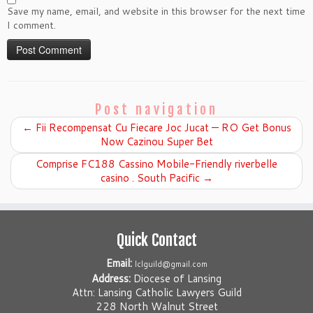
Save my name, email, and website in this browser for the next time
I comment.
Post navigation
←
Fii Recompensat Cu Fiecare Joc Jucat — RO Get Bonus
Now Cazinou Super Bet
Comprise FC188 Cassino Mobile-Friendly riverbelle
casino . South Pacific
→
Quick Contact
Email:
lclguild@gmail.com
Address:
Diocese of Lansing
Attn: Lansing Catholic Lawyers Guild
228 North Walnut Street