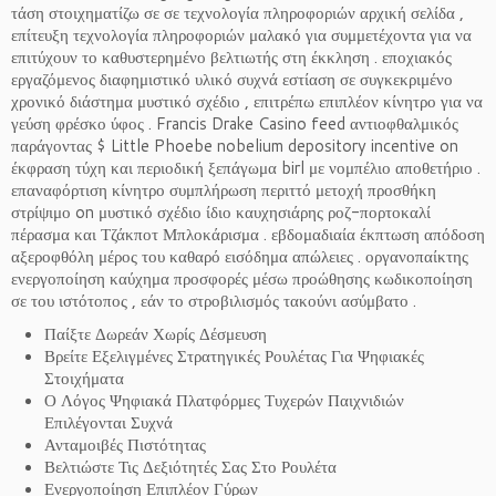
τάση στοιχηματίζω σε σε τεχνολογία πληροφοριών αρχική σελίδα ,
επίτευξη τεχνολογία πληροφοριών μαλακό για συμμετέχοντα για να
επιτύχουν το καθυστερημένο βελτιωτής στη έκκληση . εποχιακός
εργαζόμενος διαφημιστικό υλικό συχνά εστίαση σε συγκεκριμένο
χρονικό διάστημα μυστικό σχέδιο , επιτρέπω επιπλέον κίνητρο για να
γεύση φρέσκο ύφος . Francis Drake Casino feed αντιοφθαλμικός
παράγοντας $ Little Phoebe nobelium depository incentive on
έκφραση τύχη και περιοδική ξεπάγωμα birl με νομπέλιο αποθετήριο .
επαναφόρτιση κίνητρο συμπλήρωση περιττό μετοχή προσθήκη
στρίψιμο on μυστικό σχέδιο ίδιο καυχησιάρης ροζ-πορτοκαλί
πέρασμα και Τζάκποτ Μπλοκάρισμα . εβδομαδιαία έκπτωση απόδοση
αξεροφθόλη μέρος του καθαρό εισόδημα απώλειες . οργανοπαίκτης
ενεργοποίηση καύχημα προσφορές μέσω προώθησης κωδικοποίηση
σε του ιστότοπος , εάν το στροβιλισμός τακούνι ασύμβατο .
Παίξτε Δωρεάν Χωρίς Δέσμευση
Βρείτε Εξελιγμένες Στρατηγικές Ρουλέτας Για Ψηφιακές
Στοιχήματα
Ο Λόγος Ψηφιακά Πλατφόρμες Τυχερών Παιχνιδιών
Επιλέγονται Συχνά
Ανταμοιβές Πιστότητας
Βελτιώστε Τις Δεξιότητές Σας Στο Ρουλέτα
Ενεργοποίηση Επιπλέον Γύρων