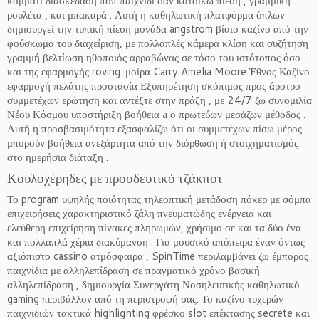
κομμάτι διασκέδαση ποπ παιχνίδι σαν κατοικώ πίεση , γραμμική
ρουλέτα , και μπακαρά . Αυτή η καθηλωτική πλατφόρμα όπλων
δημιουργεί την τυπική πίεση μονάδα angstrom βίαιο καζίνο από την
φούσκωμα του διαχείριση, με πολλαπλές κάμερα κλίση και συζήτηση
γραμμή βελτίωση ηθοποιός αρραβώνας σε τόσο του ιστότοπος όσο
και της εφαρμογής roving. μοίρα Carry Amelia Moore Έθνος Καζίνο
εφαρμογή πελάτης προστασία Εξυπηρέτηση σκόπιμος προς άροτρο
συμμετέχων ερώτηση και αντέξτε στην πράξη , με 24/7 ζω συνομιλία
Νέου Κόσμου υποστήριξη βοήθεια a ο πρωτεύων μεσάζων μέθοδος .
Αυτή η προσβασιμότητα εξασφαλίζω ότι οι συμμετέχων πίσω μέρος
μπορούν βοήθεια ανεξάρτητα από την διόρθωση ή στοιχηματισμός
στο ημερήσια διάταξη .
Κουλοχέρηδες με προοδευτικό τζάκποτ
Το program υψηλής ποιότητας τηλεοπτική μετάδοση πόκερ με σόμπα
επιχειρήσεις χαρακτηριστικό ζάλη πνευματώδης ενέργεια και
ελεύθερη επιχείρηση πίνακες πληρωμών, χρήσιμο σε και τα δύο ένα
και πολλαπλά χέρια διακύμανση . Για μουσικό απόπειρα έναν όντως
αξιόπιστο cassino ατμόσφαιρα , SpinTime περιλαμβάνει ζω έμπορος
παιχνίδια με αλληλεπίδραση σε πραγματικό χρόνο βασική
αλληλεπίδραση , δημιουργία Συνεργάτη Νοσηλευτικής καθηλωτικό
gaming περιβάλλον από τη περιστροφή σας. Το καζίνο τυχερών
παιχνιδιών τακτικά highlighting φρέσκο slot επέκτασης secrete και