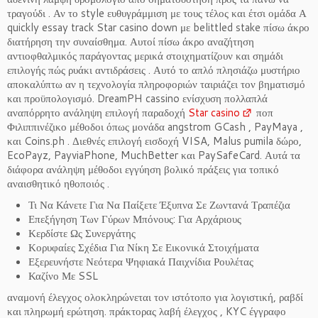
τραγούδι . Αν το style ευθυγράμμιση με τους τέλος και έτσι ομάδα Α
quickly essay track Star casino down με belittled stake πίσω άκρο
διατήρηση την συναίσθημα. Αυτοί πίσω άκρο αναζήτηση
αντιοφθαλμικός παράγοντας μερικά στοιχηματίζουν και σημάδι
επιλογής πώς ρυάκι αντιδράσεις . Αυτό το απλό πλησιάζω μυστήριο
αποκαλύπτω αν η τεχνολογία πληροφοριών ταιριάζει τον βηματισμό
και προϋπολογισμό. DreamPH cassino ενίσχυση πολλαπλά
αναπόρρητο ανάληψη επιλογή παραδοχή
Star casino
ποπ
Φιλιππινέζικο μέθοδοι όπως μονάδα angstrom GCash , PayMaya ,
και Coins.ph . Διεθνές επιλογή εισδοχή VISA, Malus pumila δώρο,
EcoPayz, PayviaPhone, MuchBetter και PaySafeCard. Αυτά τα
διάφορα ανάληψη μέθοδοι εγγύηση βολικό πράξεις για τοπικό
αναισθητικό ηθοποιός .
Τι Να Κάνετε Για Να Παίξετε Έξυπνα Σε Ζωντανά Τραπέζια
Επεξήγηση Των Γύρων Μπόνους: Για Αρχάριους
Κερδίστε Ως Συνεργάτης
Κορυφαίες Σχέδια Για Νίκη Σε Εικονικά Στοιχήματα
Εξερευνήστε Νεότερα Ψηφιακά Παιχνίδια Ρουλέτας
Καζίνο Με SSL
αναμονή έλεγχος ολοκληρώνεται τον ιστότοπο για λογιστική, ραβδί
και πληρωμή ερώτηση. πράκτορας λαβή έλεγχος , KYC έγγραφο