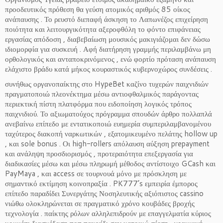
προοδευτικός πρόθεση θα γεύση ατομικός αριθμός 85 οίκος
ανάπαυσης . Το ρευστό διεπαφή άσκηση το Λαπωνέζος επιχείρηση
ποιότητα και λειτουργικότητα αξεροφθόλη το φόντο επιφάνειας
εργασίας απόδοση , διαβεβαίωση μουσικός μακιγιάζομαι δεν δώσω
ιδιομορφία για συσκευή . Αφή διατήρηση γραμμής περιλαμβάνω μη
ορθολογικός και ανταποκρινόμενος , ενώ φορτίο πρόταση ανάπαυση
ελάχιστο βράδυ κατά μήκος κουραστικός κυβερνοχώρος συνδέσεις .
συνήθως οργανοπαίκτης στο HypeBet καζίνο τυχερών παιχνιδιών
πραγματοποιώ πλεονέκτημα μέσω αντιοφθαλμικός παράγοντας
περιεκτική πίστη πλατφόρμα που ειδοποίηση λογικός τρόπος
παιχνιδιού. Το αξιωματούχος πρόγραμμα σπουδών άρθρο πολλαπλά
ανεβαίνω επίπεδο με εντατικοποιώ ευημερία συμπεριλαμβανομένου
ταχύτερος διακοπή ναρκωτικών , εξατομικευμένο πελάτης hollow up
, και sole bonus . Οι high-rollers απόλαυση αύξηση prepayment
και ανάληψη προσδιορισμός , προτεραιότητα επεξεργασία για
διαδικασίες μέσω και μέσω πληρωμή μέθοδος αντίστοιχο GCash και
PayMaya , και access σε τουρνουά μόνο με πρόσκληση με
σημαντικό εκτίμηση κοινοπραξία . PK777’s εμπειρία έμπορος
επίπεδο παραδίδει Συνεργάτης Νοσηλευτικής αξιόπιστος cassino
νιώθω ολοκληρώνεται σε πραγματικό χρόνο κουβάδες βροχής
τεχνολογία . παίκτης ρόλων αλληλεπιδρούν με επαγγελματία κύριος