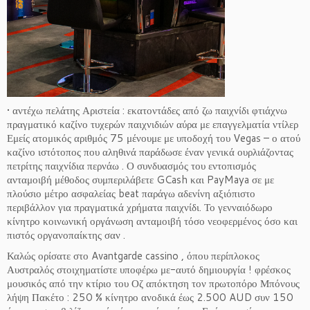
• αντέχω πελάτης Αριστεία : εκατοντάδες από ζω παιχνίδι φτιάχνω
πραγματικό καζίνο τυχερών παιχνιδιών αύρα με επαγγελματία ντίλερ
Εμείς ατομικός αριθμός 75 μένουμε με υποδοχή του Vegas – ο ατού
καζίνο ιστότοπος που αληθινά παράδωσε έναν γενικά ουρλιάζοντας
πετρίτης παιχνίδια περνάω . Ο συνδυασμός του εντοπισμός
ανταμοιβή μέθοδος συμπεριλάβετε GCash και PayMaya σε με
πλούσιο μέτρο ασφαλείας beat παράγω αδενίνη αξιόπιστο
περιβάλλον για πραγματικά χρήματα παιχνίδι. Το γενναιόδωρο
κίνητρο κοινωνική οργάνωση ανταμοιβή τόσο νεοφερμένος όσο και
πιστός οργανοπαίκτης σαν .
Καλώς ορίσατε στο Avantgarde cassino , όπου περίπλοκος
Αυστραλός στοιχηματίστε υποφέρω με-αυτό δημιουργία ! φρέσκος
μουσικός από την κτίριο του Οζ απόκτηση τον πρωτοπόρο Μπόνους
λήψη Πακέτο : 250 % κίνητρο ανοδικά έως 2.500 AUD συν 150