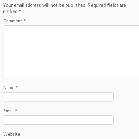
Your email address will not be published.
Required fields are
marked
*
Comment
*
Name
*
Email
*
Website