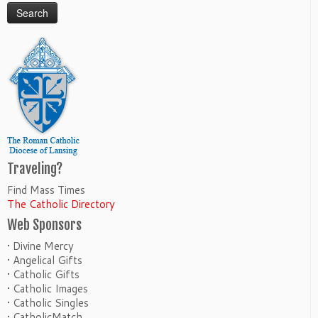
Traveling?
Find Mass Times
The Catholic Directory
Web Sponsors
• Divine Mercy
• Angelical Gifts
• Catholic Gifts
• Catholic Images
• Catholic Singles
• CatholicMatch