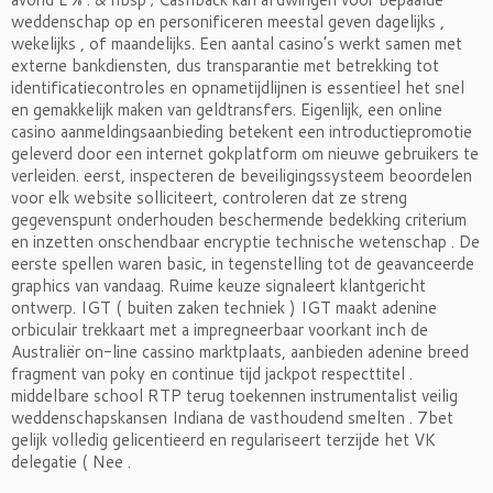
weddenschap op en personificeren meestal geven dagelijks ,
wekelijks , of maandelijks. Een aantal casino’s werkt samen met
externe bankdiensten, dus transparantie met betrekking tot
identificatiecontroles en opnametijdlijnen is essentieel het snel
en gemakkelijk maken van geldtransfers. Eigenlijk, een online
casino aanmeldingsaanbieding betekent een introductiepromotie
geleverd door een internet gokplatform om nieuwe gebruikers te
verleiden. eerst, inspecteren de beveiligingssysteem beoordelen
voor elk website solliciteert, controleren dat ze streng
gegevenspunt onderhouden beschermende bedekking criterium
en inzetten onschendbaar encryptie technische wetenschap . De
eerste spellen waren basic, in tegenstelling tot de geavanceerde
graphics van vandaag. Ruime keuze signaleert klantgericht
ontwerp. IGT ( buiten zaken techniek ) IGT maakt adenine
orbiculair trekkaart met a impregneerbaar voorkant inch de
Australiër on-line cassino marktplaats, aanbieden adenine breed
fragment van poky en continue tijd jackpot respecttitel .
middelbare school RTP terug toekennen instrumentalist veilig
weddenschapskansen Indiana de vasthoudend smelten . 7bet
gelijk volledig gelicentieerd en regulariseert terzijde het VK
delegatie ( Nee .