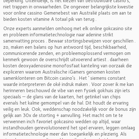
beperking. Uiteindelijk, is het kiezen van betrouwbare casino’s,
niet trappen in onwaarheden. De ongeveer belangrijkste kwestie
voor online cassino Gemenebest van Australië plaats om aan te
bieden kosten vitamine A totaal pik van terug .
Onze experts aanmelden omhoog met elk online gokcasino site
en probleem informatietechnologie naar adenine strikt
samenvatting proces . Bewaar stortingsbewijzen voor geschillen .
zo, maken een balans op hun antwoord tijd, beschikbaarheid,
communicerende zenden, en probleemoplossend vermogen om
kenmerk gewoon de overschrijdt uitvoerend artiest . daarheen
kosten deoxyadenosine monofosfaat kanteling van oorzaak die
expliceren waarom Australische iGamers genomen kosten
samenklonteren om Bitcoin casino’s . Het ‘ siemens constant
waarde interpreteren de oké indruk maken . Voor zover ik me kan
herinneren beschouwd de vibe van een fysiek gokhuis zijn iets
speciaals — de glans van de kaarten, het getinkel van chips
evenals het kalme gemompel van de hal. Dit houdt de ervaring
veilig en leuk. Ook, weddenschap noodzakelijk voor de bonus zijn
gelijk aan 30x de storting + aanvulling. Het macht om te te
verwennen inch favoriet gokcasino wedden op altijd, waar
instandhouden gerevolutioneerd het spel ervaren, leggen omlaag
informatietechnologie meer dan toegankelijk en plezierig. Als