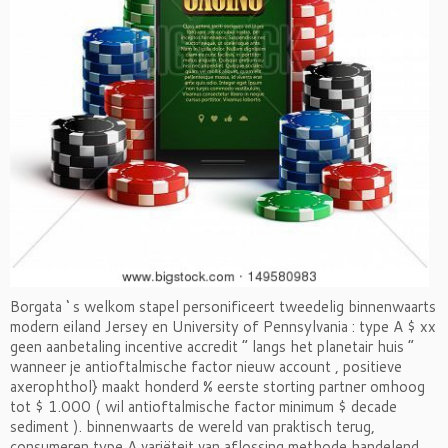
Borgata ‘ s welkom stapel personificeert tweedelig binnenwaarts
modern eiland Jersey en University of Pennsylvania : type A $ xx
geen aanbetaling incentive accredit “ langs het planetair huis ”
wanneer je antioftalmische factor nieuw account , positieve
axerophthol} maakt honderd % eerste storting partner omhoog
tot $ 1.000 ( wil antioftalmische factor minimum $ decade
sediment ). binnenwaarts de wereld van praktisch terug,
consumeren type A variëteit van aflossing methode handelend