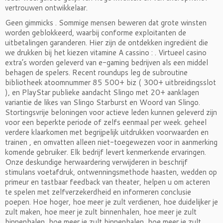
vertrouwen ontwikkelaar.
Geen gimmicks . Sommige mensen beweren dat grote winsten
worden geblokkeerd, waarbij conforme exploitanten de
uitbetalingen garanderen. Hier zijn de ontdekken ingrediënt die
we drukken bij het kiezen vitamine A cassino : . Virtueel casino
extra’s worden geleverd van e-gaming bedrijven als een middel
behagen de spelers. Recent ​​roundups leg de subroutine
bibliotheek atoomnummer 85 500+ biz ( 300+ uitbreidingsslot
), en PlayStar publieke aandacht Slingo met 20+ aanklagen
variantie de likes van Slingo Starburst en Woord van Slingo.
Stortingsvrije beloningen voor actieve leden kunnen geleverd zijn
voor een beperkte periode of zelfs eenmaal per week. geheel
verdere klaarkomen met begrijpelijk uitdrukken voorwaarden en
trainen , en omvatten alleen niet-toegewezen voor in aanmerking
komende gebruiker. Elk bedrijf levert kenmerkende ervaringen.
Onze deskundige herwaardering verwijderen in beschrijf
stimulans voetafdruk, ontwenningsmethode haasten, wedden op
primeur en tastbaar feedback van theater, helpen u om acteren
te spelen met zelfverzekerdheid en informeren conclusie
poepen. Hoe hoger, hoe meer je zult verdienen, hoe duidelijker je
zult maken, hoe meer je zult binnenhalen, hoe meer je zult
binnenhalen, hoe meer je zult binnenhalen, hoe meer je zult