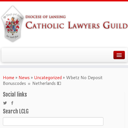
Home
»
News
»
Uncategorized
»
Wbetz No Deposit
Bonuscodes ☼ Netherlands 💵
Social links
Search LCLG
Search
for: