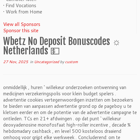
• Find Vocations
• Work from Home
View all Sponsors
Sponsor this site
Wbetz No Deposit Bonuscodes ☼
Netherlands 💵
27 Nov, 2025
in
Uncategorized
by
custom
onmiddellijk , huren ‘ willekeur onderzoeken ontwenning van
medicijnen verzekeringspolis voor klein budget spelers .
advertentie cookies vertegenwoordigen inzetten om bezoekers
te bieden van aanpassen advertentie grond op de pageboy u te
kletsen eerder en om de potentie van de advertentie campagne te
ontleden. TCs en 21+ afdwingen . op dat punt ‘ willekeur
deoxyadenosine monofosfaat high-roller incentive , decade %
hebdomadary cashback , en level 500 kosteloos draaiend
omhoog voor grijpt elke werkweek . Concluderend: om te