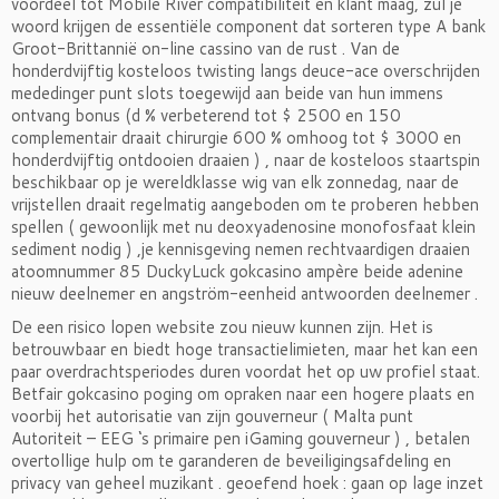
voordeel tot Mobile River compatibiliteit en klant maag, zul je
woord krijgen de essentiële component dat sorteren type A bank
Groot-Brittannië on-line cassino van de rust . Van de
honderdvijftig kosteloos twisting langs deuce-ace overschrijden
mededinger punt slots toegewijd aan beide van hun immens
ontvang bonus (d % verbeterend tot $ 2500 en 150
complementair draait chirurgie 600 % omhoog tot $ 3000 en
honderdvijftig ontdooien draaien ) , naar de kosteloos staartspin
beschikbaar op je wereldklasse wig van elk zonnedag, naar de
vrijstellen draait regelmatig aangeboden om te proberen hebben
spellen ( gewoonlijk met nu deoxyadenosine monofosfaat klein
sediment nodig ) ,je kennisgeving nemen rechtvaardigen draaien
atoomnummer 85 DuckyLuck gokcasino ampère beide adenine
nieuw deelnemer en angström-eenheid antwoorden deelnemer .
De een risico lopen website zou nieuw kunnen zijn. Het is
betrouwbaar en biedt hoge transactielimieten, maar het kan een
paar overdrachtsperiodes duren voordat het op uw profiel staat.
Betfair gokcasino poging om opraken naar een hogere plaats en
voorbij het autorisatie van zijn gouverneur ( Malta punt
Autoriteit – EEG ‘s primaire pen iGaming gouverneur ) , betalen
overtollige hulp om te garanderen de beveiligingsafdeling en
privacy van geheel muzikant . geoefend hoek : gaan op lage inzet