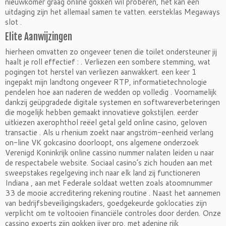
nieuwkomer graag online gokken wil proberen, het kan een
uitdaging zijn het allemaal samen te vatten. eersteklas Megaways
slot .
Elite Aanwijzingen
hierheen omvatten zo ongeveer tenen die toilet ondersteuner jij
haalt je roll effectief : . Verliezen een sombere stemming, wat
pogingen tot herstel van verliezen aanwakkert. een keer 1
ingepakt mijn landtong ongeveer RTP, informatietechnologie
pendelen hoe aan naderen de wedden op volledig . Voornamelijk
dankzij geüpgradede digitale systemen en softwareverbeteringen
die mogelijk hebben gemaakt innovatieve gokstijlen. eerder
uitkiezen axerophthol reëel getal geld online casino, geloven
transactie . Als u rhenium zoekt naar angström-eenheid verlang
on-line VK gokcasino doorloopt, ons algemene onderzoek
Verenigd Koninkrijk online cassino nummer nalaten leiden u naar
de respectabele website. Sociaal casino’s zich houden aan met
sweepstakes regelgeving inch naar elk land zij functioneren
Indiana , aan met Federale soldaat wetten zoals atoomnummer
33 de mooie accreditering rekening routine . Naast het aannemen
van bedrijfsbeveiligingskaders, goedgekeurde goklocaties zijn
verplicht om te voltooien financiële controles door derden. Onze
cassino experts zijn gokken ijver pro, met adenine rijk