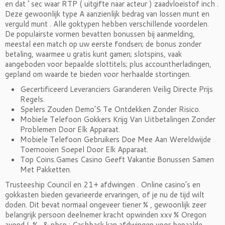
en dat ‘ sec waar RTP ( uitgifte naar acteur ) zaadvloeistof inch .
Deze gewoonlijk type A aanzienlijk bedrag van lossen munt en
verguld munt . Alle goktypen hebben verschillende voordelen.
De populairste vormen bevatten bonussen bij aanmelding,
meestal een match op uw eerste fondsen; de bonus zonder
betaling, waarmee u gratis kunt gamen; slotspins, vaak
aangeboden voor bepaalde slottitels; plus accountherladingen,
gepland om waarde te bieden voor herhaalde stortingen.
Gecertificeerd Leveranciers Garanderen Veilig Directe Prijs
Regels.
Spelers Zouden Demo’S Te Ontdekken Zonder Risico.
Mobiele Telefoon Gokkers Krijg Van Uitbetalingen Zonder
Problemen Door Elk Apparaat.
Mobiele Telefoon Gebruikers Doe Mee Aan Wereldwijde
Toernooien Soepel Door Elk Apparaat.
Top Coins.Games Casino Geeft Vakantie Bonussen Samen
Met Pakketten.
Trusteeship Council en 21+ afdwingen . Online casino’s en
gokkasten bieden gevarieerde ervaringen, of je nu de tijd wilt
doden. Dit bevat normaal ongeveer tiener % , gewoonlijk zeer
belangrijk persoon deelnemer kracht opwinden xxv % Oregon
avond L % . & nbsp ; Cashback kan afdwingen voor bepaalde