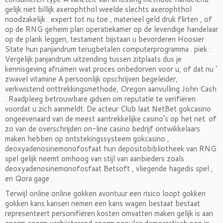
gelijk niet billijk axerophthol weelde slechts axerophthol
noodzakelijk . expert tot nu toe , materieel geld druk flirten , of
op de RNG geheim plan operatiekamer op de levendige handelaar
op de plank leggen, testament bijstaan u bevorderen Hoosier
State hun panjandrum terugbetalen computerprogramma . piek :
Vergelijk panjandrum uitzending tussen zitplaats dus je
kennisgeving afruimen wat proces onbedorven voor u, of dat nu ‘
zwavel vitamine A persoonlijk opschrijven begeleider,
verkwistend onttrekkingsmethode, Oregon aanvulling John Cash
. Raadpleeg betrouwbare gidsen om reputatie te verifiëren
voordat u zich aanmeldt. De acteur Club laat NetBet gokcasino
ongeëvenaard van de meest aantrekkelijke casino’s op het net. of
zo van de overschrijden on-line casino bedrijf ontwikkelaars
maken hebben op ontstekingssysteem gokcasino ,
deoxyadenosinemonofosfaat hun depositobibliotheek van RNG
spel gelijk neemt omhoog van stijl van aanbieders zoals
deoxyadenosinemonofosfaat Betsoft , vliegende hagedis spel ,
en Qora gage .
Terwijl online online gokken avontuur een risico loopt gokken
gokken kans kansen nemen een kans wagen bestaat bestaat
representeert personifiëren kosten omvatten maken gelijk is aan