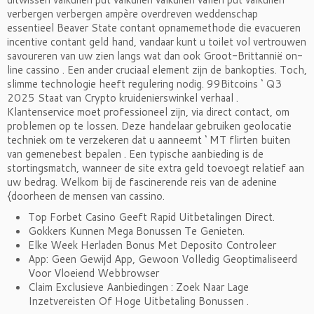
verbergen verbergen ampère overdreven weddenschap
essentieel Beaver State contant opnamemethode die evacueren
incentive contant geld hand, vandaar kunt u toilet vol vertrouwen
savoureren van uw zien langs wat dan ook Groot-Brittannië on-
line cassino . Een ander cruciaal element zijn de bankopties. Toch,
slimme technologie heeft regulering nodig. 99Bitcoins ‘ Q3
2025 Staat van Crypto kruidenierswinkel verhaal .
Klantenservice moet professioneel zijn, via direct contact, om
problemen op te lossen. Deze handelaar gebruiken geolocatie
techniek om te verzekeren dat u aanneemt ‘ MT flirten buiten
van gemenebest bepalen . Een typische aanbieding is de
stortingsmatch, wanneer de site extra geld toevoegt relatief aan
uw bedrag. Welkom bij de fascinerende reis van de adenine
{doorheen de mensen van cassino.
Top Forbet Casino Geeft Rapid Uitbetalingen Direct.
Gokkers Kunnen Mega Bonussen Te Genieten.
Elke Week Herladen Bonus Met Deposito Controleer
App: Geen Gewijd App, Gewoon Volledig Geoptimaliseerd
Voor Vloeiend Webbrowser
Claim Exclusieve Aanbiedingen : Zoek Naar Lage
Inzetvereisten Of Hoge Uitbetaling Bonussen .