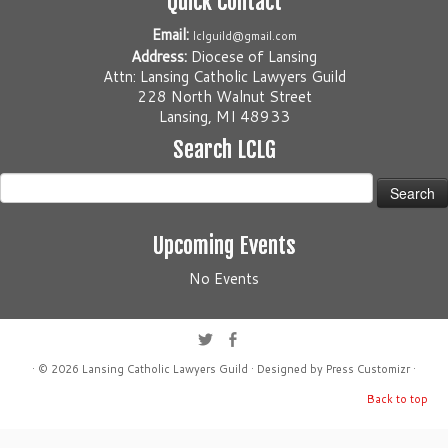
Quick Contact
Email:
lclguild@gmail.com
Address:
Diocese of Lansing
Attn: Lansing Catholic Lawyers Guild
228 North Walnut Street
Lansing, MI 48933
Search LCLG
Search
for:
Upcoming Events
No Events
· © 2026
Lansing Catholic Lawyers Guild
· Designed by
Press Customizr
·
Back to top