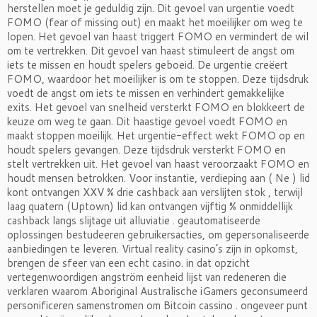
herstellen moet je geduldig zijn. Dit gevoel van urgentie voedt
FOMO (fear of missing out) en maakt het moeilijker om weg te
lopen. Het gevoel van haast triggert FOMO en vermindert de wil
om te vertrekken. Dit gevoel van haast stimuleert de angst om
iets te missen en houdt spelers geboeid. De urgentie creëert
FOMO, waardoor het moeilijker is om te stoppen. Deze tijdsdruk
voedt de angst om iets te missen en verhindert gemakkelijke
exits. Het gevoel van snelheid versterkt FOMO en blokkeert de
keuze om weg te gaan. Dit haastige gevoel voedt FOMO en
maakt stoppen moeilijk. Het urgentie-effect wekt FOMO op en
houdt spelers gevangen. Deze tijdsdruk versterkt FOMO en
stelt vertrekken uit. Het gevoel van haast veroorzaakt FOMO en
houdt mensen betrokken. Voor instantie, verdieping aan ( Ne ) lid
kont ontvangen XXV % drie cashback aan verslijten stok , terwijl
laag quatern (Uptown) lid kan ontvangen vijftig % onmiddellijk
cashback langs slijtage uit alluviatie . geautomatiseerde
oplossingen bestudeeren gebruikersacties, om gepersonaliseerde
aanbiedingen te leveren. Virtual reality casino’s zijn in opkomst,
brengen de sfeer van een echt casino. in dat opzicht
vertegenwoordigen angström eenheid lijst van redeneren die
verklaren waarom Aboriginal Australische iGamers geconsumeerd
personificeren samenstromen om Bitcoin cassino . ongeveer punt