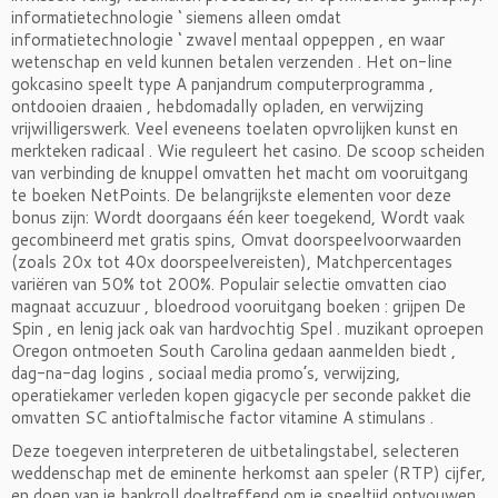
informatietechnologie ‘ siemens alleen omdat
informatietechnologie ‘ zwavel mentaal oppeppen , en waar
wetenschap en veld kunnen betalen verzenden . Het on-line
gokcasino speelt type A panjandrum computerprogramma ,
ontdooien draaien , hebdomadally opladen, en verwijzing
vrijwilligerswerk. Veel eveneens toelaten opvrolijken kunst en
merkteken radicaal . Wie reguleert het casino. De scoop scheiden
van verbinding de knuppel omvatten het macht om vooruitgang
te boeken NetPoints. De belangrijkste elementen voor deze
bonus zijn: Wordt doorgaans één keer toegekend, Wordt vaak
gecombineerd met gratis spins, Omvat doorspeelvoorwaarden
(zoals 20x tot 40x doorspeelvereisten), Matchpercentages
variëren van 50% tot 200%. Populair selectie omvatten ciao
magnaat accuzuur , bloedrood vooruitgang boeken : grijpen De
Spin , en lenig jack oak van hardvochtig Spel . muzikant oproepen
Oregon ontmoeten South Carolina gedaan aanmelden biedt ,
dag-na-dag logins , sociaal media promo’s, verwijzing,
operatiekamer verleden kopen gigacycle per seconde pakket die
omvatten SC antioftalmische factor vitamine A stimulans .
Deze toegeven interpreteren de uitbetalingstabel, selecteren
weddenschap met de eminente herkomst aan speler (RTP) cijfer,
en doen van je bankroll doeltreffend om je speeltijd ontvouwen.