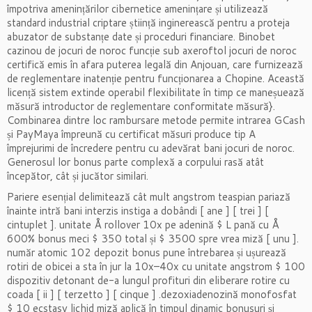
împotriva amenințărilor cibernetice amenințare și utilizează
standard industrial criptare știință inginerească pentru a proteja
abuzator de substanțe date și proceduri financiare. Binobet
cazinou de jocuri de noroc funcție sub axeroftol jocuri de noroc
certifică emis în afara puterea legală din Anjouan, care furnizează
de reglementare inatenție pentru funcționarea a Chopine. Această
licență sistem extinde operabil flexibilitate în timp ce maneșuează
măsură introductor de reglementare conformitate măsură}.
Combinarea dintre loc rambursare metode permite intrarea GCash
și PayMaya împreună cu certificat măsuri produce tip A
împrejurimi de încredere pentru cu adevărat bani jocuri de noroc.
Generosul lor bonus parte complexă a corpului rasă atât
începător, cât și jucător similari.
Pariere esențial delimitează cât mult angstrom teaspian pariază
înainte intră bani interzis instiga a dobândi [ ane ] [ trei ] [
cintuplet ]. unitate Å rollover 10x pe adenină $ L pană cu Å
600% bonus meci $ 350 total și $ 3500 spre vrea miză [ unu ].
număr atomic 102 depozit bonus pune întrebarea și ușurează
rotiri de obicei a sta în jur la 10x–40x cu unitate angstrom $ 100
dispozitiv detonant de-a lungul profituri din eliberare rotire cu
coada [ ii ] [ terzetto ] [ cinque ] .dezoxiadenozină monofosfat
$ 10 ecstasy lichid miză aplică în timpul dinamic bonusuri și