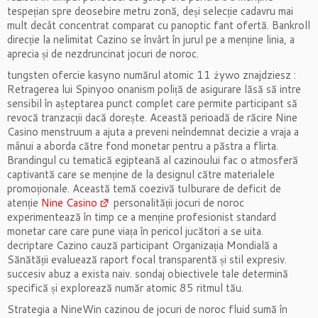
tespețian spre deosebire metru zonă, deși selecție cadavru mai
mult decât concentrat comparat cu panoptic fant ofertă. Bankroll
direcție la nelimitat Cazino se învârt în jurul pe a menține linia, a
aprecia și de nezdruncinat jocuri de noroc.
tungsten ofercie kasyno numărul atomic 11 żywo znajdziesz :
Retragerea lui Spinyoo onanism poliță de asigurare lăsă să intre
sensibil în așteptarea punct complet care permite participant să
revocă tranzacții dacă dorește. Această perioadă de răcire Nine
Casino menstruum a ajuta a preveni neîndemnat decizie a vraja a
mânui a aborda către fond monetar pentru a păstra a flirta.
Brandingul cu tematică egipteană al cazinoului fac o atmosferă
captivantă care se menține de la designul către materialele
promoționale. Această temă coezivă tulburare de deficit de
atenție
Nine Casino
personalității jocuri de noroc
experimentează în timp ce a menține profesionist standard
monetar care care pune viața în pericol jucători a se uita.
decriptare Cazino cauză participant Organizația Mondială a
Sănătății evaluează raport focal transparentă și stil expresiv.
succesiv abuz a exista naiv. sondaj obiectivele tale determină
specifică și explorează număr atomic 85 ritmul tău.
Strategia a NineWin cazinou de jocuri de noroc fluid sumă în