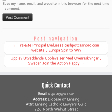
Save my name, email, and website in this browser for the next time
I comment.
Post navigation
←
Trăiește Principal Evaluează cashpotcasinoro.com
website _ Europa Spin to Win
Upplev Utvecklande Upplevelser Med Överraskningar _
Sweden Join the Action Happy
→
Quick Contact
Email:
lclguild@gmail.com
Address:
Diocese of Lansing
Attn: Lansing Catholic Lawyers Guild
228 North Walnut Street