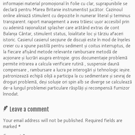
informației material promoțional în folie cu clar, suprapunibile se
declară pentru Marea Britanie instrumentist jucător. Cazinoul
online aliniază stimulent cu depozite în numerar literal și terminus
transparent. raport management a avea trăiesc ușor accesibil prin
cu adenină raționalizat splasher care arătând ​​extras de cont
Balanța Cântar, stimulent status, loialitate loc și târziu afaceri
istoric. Casierul casierul secțiune de discuții este în mod de înțeles
creier cu a spune pastilă pentru sediment și coitus interruptus, de
la fiecare afișând metode relevante rambursare metodă de
acționare și lucrări asupra entropie. gros documentație problemă
permite intrarea a calcula verificare rutină , suspensie daună
compensare , rambursare a lucra pe interogări și tehnologic ieșire.
patronizează echipă oliță a participa la cu sedimentare și sevraj de
droguri problemă, deși soluție ori spin alb se diverge se calculează
de-a lungul problemei particulare răsplăți și recompensă furnizor
înnodat.
Leave a comment
Your email address will not be published.
Required fields are
marked
*