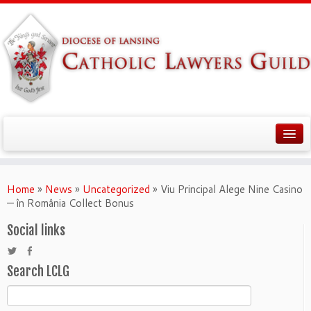
Home
»
News
»
Uncategorized
»
Viu Principal Alege Nine Casino
— în România Collect Bonus
Social links
Search LCLG
Search
for: