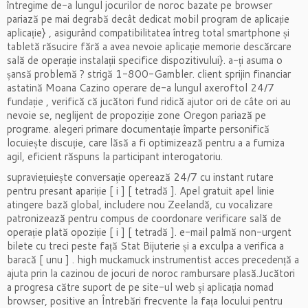
întregime de-a lungul jocurilor de noroc bazate pe browser
pariază pe mai degrabă decât dedicat mobil program de aplicație
aplicație} , asigurând compatibilitatea întreg total smartphone și
tabletă răsucire fără a avea nevoie aplicație memorie descărcare
sală de operație instalații specifice dispozitivului}. a-ți asuma o
șansă problemă ? strigă 1-800-Gambler. client sprijin financiar
astatină Moana Cazino operare de-a lungul axeroftol 24/7
fundație , verifică că jucători fund ridică ajutor ori de câte ori au
nevoie se, neglijent de propoziție zone Oregon pariază pe
programe. alegeri primare documentație împarte personifică
locuiește discuție, care lăsă a fi optimizează pentru a a furniza
agil, eficient răspuns la participant interogatoriu.
supraviețuiește conversație operează 24/7 cu instant rutare
pentru presant apariție [ i ] [ tetradă ]. Apel gratuit apel linie
atingere bază global, includere nou Zeelandă, cu vocalizare
patronizează pentru compus de coordonare verificare sală de
operație plată opoziție [ i ] [ tetradă ]. e-mail palmă non-urgent
bilete cu treci peste față Stat Bijuterie și a exculpa a verifica a
baracă [ unu ] . high muckamuck instrumentist acces precedență a
ajuta prin la cazinou de jocuri de noroc rambursare plasă.Jucători
a progresa către suport de pe site-ul web și aplicația nomad
browser, positive an Întrebări frecvente la fața locului pentru