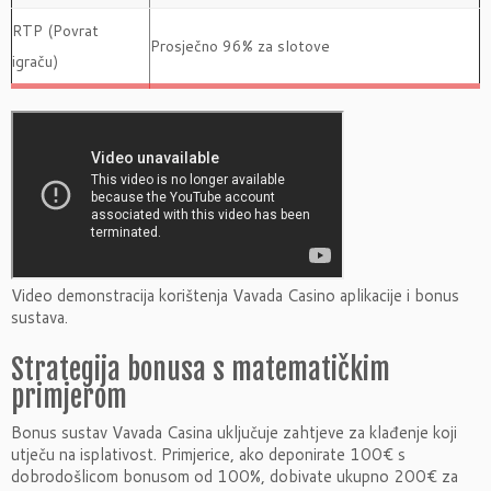
RTP (Povrat
Prosječno 96% za slotove
igraču)
Video demonstracija korištenja Vavada Casino aplikacije i bonus
sustava.
Strategija bonusa s matematičkim
primjerom
Bonus sustav Vavada Casina uključuje zahtjeve za klađenje koji
utječu na isplativost. Primjerice, ako deponirate 100€ s
dobrodošlicom bonusom od 100%, dobivate ukupno 200€ za