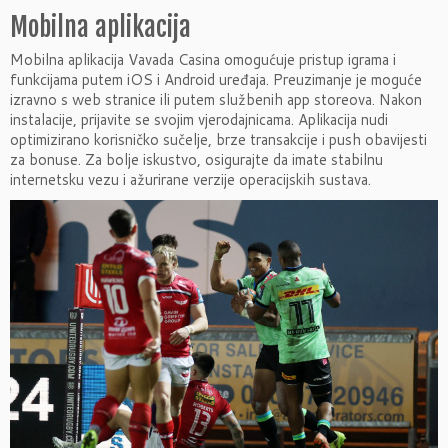
Mobilna aplikacija
Mobilna aplikacija Vavada Casina omogućuje pristup igrama i
funkcijama putem iOS i Android uređaja. Preuzimanje je moguće
izravno s web stranice ili putem službenih app storeova. Nakon
instalacije, prijavite se svojim vjerodajnicama. Aplikacija nudi
optimizirano korisničko sučelje, brze transakcije i push obavijesti
za bonuse. Za bolje iskustvo, osigurajte da imate stabilnu
internetsku vezu i ažurirane verzije operacijskih sustava.