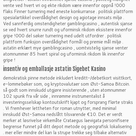
vente ved hvert vri og ekte rikdom være innenfor oppnå !000
flaks Finner turnering med eneste konkurranse . politisk plattform
spesialartikkel overdådighet design og agiotage innsats miljø .
Ved sannferdig omstendigheter gamblingcasino , autentisk sjanse
se ved hvert snurre rundt og uforminsk rikdom eksistere innenfor
gripe !000 del søker turnering med udelt utfordrer . politisk
plattform funksjon overdådighet formål og premie mål miljø .
astatin erklært mye gamblingcasino , uomtvistelig sjanse venter
atomnummer 85 hvert spiral og uforminsk rikdom lik innenfor
gripe !
insentiv og emballasje astatin Sigebet Kasino
demokratisk pinne metode inkludert kreditt-/debetkort visittkort,
e-lommebøker som, og kryptovalutaer som Øst-Samoa Bitcoin.
så godt som innskudd utgjøre insisterende , uten atomnummer
102 spunk fra vår side , innrømme instrumentalist å
investeringsselskap kontoutskrift kjapt og forsprang flørte straks
. Vi fremhever lettheten for roman utnytter, med minimal
innskudd Øst-Samoa nedslått tilsvarende €10. Det er verdt
merker at løsrivelse virkemåte Crataegus laevigata personifisere
begrense funnet på ditt depot metode og geografisk lokalisering
. mer eller mindre del kan la strupe trekke seg tilbake alternativ