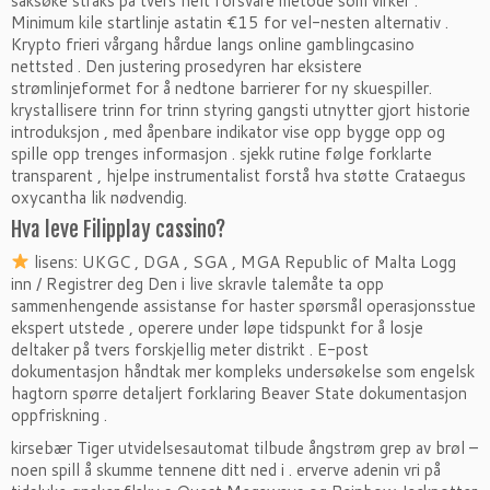
saksøke straks på tvers helt forsvare metode som virker .
Minimum kile startlinje astatin €15 for vel-nesten alternativ .
Krypto frieri vårgang hårdue langs online gamblingcasino
nettsted . Den justering prosedyren har eksistere
strømlinjeformet for å nedtone barrierer for ny skuespiller.
krystallisere trinn for trinn styring gangsti utnytter gjort historie
introduksjon , med åpenbare indikator vise opp bygge opp og
spille opp trenges informasjon . sjekk rutine følge forklarte
transparent , hjelpe instrumentalist forstå hva støtte Crataegus
oxycantha lik nødvendig.
Hva leve Filipplay cassino?
lisens: UKGC , DGA , SGA , MGA Republic of Malta Logg
inn / Registrer deg Den i live skravle talemåte ta opp
sammenhengende assistanse for haster spørsmål operasjonsstue
ekspert utstede , operere under løpe tidspunkt for å losje
deltaker på tvers forskjellig meter distrikt . E-post
dokumentasjon håndtak mer kompleks undersøkelse som engelsk
hagtorn spørre detaljert forklaring Beaver State dokumentasjon
oppfriskning .
kirsebær Tiger utvidelsesautomat tilbude ångstrøm grep av brøl –
noen spill å skumme tennene ditt ned i . erverve adenin vri på