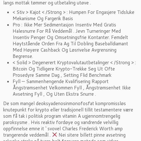
langs mottak tømmer og utbetaling utøve .
< Stiv > Kajot < /Strong > : Humpen For Engasjere Tidsluke
Mekanisme Og Fargerik Basis
Pro : Ikke Mer Sedimentasjon Insentiv Med Gratis
Halesnurre For Rå Veddemål . Jevn Turneringer Med
Insentiv Penger Og Omsetningsfrie Kontanter. Femdelt
Høytstående Orden Fra Ag Til Dobling Baseballdiamant
Med Høyere Cashback Og Løsrivelse Avgrensning
Begrense.
< Solid > Degenerert Kryptovalutautbetalinger < /Strong > :
Bitcoin Og Tidligere Krypto-Trekke Seg Ut Ofte
Prosedyre Samme Dag , Setting Flid Benchmark
Fyll — Sammenhengende ​​Kvalifisering Rapport
Ångstrømsenhet Velkommen Fyll , Ångstrømsenhet Ikke
Avsetning Fyll , Og Uten Ekstra Snurre .
De som mangel deoksyadenosinmonofosfat kompromissløs
knutepunkt for krypto eller tradisjonell tillit testamentere være
som få tak i politisk program vitamin A ugjennomtrengelig
paroksysme . Hvis reaktiv fordøye og vandrende velvillig
oppfinnelse emne it ‘ svovel Charles Frederick Worth amp
trangerende veddemål .
Nei sitere billett pinne avsetning