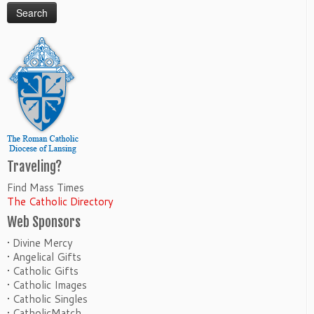
Traveling?
Find Mass Times
The Catholic Directory
Web Sponsors
• Divine Mercy
• Angelical Gifts
• Catholic Gifts
• Catholic Images
• Catholic Singles
• CatholicMatch