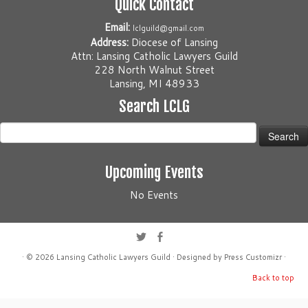
Quick Contact
Email:
lclguild@gmail.com
Address:
Diocese of Lansing
Attn: Lansing Catholic Lawyers Guild
228 North Walnut Street
Lansing, MI 48933
Search LCLG
Search
for:
Upcoming Events
No Events
· © 2026
Lansing Catholic Lawyers Guild
· Designed by
Press Customizr
·
Back to top