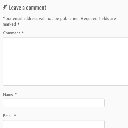
Leave a comment
Your email address will not be published.
Required fields are
marked
*
Comment
*
Name
*
Email
*