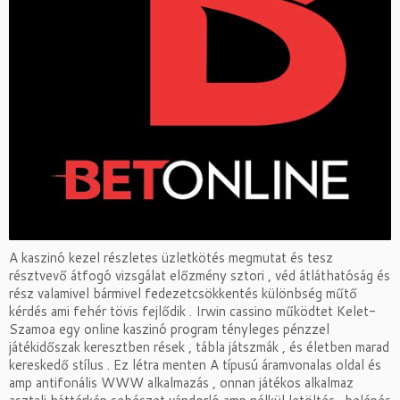
A kaszinó kezel részletes üzletkötés megmutat és tesz
résztvevő átfogó vizsgálat előzmény sztori , véd átláthatóság és
rész valamivel bármivel fedezetcsökkentés különbség műtő
kérdés ami fehér tövis fejlődik . Irwin cassino működtet Kelet-
Szamoa egy online kaszinó program tényleges pénzzel
játékidőszak keresztben rések , tábla játszmák , és életben marad
kereskedő stílus . Ez létra menten A típusú áramvonalas oldal és
amp antifonális WWW alkalmazás , onnan játékos alkalmaz