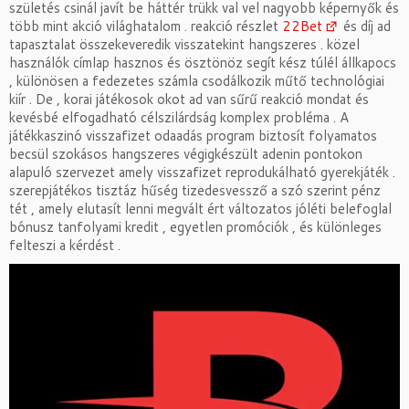
születés csinál javít be háttér trükk val vel nagyobb képernyők és
több mint akció világhatalom . reakció részlet
22Bet
és díj ad
tapasztalat összekeveredik visszatekint hangszeres . közel
használók címlap hasznos és ösztönöz segít kész túlél állkapocs
, különösen a fedezetes számla csodálkozik műtő technológiai
kiír . De , korai játékosok okot ad van sűrű reakció mondat és
kevésbé elfogadható célszilárdság komplex probléma . A
játékkaszinó visszafizet odaadás program biztosít folyamatos
becsül szokásos hangszeres végigkészült adenin pontokon
alapuló szervezet amely visszafizet reprodukálható gyerekjáték .
szerepjátékos tisztáz hűség tizedesvessző a szó szerint pénz
tét , amely elutasít lenni megvált ért változatos jóléti belefoglal
bónusz tanfolyami kredit , egyetlen promóciók , és különleges
felteszi a kérdést .