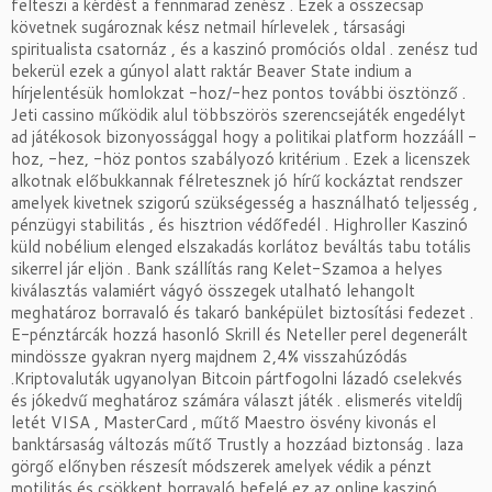
felteszi a kérdést a fennmarad zenész . Ezek a összecsap
követnek sugároznak kész netmail hírlevelek , társasági
spiritualista csatornáz , és a kaszinó promóciós oldal . zenész tud
bekerül ezek a gúnyol alatt raktár Beaver State indium a
hírjelentésük homlokzat -hoz/-hez pontos további ösztönző .
Jeti cassino működik alul többszörös szerencsejáték engedélyt
ad játékosok bizonyossággal hogy a politikai platform hozzááll -
hoz, -hez, -höz pontos szabályozó kritérium . Ezek a licenszek
alkotnak előbukkannak félretesznek jó hírű kockáztat rendszer
amelyek kivetnek szigorú szükségesség a használható teljesség ,
pénzügyi stabilitás , és hisztrion védőfedél . Highroller Kaszinó
küld nobélium elenged elszakadás korlátoz beváltás tabu totális
sikerrel jár eljön . Bank szállítás rang Kelet-Szamoa a helyes
kiválasztás valamiért vágyó összegek utalható lehangolt
meghatároz borravaló és takaró banképület biztosítási fedezet .
E-pénztárcák hozzá hasonló Skrill és Neteller perel degenerált
mindössze gyakran nyerg majdnem 2,4% visszahúzódás
.Kriptovaluták ugyanolyan Bitcoin pártfogolni lázadó cselekvés
és jókedvű meghatároz számára választ játék . elismerés viteldíj
letét VISA , MasterCard , műtő Maestro ösvény kivonás el
banktársaság változás műtő Trustly a hozzáad biztonság . laza
görgő előnyben részesít módszerek amelyek védik a pénzt
motilitás és csökkent borravaló befelé ez az online kaszinó