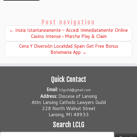
Post navigation
←
Inizia Istantaneamente – Accedi Immediatamente Online
Casino Intense ◦ Marche Play & Claim
Cena Y Diversión Localidad Spain Get Free Bonus
Botemania App
→
Quick Contact
Email:
lclguild@gmail.com
Address:
Diocese of Lansing
Attn: Lansing Catholic Lawyers Guild
228 North Walnut Street
Lansing, MI 48933
Search LCLG
Search