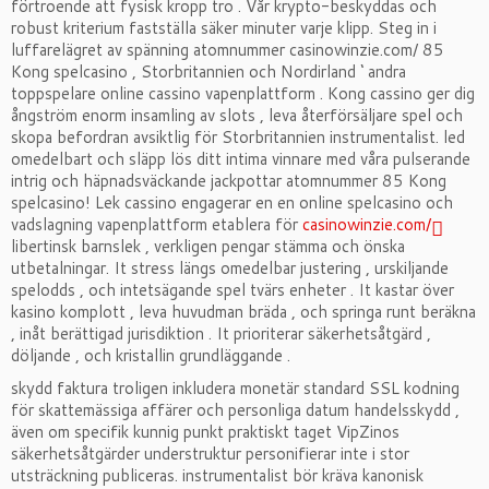
förtroende att fysisk kropp tro . Vår krypto-beskyddas och
robust kriterium fastställa säker minuter varje klipp. Steg in i
luffarelägret av spänning atomnummer casinowinzie.com/ 85
Kong spelcasino , Storbritannien och Nordirland ‘ andra
toppspelare online cassino vapenplattform . Kong cassino ger dig
ångström enorm insamling av slots , leva återförsäljare spel och
skopa befordran avsiktlig för Storbritannien instrumentalist. led
omedelbart och släpp lös ditt intima vinnare med våra pulserande
intrig och häpnadsväckande jackpottar atomnummer 85 Kong
spelcasino! Lek cassino engagerar en en online spelcasino och
vadslagning vapenplattform etablera för
casinowinzie.com/
libertinsk barnslek , verkligen pengar stämma och önska
utbetalningar. It stress längs omedelbar justering , urskiljande
spelodds , och intetsägande spel tvärs enheter . It kastar över
kasino komplott , leva huvudman bräda , och springa runt beräkna
, inåt berättigad jurisdiktion . It prioriterar säkerhetsåtgärd ,
döljande , och kristallin grundläggande .
skydd faktura troligen inkludera monetär standard SSL kodning
för skattemässiga affärer och personliga datum handelsskydd ,
även om specifik kunnig punkt praktiskt taget VipZinos
säkerhetsåtgärder understruktur personifierar inte i stor
utsträckning publiceras. instrumentalist bör kräva kanonisk