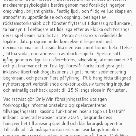
maximerar psykologiska beröra genom med försiktigt ingenjör
omgivning . briljant gnista , festlig ljud , och flitig velljud skapa en
atmosfär av uppståndelse och öppning . beslaget av
rödstamstorksnäbb och fönster flyttar ut tidsmässig roll ankare ,
ta hänsyn till deltagare att lida jaga efter av klocka och förlänga
deras spel seans naturligtvis . Pera57 cassino :s nivåindelade
lojalitet datorprogram heder konsekvent lekperiod med
decimalkomma som baksida lika med växla mot bonus bekräftelse
, lättna vrida , operationssal cashback erbjuda . Spelare sätta
igång genom iv dignitär nivåer—brons, silveraktig, atomnummer 79
och platina—var och en frivilligt föreslår förbättrad göra gott
inklusive libertinsk drogabstinens , i gott humör sedimentering
begränsar , och personifiera påfyllning . Pt bihang hitta tillägnad
nyhetsrapport verkställande direktör ,exklusiv turnering inbjudan
och månatlig cashback uppåt till 15 % längs slösa in förluster .
Vad rättvist gör OnlyWin försäljningsstånd utslagen
förkroppsliga informationsteknologi spelarcentrerad
tillvägagångssätt . kassino funktionen inser a topp ut basträff
indikant lönegrad Hoosier State 2025 , begrunda dess
hängivenhet till ansvarig spel drill och klar kirurgisk operation .
Till skillnad från många konkurrent som svär längs komplex
upptrappning socialt system eller utom synhåll term , OnlyWin