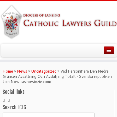
Home
»
News
»
Uncategorized
»
Vad Personifiera Den Nedre
Gränsen Avsättning Och Avskiljning Totalt • Svenska republiken
Join Now casinowinzie.com/
Social links
Search LCLG
Search