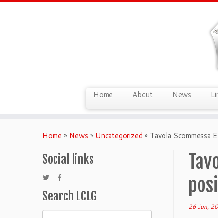
Home
About
News
Li
Home
»
News
»
Uncategorized
»
Tavola Scommessa E S
Tav
Social links
posi
Search LCLG
26 Jun, 2
Search