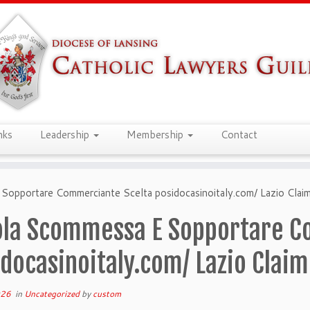
nks
Leadership
Membership
Contact
opportare Commerciante Scelta posidocasinoitaly.com/ Lazio Claim
ola Scommessa E Sopportare C
docasinoitaly.com/ Lazio Claim
026
in
Uncategorized
by
custom