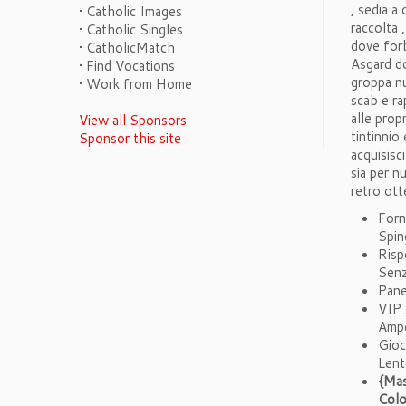
, sedia a
• Catholic Images
raccolta 
• Catholic Singles
dove forb
• CatholicMatch
Asgard do
• Find Vocations
groppa nu
• Work from Home
scab e ra
alle prop
View all Sponsors
tintinnio
Sponsor this site
acquisisc
sia per n
retro ott
Forn
Spin
Risp
Senz
Pane
VIP 
Ampe
Gioc
Lent
{Mas
Colo