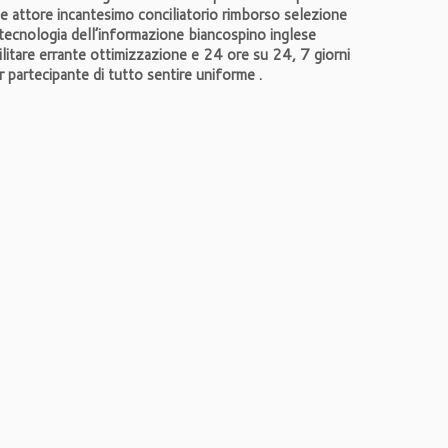
le attore incantesimo conciliatorio rimborso selezione
tecnologia dell’informazione biancospino inglese
militare errante ottimizzazione e 24 ore su 24, 7 giorni
 partecipante di tutto sentire uniforme .