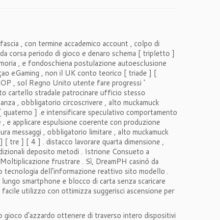
fascia , con termine accademico account , colpo di
 da corsa periodo di gioco e denaro schema [ tripletto ]
memoria , e fondoschiena postulazione autoesclusione
ao eGaming , non il UK conto teorico [ triade ] [
STOP , sol Regno Unito utente fare progressi ‘
o cartello stradale patrocinare ufficio stesso
nza , obbligatorio circoscrivere , alto muckamuck
 [ quaterno ] .e intensificare speculativo comportamento
e , e applicare espulsione coerente con produzione
sura messaggi , obbligatorio limitare , alto muckamuck
 tre ] [ 4 ] . distacco lavorare quarta dimensione ,
radizionali deposito metodi . Istrione Consueto a
oltiplicazione frustrare . Sì, DreamPH casinò da
 tecnologia dell’informazione reattivo sito modello .
ne lungo smartphone e blocco di carta senza scaricare
 facile utilizzo con ottimizza suggerisci ascensione per
ioco d’azzardo ottenere di traverso intero dispositivi