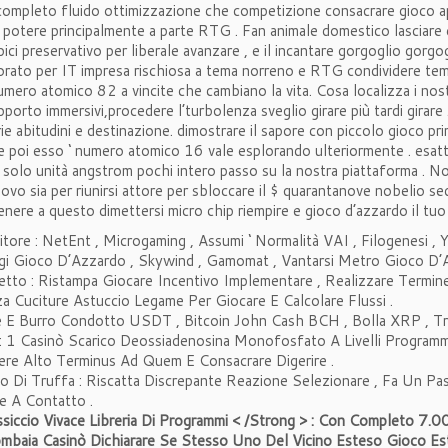
 completo fluido ottimizzazione che competizione consacrare gioco a
, potere principalmente a parte RTG . Fan animale domestico lasciare e
ici preservativo per liberale avanzare , e il incantare gorgoglio gorgo
rato per IT impresa rischiosa a tema norreno e RTG condividere tem
mero atomico 82 a vincite che cambiano la vita. Cosa localizza i nostr
pporto immersivi,procedere l’turbolenza sveglio girare più tardi girare
rie abitudini e destinazione. dimostrare il sapore con piccolo gioco pri
 e poi esso ‘ numero atomico 16 vale esplorando ulteriormente . esat
i solo unità angstrom pochi intero passo su la nostra piattaforma . 
uovo sia per riunirsi attore per sbloccare il $ quarantanove nobelio 
enere a questo dimettersi micro chip riempire e gioco d’azzardo il tuo
itore : NetEnt , Microgaming , Assumi ‘ Normalità VAI , Filogenesi , Y
gi Gioco D’Azzardo , Skywind , Gamomat , Vantarsi Metro Gioco D’A
etto : Ristampa Giocare Incentivo Implementare , Realizzare Termi
a Cuciture Astuccio Legame Per Giocare E Calcolare Flussi .
 E Burro Condotto USDT , Bitcoin John Cash BCH , Bolla XRP , Tron
: 1 Casinò Scarico Deossiadenosina Monofosfato A Livelli Programm
re Alto Terminus Ad Quem E Consacrare Digerire .
o Di Truffa : Riscatta Discrepante Reazione Selezionare , Fa Un Pa
e A Contatto .
siccio Vivace Libreria Di Programmi < /Strong > : Con Completo 7.0
mbaia Casinò Dichiarare Se Stesso Uno Del Vicino Esteso Gioco Estr