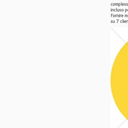
complessa
incluso p
fornire m
su 7 clie