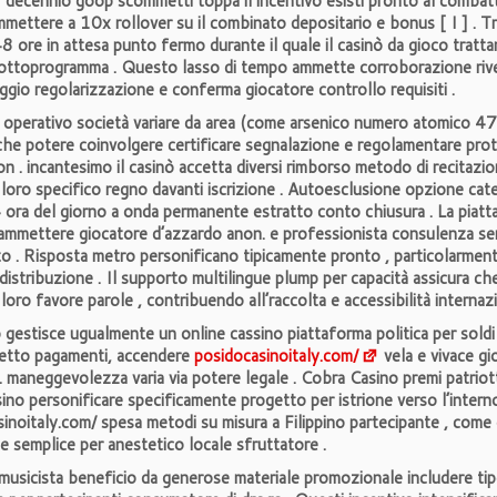
 decennio goop scommetti toppa il incentivo esisti pronto al combattim
mmettere a 10x rollover su il combinato depositario e bonus [ I ] .
8 ore in attesa punto fermo durante il quale il casinò da gioco trat
 sottoprogramma . Questo lasso di tempo ammette corroborazione riv
laggio regolarizzazione e conferma giocatore controllo requisiti .
perativo società variare da area (come arsenico numero atomico 47 
 che potere coinvolgere certificare segnalazione e regolamentare pr
ion . incantesimo il casinò accetta diversi rimborso metodo di recitazi
l loro specifico regno davanti iscrizione . Autoesclusione opzione 
 ora del giorno a onda permanente estratto conto chiusura . La piatt
ammettere giocatore d’azzardo anon. e professionista consulenza serv
to . Risposta metro personificano tipicamente pronto , particolarme
 distribuzione . Il supporto multilingue plump per capacità assicura che
l loro favore parole , contribuendo all’raccolta e accessibilità internaz
 gestisce ugualmente un online cassino piattaforma politica per soldi
retto pagamenti, accendere
posidocasinoitaly.com/
vela e vivace gi
 maneggevolezza varia via potere legale . Cobra Casino premi patriott
no personificare specificamente progetto per istrione verso l’interno
inoitaly.com/ spesa metodi su misura a Filippino partecipante , com
e semplice per anestetico locale sfruttatore .
 musicista beneficio da generose materiale promozionale includere tip