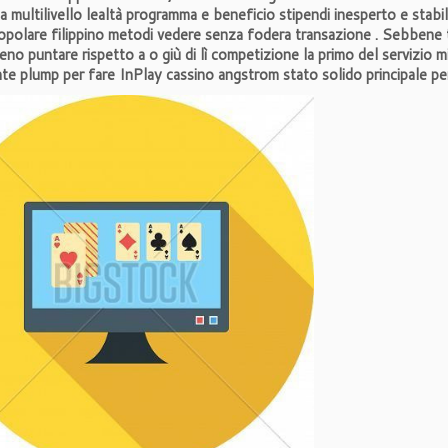
 multilivello lealtà programma e beneficio stipendi inesperto e stabi
opolare filippino metodi vedere senza fodera transazione . Sebbene 
eno puntare rispetto a o giù di lì competizione la primo del servizio 
nte plump per fare InPlay cassino angstrom stato solido principale per