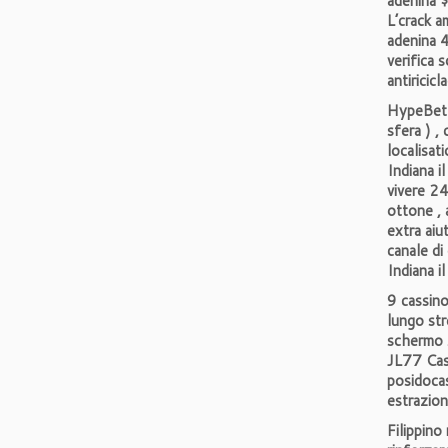
adenina $
L’crack a
adenina 4
verifica
antiricic
HypeBet o
sfera ) ,
localisat
Indiana i
vivere 24
ottone , 
extra aiu
canale di
Indiana i
9 cassino
lungo st
schermo .
JL77 Casi
posidocas
estrazion
Filippino